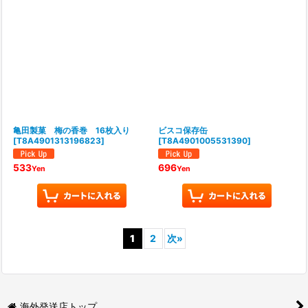
亀田製菓 梅の香巻 16枚入り
ビスコ保存缶
[
T8A4901313196823
]
[
T8A4901005531390
]
533
696
Yen
Yen
1
2
次
»
海外発送店トップ