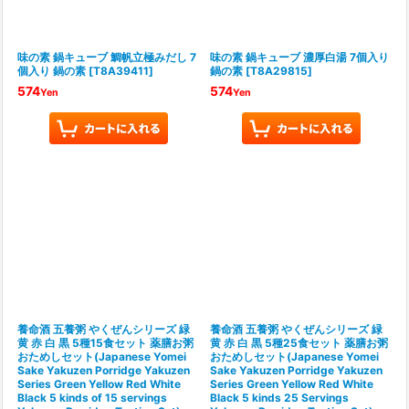
味の素 鍋キューブ 鯛帆立極みだし 7
味の素 鍋キューブ 濃厚白湯 7個入り
個入り 鍋の素
[
T8A39411
]
鍋の素
[
T8A29815
]
574
574
Yen
Yen
養命酒 五養粥 やくぜんシリーズ 緑
養命酒 五養粥 やくぜんシリーズ 緑
黄 赤 白 黒 5種15食セット 薬膳お粥
黄 赤 白 黒 5種25食セット 薬膳お粥
おためしセット(Japanese Yomei
おためしセット(Japanese Yomei
Sake Yakuzen Porridge Yakuzen
Sake Yakuzen Porridge Yakuzen
Series Green Yellow Red White
Series Green Yellow Red White
Black 5 kinds of 15 servings
Black 5 kinds 25 Servings