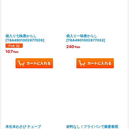
袋入り七味唐からし
袋入り一味唐からし
[
T8A4901002877026
]
[
T8A4901002877033
]
240
Yen
107
Yen
本生本わさび チューブ
材料なし！フライパンで麻婆春雨