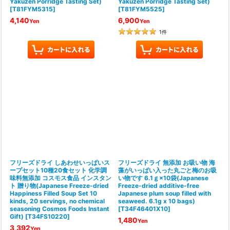
Yakuzen Porridge Tasting Set)
Yakuzen Porridge Tasting Set)
[
T81FYM5315
]
[
T81FYM5525
]
4,140
6,900
Yen
Yen
1
件
フリーズドライ しあわせいっぱいス
フリーズドライ 無添加 お吸い物 海
ープセット10種20食セット 化学調
藻がいっぱい入った丸ごと梅のお吸
味料無添加 コスモス食品 インスタン
い物です 6.1ｇ×10袋(Japanese
ト 贈り物(Japanese Freeze-dried
Freeze-dried additive-free
Happiness Filled Soup Set 10
Japanese plum soup filled with
kinds, 20 servings, no chemical
seaweed. 6.1g x 10 bags)
seasoning Cosmos Foods Instant
[
T34F46401X10
]
Gift)
[
T34FS10220
]
1,480
Yen
3,392
Yen