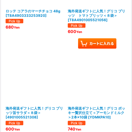
ロッテ コアラのマーチチョコ 48g
海外発送ギフトに人気！グリコ プリ
[
T8A4903333253920
]
ッツ トマトプリッツ＜８袋＞
[
T8A4901005521056
]
680
Yen
600
Yen
海外発送ギフトに人気！グリコ プリ
海外発送ギフトに人気！グリコ ポッ
ッツ旨サラダ＜８袋＞
キー贅沢仕立て＜アーモンドミルク
[
4901005521308
]
＞2本×10袋
[
YDMKPA10
]
600
740
Yen
Yen