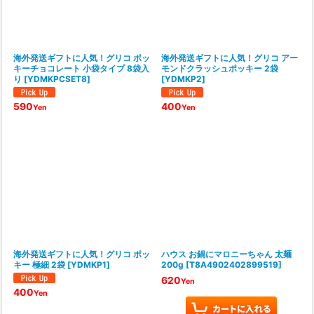
海外発送ギフトに人気！グリコ ポッ
海外発送ギフトに人気！グリコ アー
キーチョコレート 小袋タイプ 8袋入
モンドクラッシュポッキー 2袋
り
[
YDMKPCSET8
]
[
YDMKP2
]
590
400
Yen
Yen
海外発送ギフトに人気！グリコ ポッ
ハウス お鍋にマロニーちゃん 太麺
キー 極細 2袋
[
YDMKP1
]
200g
[
T8A4902402899519
]
620
Yen
400
Yen