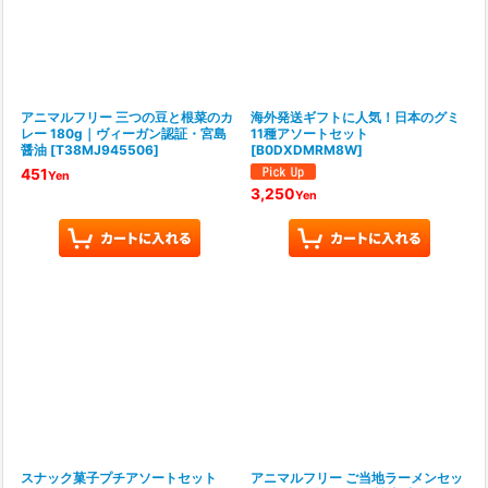
アニマルフリー 三つの豆と根菜のカ
海外発送ギフトに人気！日本のグミ
レー 180g｜ヴィーガン認証・宮島
11種アソートセット
醤油
[
T38MJ945506
]
[
B0DXDMRM8W
]
451
Yen
3,250
Yen
スナック菓子プチアソートセット
アニマルフリー ご当地ラーメンセッ