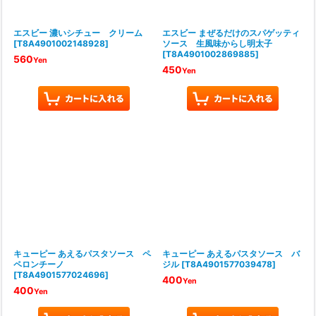
エスビー 濃いシチュー クリーム
エスビー まぜるだけのスパゲッティ
[
T8A4901002148928
]
ソース 生風味からし明太子
[
T8A4901002869885
]
560
Yen
450
Yen
キューピー あえるパスタソース ペ
キューピー あえるパスタソース バ
ペロンチーノ
ジル
[
T8A4901577039478
]
[
T8A4901577024696
]
400
Yen
400
Yen