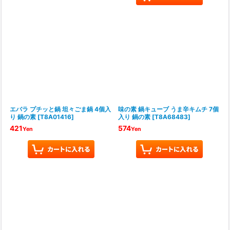
エバラ プチッと鍋 坦々ごま鍋 4個入
味の素 鍋キューブ うま辛キムチ 7個
り 鍋の素
[
T8A01416
]
入り 鍋の素
[
T8A68483
]
421
574
Yen
Yen