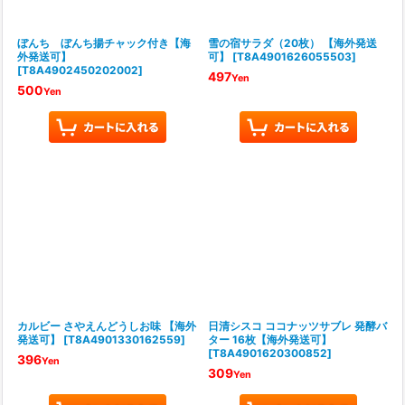
ぼんち ぼんち揚チャック付き【海
雪の宿サラダ（20枚） 【海外発送
外発送可】
可】
[
T8A4901626055503
]
[
T8A4902450202002
]
497
Yen
500
Yen
カルビー さやえんどうしお味 【海外
日清シスコ ココナッツサブレ 発酵バ
発送可】
[
T8A4901330162559
]
ター 16枚【海外発送可】
[
T8A4901620300852
]
396
Yen
309
Yen