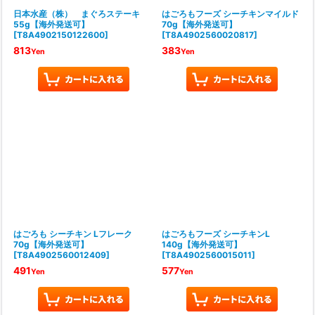
日本水産（株） まぐろステーキ
はごろもフーズ シーチキンマイルド
55g【海外発送可】
70g【海外発送可】
[
T8A4902150122600
]
[
T8A4902560020817
]
813
383
Yen
Yen
はごろも シーチキン Lフレーク
はごろもフーズ シーチキンL
70g【海外発送可】
140g【海外発送可】
[
T8A4902560012409
]
[
T8A4902560015011
]
491
577
Yen
Yen