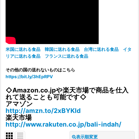
米国に送れる食品
韓国に送れる食品
台湾に送れる食品
イタ
リアに送れる食品
フランスに送れる食品
その他の国の送れないものはこちら
https://bit.ly/3hEpRPV
◇Amazon.co.jpや楽天市場で商品を仕入
れて送ることも可能です◇
アマゾン
http://amzn.to/2xBYKId
楽天市場
http://www.rakuten.co.jp/bali-indah/
表示順変更
閉じる