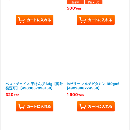
500
Yen
ベストチョイス 芋けんぴ 64g【海外
inゼリー マルチビタミン 180g×6
発送可】
[
4903057098159
]
[
4902888724558
]
320
1,900
Yen
Yen