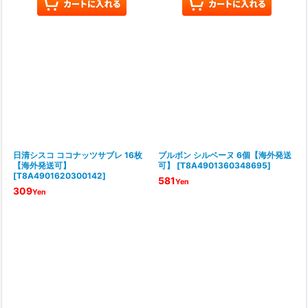
日清シスコ ココナッツサブレ 16枚
ブルボン シルベーヌ 6個【海外発送
【海外発送可】
可】
[
T8A4901360348695
]
[
T8A4901620300142
]
581
Yen
309
Yen