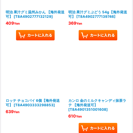
明治 果汁グミ温州みかん 【海外発送
明治 果汁グミぶどう 54g【海外発送
可】
[
T8A4902777132129
]
可】
[
T8A4902777139746
]
409
369
Yen
Yen
ロッテ チョコパイ 6個【海外発送
カンロ 金のミルクキャンディ抹茶ラ
可】
[
T8A4903333298853
]
テ 【海外発送可】
[
T8A4901351001608
]
639
Yen
610
Yen