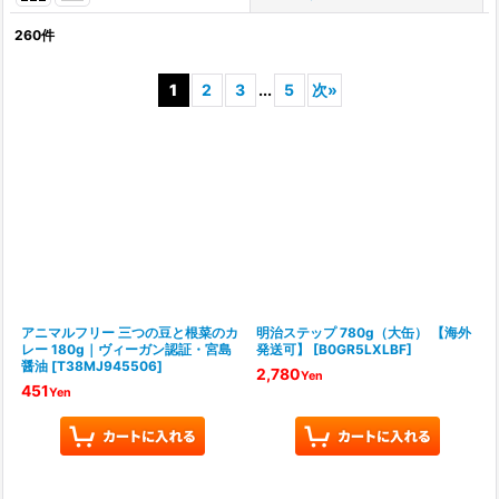
260
件
表示数
:
1
2
3
...
5
次
»
並び順
:
絞り込む
アニマルフリー 三つの豆と根菜のカ
明治ステップ 780g（大缶） 【海外
レー 180g｜ヴィーガン認証・宮島
発送可】
[
B0GR5LXLBF
]
醤油
[
T38MJ945506
]
2,780
Yen
451
Yen