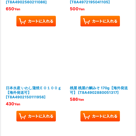
[
T8A4902560211086
]
[
T8A4972195041105
]
650
500
Yen
Yen
日本水産 いわし蒲焼ＥＯ１００ｇ
桃屋 桃屋の鯛みそ 170g【海外発送
【海外発送可】
可】
[
T8A4902880051317
]
[
T8A4902150111956
]
586
Yen
430
Yen