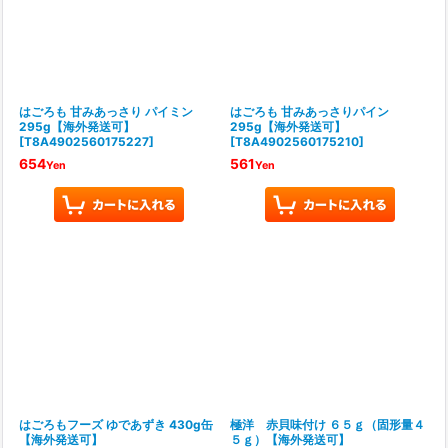
はごろも 甘みあっさり パイミン
はごろも 甘みあっさりパイン
295g【海外発送可】
295g【海外発送可】
[
T8A4902560175227
]
[
T8A4902560175210
]
654
561
Yen
Yen
はごろもフーズ ゆであずき 430g缶
極洋 赤貝味付け ６５ｇ（固形量４
【海外発送可】
５ｇ）【海外発送可】