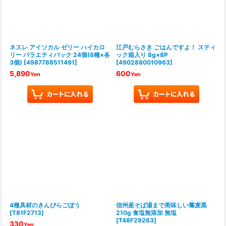
ネスレ アイソカル ゼリー ハイカロ
江戸むらさき ごはんですよ！ スティ
リー バラエティパック 24個(8種×各
ック箱入り 8g×8P
3個)
[
4987788511491
]
[
4902880010963
]
5,890
600
Yen
Yen
4種具材のきんぴらごぼう
信州産そば湯まで美味しい蕎麦黒
[
T81F2713
]
210g 食塩無添加 無塩
[
T48F29263
]
330
Yen