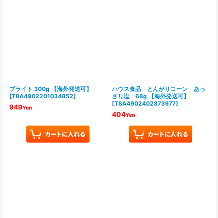
ブライト 300g 【海外発送可】
ハウス食品 とんがりコーン あっ
[
T8A4902201034852
]
さり塩 68g 【海外発送可】
[
T8A4902402873977
]
949
Yen
404
Yen