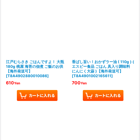
江戸むらさき ごはんですよ！ 大瓶
香ばし旨い！おかずラー油 ( 110g ) (
180g 桃屋 海苔の佃煮 ご飯のお供
エスビー食品 ごはん 具入り調味料
【海外発送可】
にんにく大蒜 )【海外発送可】
[
T8A4902880010086
]
[
T8A4901002165611
]
610
700
Yen
Yen