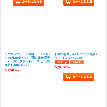
アニマルフリー ご当地ラーメンセッ
日本のお楽しみバラエティお菓子セ
ト (5種25食セット) 醤油 味噌 豚骨
ット
[
T8ASNK2025
]
ヴィーガン プラントベース ビーガン
食品
[
T68IS17S25
]
5,300
Yen
4,250
Yen