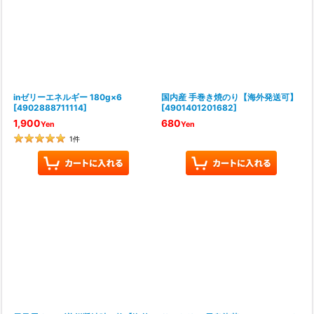
inゼリーエネルギー 180g×6
国内産 手巻き焼のり【海外発送可】
[
4902888711114
]
[
4901401201682
]
1,900
680
Yen
Yen
1
件