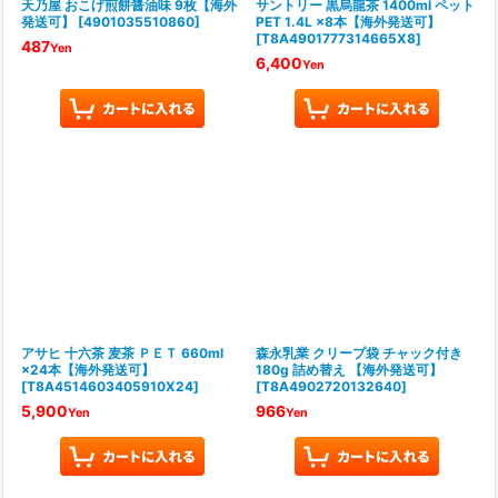
天乃屋 おこげ煎餅醤油味 9枚【海外
サントリー 黒烏龍茶 1400ml ペット
発送可】
[
4901035510860
]
PET 1.4L ×8本【海外発送可】
[
T8A4901777314665X8
]
487
Yen
6,400
Yen
アサヒ 十六茶 麦茶 ＰＥＴ 660ml
森永乳業 クリープ袋 チャック付き
×24本【海外発送可】
180g 詰め替え 【海外発送可】
[
T8A4514603405910X24
]
[
T8A4902720132640
]
5,900
966
Yen
Yen