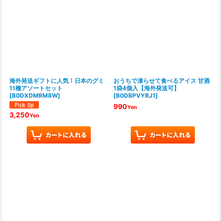
海外発送ギフトに人気！日本のグミ
おうちで凍らせて食べるアイス 甘酒
11種アソートセット
1袋4個入【海外発送可】
[
B0DXDMRM8W
]
[
B0DBPVYRJ1
]
990
Yen
3,250
Yen