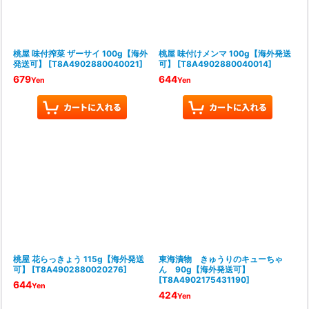
桃屋 味付搾菜 ザーサイ 100g【海外
桃屋 味付けメンマ 100g【海外発送
発送可】
[
T8A4902880040021
]
可】
[
T8A4902880040014
]
679
644
Yen
Yen
桃屋 花らっきょう 115g【海外発送
東海漬物 きゅうりのキューちゃ
可】
[
T8A4902880020276
]
ん 90g【海外発送可】
[
T8A4902175431190
]
644
Yen
424
Yen