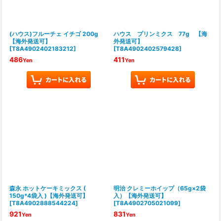
(ハウス)フルーチェ イチゴ 200g
ハウス プリンミクス 77g 【海
【海外発送可】
外発送可】
[
T8A4902402183212
]
[
T8A4902402579428
]
486
411
Yen
Yen
森永 ホットケーキミックス (
明治 クレミーホイップ（65g×2袋
150g*4袋入 )【海外発送可】
入）【海外発送可】
[
T8A4902888544224
]
[
T8A4902705021099
]
921
831
Yen
Yen