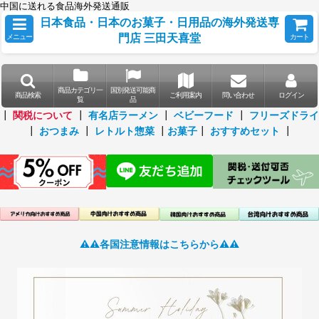
中国に送れる食品海外発送通販
日本食品・日本のお菓子・日用品の海外発送専
門店 三田天喜堂
メニュー
カート
商品カテゴリ一
国別発送可能商
商品検索
ご利用案内
問い合わせ
ログイン
覧
品
┃
関税について
┃
有名店ラーメン
┃
ベビーフード
┃
フリーズドライ
┃
おつまみ
┃
レトルト惣菜
┃
お菓子
┃
おすすめセット
┃
⚠️⚠️各国注意情報はこちらから⚠️⚠️