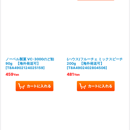
ノーベル製菓 VC-3000のど飴
(ハウス)フルーチェ ミックスピーチ
90g 【海外発送可】
200g 【海外発送可】
[
T8A4902124025159
]
[
T8A4902402804506
]
459
481
Yen
Yen