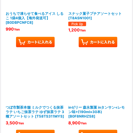
おうちで凍らせて食べるアイス しる
スナック菓子プチアソートセット
こ 1袋4個入【海外発送可】
[
T8ASN1001
]
[
B0DBPCNFC8
]
990
1,200
Yen
Yen
つぼ市製茶本舗 ミルクでつくる抹茶
inゼリー 森永製菓 inタンサン<レモ
ラテ いちご抹茶ラテ ゆず抹茶ラテ 3
ン味>(190ml×30本)
種アソートセット
[
T58TS311MYS
]
[
B0F8NRHZS8
]
3,500
8,900
Yen
Yen