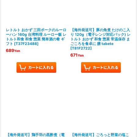
レトルト おかず 三田ポークのルーロ
【海外発送可】豚の角煮 たけのこ入
ーハン 160g 台湾料理 ルーロー飯 レ
り 120g（電子レンジ対応パック) レ
トルト和食 和食 惣菜 簡単酒の肴 ギ
トルト おかず 和食 惣菜 常温保存 ま
フト
[
T37F23488
]
ごころを食卓に 膳 tabete
[
T81F2722
]
689
Yen
671
Yen
【海外発送可】鶏手羽の黒酢煮（電
【海外発送可】ごろっと野菜の塩こ