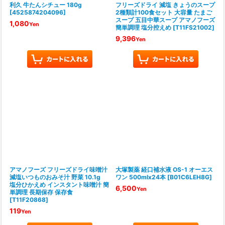
利久 牛たんシチュー 180g
フリーズドライ 減塩 きょうのスープ
[
4525874204096
]
2種類計100食セット 大容量 たまご
スープ 五目中華スープ アマノフーズ
1,080
Yen
簡単調理 塩分控えめ
[
T11FS21002
]
9,396
Yen
アマノフーズ フリーズドライ味噌汁
大塚製薬 経口補水液 OS-1 オーエス
減塩いつものおみそ汁 野菜 10.1g
ワン 500mlx24本
[
B01C6LEH8G
]
塩分ひかえめ インスタント味噌汁 簡
6,500
Yen
単調理 長期保存 保存食
[
T11F20868
]
119
Yen