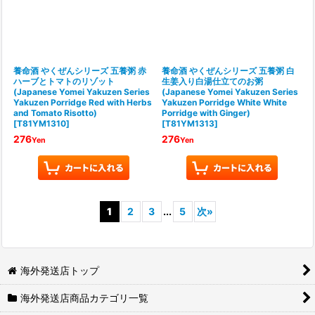
養命酒 やくぜんシリーズ 五養粥 赤
養命酒 やくぜんシリーズ 五養粥 白
ハーブとトマトのリゾット
生姜入り白湯仕立てのお粥
(Japanese Yomei Yakuzen Series
(Japanese Yomei Yakuzen Series
Yakuzen Porridge Red with Herbs
Yakuzen Porridge White White
and Tomato Risotto)
Porridge with Ginger)
[
T81YM1310
]
[
T81YM1313
]
276
276
Yen
Yen
1
2
3
...
5
次
»
海外発送店トップ
海外発送店商品カテゴリ一覧