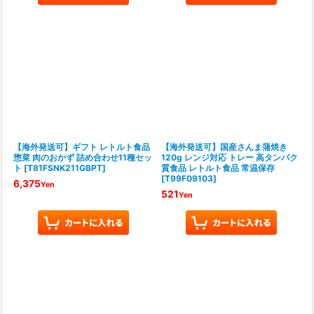
【海外発送可】ギフト レトルト食品
【海外発送可】国産さんま蒲焼き
惣菜 肉のおかず 詰め合わせ11種セッ
120g レンジ対応 トレー 高タンパク
ト
[
T81FSNK211GBPT
]
質食品 レトルト食品 常温保存
[
T99F09103
]
6,375
Yen
521
Yen