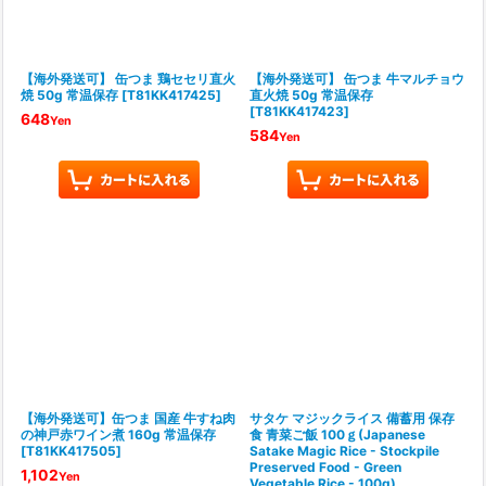
【海外発送可】 缶つま 鶏セセリ直火
【海外発送可】 缶つま 牛マルチョウ
焼 50g 常温保存
[
T81KK417425
]
直火焼 50g 常温保存
[
T81KK417423
]
648
Yen
584
Yen
【海外発送可】缶つま 国産 牛すね肉
サタケ マジックライス 備蓄用 保存
の神戸赤ワイン煮 160g 常温保存
食 青菜ご飯 100ｇ(Japanese
[
T81KK417505
]
Satake Magic Rice - Stockpile
Preserved Food - Green
1,102
Yen
Vegetable Rice - 100g)