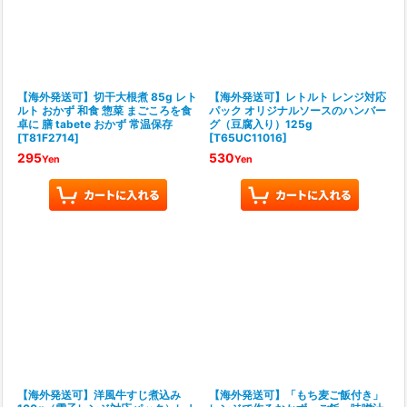
【海外発送可】切干大根煮 85g レト
【海外発送可】レトルト レンジ対応
ルト おかず 和食 惣菜 まごころを食
パック オリジナルソースのハンバー
卓に 膳 tabete おかず 常温保存
グ（豆腐入り）125g
[
T81F2714
]
[
T65UC11016
]
295
530
Yen
Yen
【海外発送可】洋風牛すじ煮込み
【海外発送可】「もち麦ご飯付き」