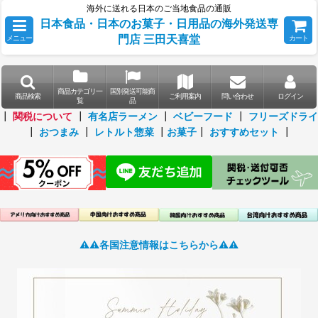
海外に送れる日本のご当地食品の通販
日本食品・日本のお菓子・日用品の海外発送専
門店 三田天喜堂
メニュー
カート
商品カテゴリ一
国別発送可能商
商品検索
ご利用案内
問い合わせ
ログイン
覧
品
┃
関税について
┃
有名店ラーメン
┃
ベビーフード
┃
フリーズドライ
┃
おつまみ
┃
レトルト惣菜
┃
お菓子
┃
おすすめセット
┃
⚠️⚠️各国注意情報はこちらから⚠️⚠️