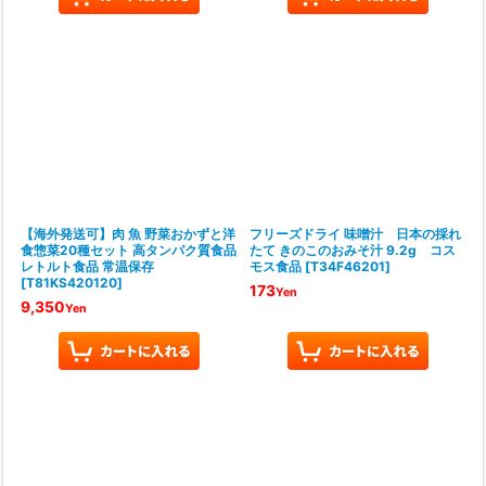
【海外発送可】肉 魚 野菜おかずと洋
フリーズドライ 味噌汁 日本の採れ
食惣菜20種セット 高タンパク質食品
たて きのこのおみそ汁 9.2g コス
レトルト食品 常温保存
モス食品
[
T34F46201
]
[
T81KS420120
]
173
Yen
9,350
Yen