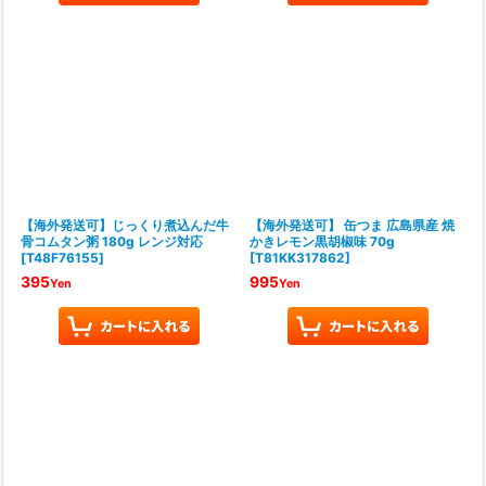
【海外発送可】じっくり煮込んだ牛
【海外発送可】 缶つま 広島県産 焼
骨コムタン粥 180g レンジ対応
かきレモン黒胡椒味 70g
[
T48F76155
]
[
T81KK317862
]
395
995
Yen
Yen