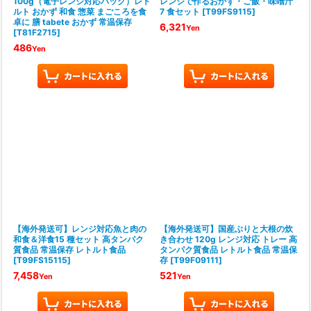
100g（電子レンジ対応パック）レト
レンジで作るおかず・ご飯・味噌汁
ルト おかず 和食 惣菜 まごころを食
7 食セット
[
T99FS9115
]
卓に 膳 tabete おかず 常温保存
6,321
Yen
[
T81F2715
]
486
Yen
【海外発送可】レンジ対応魚と肉の
【海外発送可】国産ぶりと大根の炊
和食＆洋食15 種セット 高タンパク
き合わせ 120g レンジ対応 トレー 高
質食品 常温保存 レトルト食品
タンパク質食品 レトルト食品 常温保
[
T99FS15115
]
存
[
T99F09111
]
7,458
521
Yen
Yen