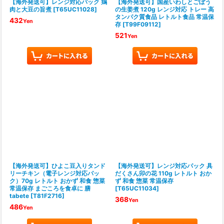
【海外発送可】レンジ対応パック 鶏
【海外発送可】国産いわしとごぼう
肉と大豆の旨煮
[
T65UC11028
]
の生姜煮 120g レンジ対応 トレー 高
タンパク質食品 レトルト食品 常温保
432
Yen
存
[
T99F09112
]
521
Yen
【海外発送可】ひよこ豆入りタンド
【海外発送可】レンジ対応パック 具
リーチキン（電子レンジ対応パッ
だくさん卯の花 110g レトルト おか
ク）70g レトルト おかず 和食 惣菜
ず 和食 惣菜 常温保存
常温保存 まごころを食卓に 膳
[
T65UC11034
]
tabete
[
T81F2716
]
368
Yen
486
Yen