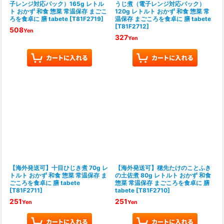
子レンジ対応パック）165g レトル
うじ煮（電子レンジ対応パック）
ト おかず 和食 惣菜 常温保存 まごこ
120g レトルト おかず 和食 惣菜 常
ろを食卓に 膳 tabete
[
T81F2719
]
温保存 まごころを食卓に 膳 tabete
[
T81F2712
]
508
Yen
327
Yen
【海外発送可】十目ひじき煮 70g レ
【海外発送可】穂先たけのことふき
トルト おかず 和食 惣菜 常温保存 ま
の土佐煮 80g レトルト おかず 和食
ごころを食卓に 膳 tabete
惣菜 常温保存 まごころを食卓に 膳
[
T81F2711
]
tabete
[
T81F2710
]
251
251
Yen
Yen