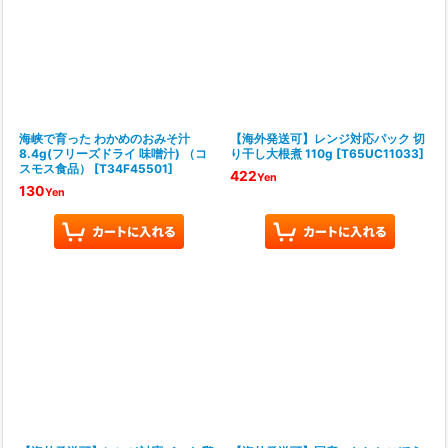
海峡で育った わかめのおみそ汁
【海外発送可】レンジ対応パック 切
8.4g(フリーズドライ 味噌汁) （コ
り干し大根煮 110g
[
T65UC11033
]
スモス食品）
[
T34F45501
]
422
Yen
130
Yen