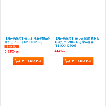
【海外発送可】缶つま 海鮮6種詰め
【海外発送可】 缶つま 国産 和豚も
合わせセット
[
T81KKS6160
]
ちぶた ハツ塩味 45g 常温保存
[
T81KK417406
]
414
5,282
Yen
Yen