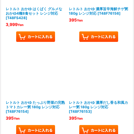
レトルト おかゆ はくばく グルメな
レトルト おかゆ 濃厚旨辛海鮮チゲ粥
おかゆ4種8食セット レンジ対応
180g レンジ対応
[
T48F76156
]
[
T48FS428
]
395
Yen
3,999
Yen
レトルト おかゆ たっぷり野菜の完熟
レトルト おかゆ 濃厚だし香る和風カ
トマトカレー粥 180g レンジ対応
レー粥 180g レンジ対応
[
T48F76154
]
[
T48F76153
]
395
395
Yen
Yen