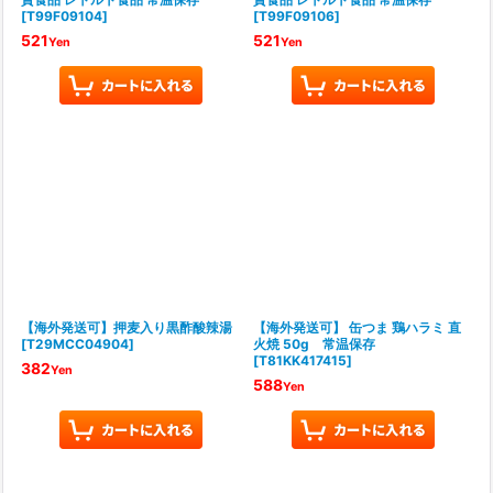
[
T99F09104
]
[
T99F09106
]
521
521
Yen
Yen
【海外発送可】押麦入り黒酢酸辣湯
【海外発送可】 缶つま 鶏ハラミ 直
[
T29MCC04904
]
火焼 50g 常温保存
[
T81KK417415
]
382
Yen
588
Yen