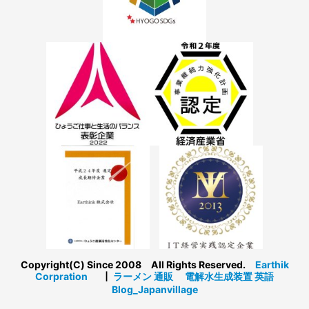
Copyright(C) Since 2008 All Rights Reserved.
Earthik
Corpration
┃
ラーメン 通販
電解水生成装置
英語
Blog_Japanvillage