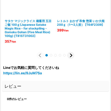
サタケ マジックライス 備蓄用 五目
レトルト おかず 和食 惣菜 いか大根
ご飯 100ｇ(Japanese Satake
200ｇ（1〜2人前）
[
T64F2309
]
Magic Rice - for stockpiling -
399
Yen
Gomoku Gohan (Five Meal Rice)
100g)
[
T81ST31002
]
357
Yen
Lineでお気軽に質問してくださいね
https://lin.ee/9JuM7Sa
レビュー
0
件のレビュー