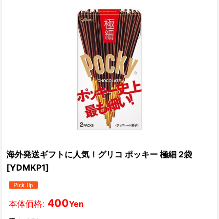
海外発送ギフトに人気！グリコ ポッキー 極細 2袋
[
YDMKP1
]
400
本体価格
:
Yen