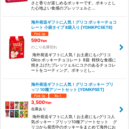
さと香りが楽しめるポッキーです。ポキッとし
た心地よい食感のプレッツェルと…
海外発送ギフトに人気！グリコ ポッキーチョコ
レート 小袋タイプ 8袋入り
[
YDMKPCSET8
]
590
Yen
のこり在庫切れ
海外発送ギフトに人気！お土産にも♪グリコ
Glico ポッキーチョコレート 8袋 軽快な食感に
焼き上げたプレッツェルにコクのあるチョコレ
ートをコーティング。ポキッとし…
海外発送ギフトに人気！グリコ ポッキー プリ
ッツ 10種アソートセット
[
YDMKPSET
]
3,500
Yen
在庫あり
海外発送ギフトに人気！お土産にも♪グリコ人
気ポッキー・プリッツ10種アソートセット グ
リコから発売中のポッキーをまとめて海外にお