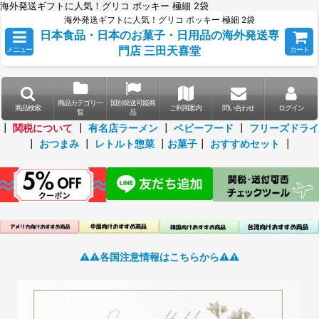
海外発送ギフトに人気！グリコ ポッキー 極細 2袋
海外発送ギフトに人気！グリコ ポッキー 極細 2袋
日本食品・日本のお菓子・日用品の海外発送専
門店 三田天喜堂
メニュー
カート
商品カテゴリ一
国別発送可能商
商品検索
ご利用案内
問い合わせ
ログイン
覧
品
┃
関税について
┃
有名店ラーメン
┃
ベビーフード
┃
フリーズドライ
┃
おつまみ
┃
レトルト惣菜
┃
お菓子
┃
おすすめセット
┃
⚠️⚠️各国注意情報はこちらから⚠️⚠️