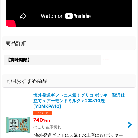
商品詳細
【賞味期限】
---
同梱おすすめ商品
海外発送ギフトに人気！グリコ ポッキー贅沢仕
立て＜アーモンドミルク＞2本×10袋
[
YDMKPA10
]
740
Yen
のこり在庫切れ
海外発送ギフトに人気！お土産にも♪ポッキー