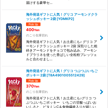
届けする豪華セ…
海外発送ギフトに人気！グリコ アーモンドクラ
ッシュポッキー 2袋
[
YDMKP2
]
400
Yen
のこり在庫切れ
海外発送ギフトに人気！お土産にも♪ グリコ ア
ーモンドクラッシュポッキー 2袋 深煎りした粗
砕きアーモンドをチョコで包み込み、アーモン
ドプラリネを使った香ばしい全粒粉プレッツェ
ルと合わせまし…
海外発送ギフトに人気！グリコ つぶつぶいちご
ポッキー 2袋
[
T8A4901005512429
]
370
Yen
のこり在庫切れ
海外発送ギフトに人気！お土産にも♪グリコ つ
ぶつぶいちごポッキー いちごの甘酸っぱいお
いしさと、ビタミンC＆食物繊維入りが嬉しい