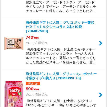
贅沢仕立て＜アーモンドミルク＞ アーモンド
をすりつぶして作った「アーモンドミルク」を
チョコレートに練りこみ、さっくりとしたア…
海外発送ギフトに人気！ グリコ ポッキー贅沢
仕立て＜ミルクショコラ＞ 2本×10袋
[
YDMKPM10
]
740
Yen
のこり在庫切れ
海外発送ギフトに人気！お土産にも♪ポッキー
贅沢仕立て＜ミルクショコラ＞ たっぷりのミ
ルクチョコレートと、発酵バター香るさっくり
とした食感のビスキュイを組み合わせた、贅…
海外発送ギフトに人気！グリコ いちごポッキー
小袋タイプ 8袋入り
[
YDMKPISET8
]
590
Yen
のこり在庫切れ
海外発送ギフトに人気！お土産にも♪グリコ
Glico いちごポッキー 8袋 いちごのやさしい甘