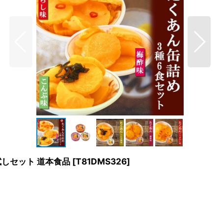
試しセット 道本食品
[
T81DMS326
]