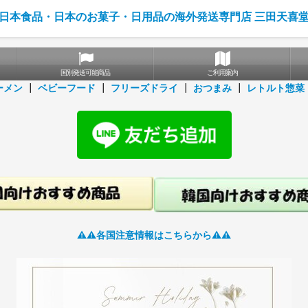
日本食品・日本のお菓子・日用品の海外発送専門店 三田天喜
国別発送可能商品
ご利用案内
ーメン
┃
ベビーフード
┃
フリーズドライ
┃
おつまみ
┃
レトルト惣菜
⚠️⚠️各国注意情報はこちらから⚠️⚠️