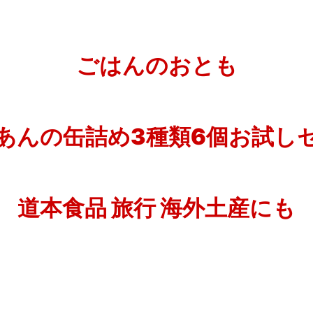
ごはんのおとも
あんの缶詰め3種類6個お試し
道本食品 旅行 海外土産にも