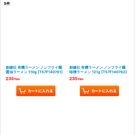
5
件
サブカテゴリ
:
表示数
:
並び順
:
絞り込む
創健社 有機ラーメン ノンフライ麺
創健社 有機ラーメン ノンフライ麺
醤油ラーメン 110g
[
T57F140761
]
味噌ラーメン 121g
[
T57F140762
]
235
235
Yen
Yen