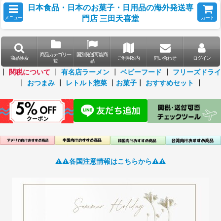
日本食品・日本のお菓子・日用品の海外発送専
門店 三田天喜堂
メニュー
カート
商品カテゴリ一
国別発送可能商
商品検索
ご利用案内
問い合わせ
ログイン
覧
品
┃
関税について
┃
有名店ラーメン
┃
ベビーフード
┃
フリーズドライ
┃
おつまみ
┃
レトルト惣菜
┃
お菓子
┃
おすすめセット
┃
⚠️⚠️各国注意情報はこちらから⚠️⚠️