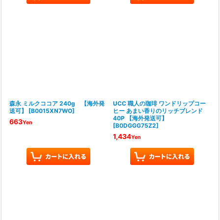
森永 ミルクココア 240g 【海外発
UCC 職人の珈琲 ワンドリップコー
送可】
[
B0015XN7WO
]
ヒー あまい香りのリッチブレンド
40P 【海外発送可】
663
Yen
[
B0DGGG75Z2
]
1,434
Yen