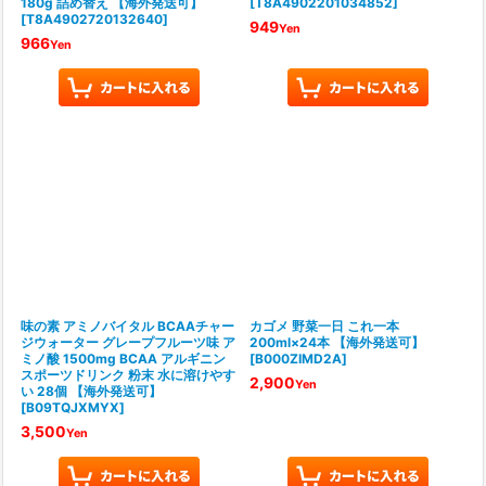
180g 詰め替え 【海外発送可】
[
T8A4902201034852
]
[
T8A4902720132640
]
949
Yen
966
Yen
味の素 アミノバイタル BCAAチャー
カゴメ 野菜一日 これ一本
ジウォーター グレープフルーツ味 ア
200ml×24本 【海外発送可】
ミノ酸 1500mg BCAA アルギニン
[
B000ZIMD2A
]
スポーツドリンク 粉末 水に溶けやす
2,900
Yen
い 28個 【海外発送可】
[
B09TQJXMYX
]
3,500
Yen