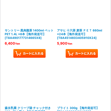
サントリー 黒烏龍茶 1400ml ペット
アサヒ 十六茶 麦茶 ＰＥＴ 660ml
PET 1.4L ×8本【海外発送可】
×24本【海外発送可】
[
T8A4901777314665X8
]
[
T8A4514603405910X24
]
6,400
5,900
Yen
Yen
森永乳業 クリープ袋 チャック付き
ブライト 300g 【海外発送可】