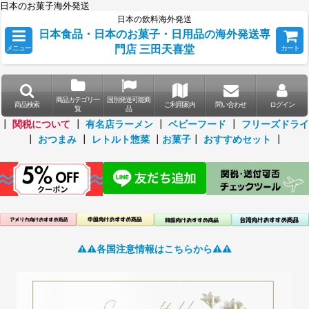
日本のお菓子海外発送
日本の飲料海外発送
日本食品・日本のお菓子・日用品の海外発送専
門店 三田天喜堂
メニュー
カート
商品カテゴリ一
国別発送可能商
商品検索
ご利用案内
問い合わせ
ログイン
覧
品
┃
関税について
┃
有名店ラーメン
┃
ベビーフード
┃
フリーズドライ
┃
おつまみ
┃
レトルト惣菜
┃
お菓子
┃
おすすめセット
┃
⚠️⚠️各国注意情報はこちらから⚠️⚠️