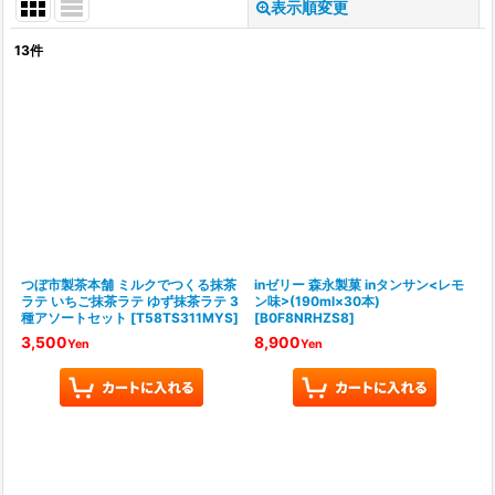
表示順変更
閉じる
13
件
表示数
:
並び順
:
絞り込む
つぼ市製茶本舗 ミルクでつくる抹茶
inゼリー 森永製菓 inタンサン<レモ
ラテ いちご抹茶ラテ ゆず抹茶ラテ 3
ン味>(190ml×30本)
種アソートセット
[
T58TS311MYS
]
[
B0F8NRHZS8
]
3,500
8,900
Yen
Yen