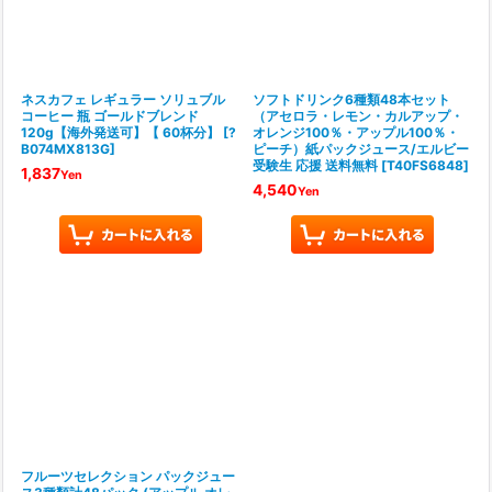
ネスカフェ レギュラー ソリュブル
ソフトドリンク6種類48本セット
コーヒー 瓶 ゴールドブレンド
（アセロラ・レモン・カルアップ・
120g【海外発送可】【 60杯分】
[
?
オレンジ100％・アップル100％・
B074MX813G
]
ピーチ）紙パックジュース/エルビー
受験生 応援 送料無料
[
T40FS6848
]
1,837
Yen
4,540
Yen
フルーツセレクション パックジュー