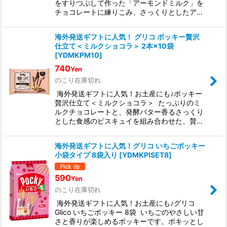
をすりつぶして作った「アーモンドミルク」を
チョコレートに練りこみ、さっくりとしたア…
海外発送ギフトに人気！ グリコ ポッキー贅沢
仕立て＜ミルクショコラ＞ 2本×10袋
[
YDMKPM10
]
740
Yen
のこり在庫切れ
海外発送ギフトに人気！お土産にも♪ポッキー
贅沢仕立て＜ミルクショコラ＞ たっぷりのミ
ルクチョコレートと、発酵バター香るさっくり
とした食感のビスキュイを組み合わせた、贅…
海外発送ギフトに人気！グリコ いちごポッキー
小袋タイプ 8袋入り
[
YDMKPISET8
]
590
Yen
のこり在庫切れ
海外発送ギフトに人気！お土産にも♪グリコ
Glico いちごポッキー 8袋 いちごのやさしい甘
さと香りが楽しめるポッキーです。ポキッとし