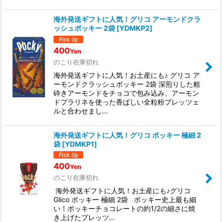
海外発送ギフトに人気！グリコ アーモンドクラ
ッシュポッキー 2袋
[
YDMKP2
]
400
Yen
のこり在庫切れ
海外発送ギフトに人気！お土産にも♪ グリコ ア
ーモンドクラッシュポッキー 2袋 深煎りした粗
砕きアーモンドをチョコで包み込み、アーモン
ドプラリネを使った香ばしい全粒粉プレッツェ
ルと合わせまし…
海外発送ギフトに人気！グリコ ポッキー 極細 2
袋
[
YDMKP1
]
400
Yen
のこり在庫切れ
海外発送ギフトに人気！お土産にも♪グリコ
Glico ポッキー 極細 2袋 ポッキー史上最も細
い！ポッキーチョコレートの約1/2の細さに焼
き上げたプレッツ…