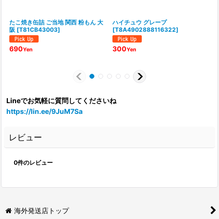
たこ焼き缶詰 ご当地 関西 粉もん 大
ハイチュウ グレープ
阪
[
T81CB43003
]
[
T8A4902888116322
]
[
690
300
Yen
Yen
Lineでお気軽に質問してくださいね
https://lin.ee/9JuM7Sa
レビュー
0
件のレビュー
海外発送店トップ