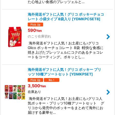
た心地よい食感のプレッツェルと…
海外発送ギフトに人気！グリコ ポッキーチョコ
レート 小袋タイプ 8袋入り
[
YDMKPCSET8
]
590
Yen
のこり在庫切れ
海外発送ギフトに人気！お土産にも♪グリコ
Glico ポッキーチョコレート 8袋 軽快な食感に
焼き上げたプレッツェルにコクのあるチョコレ
ートをコーティング。ポキッとし…
海外発送ギフトに人気！グリコ ポッキー プリ
ッツ 10種アソートセット
[
YDMKPSET
]
3,500
Yen
在庫あり
海外発送ギフトに人気！お土産にも♪グリコ人
気ポッキー・プリッツ10種アソートセット グ
リコから発売中のポッキーをまとめて海外にお
届けする豪華セ…