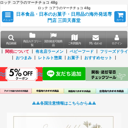
ロッテ コアラのマーチチョコ 48g
ロッテ コアラのマーチチョコ 48g
日本食品・日本のお菓子・日用品の海外発送専
門店 三田天喜堂
メニュー
カート
商品カテゴリ一
国別発送可能商
商品検索
ご利用案内
問い合わせ
ログイン
覧
品
┃
関税について
┃
有名店ラーメン
┃
ベビーフード
┃
フリーズドライ
┃
おつまみ
┃
レトルト惣菜
┃
お菓子
┃
おすすめセット
┃
⚠️⚠️各国注意情報はこちらから⚠️⚠️