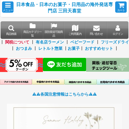
日本食品・日本のお菓子・日用品の海外発送専
門店 三田天喜堂
メニュー
カート
商品カテゴリ一
国別発送可能商
商品検索
ご利用案内
問い合わせ
ログイン
覧
品
┃
関税について
┃
有名店ラーメン
┃
ベビーフード
┃
フリーズドライ
┃
おつまみ
┃
レトルト惣菜
┃
お菓子
┃
おすすめセット
┃
⚠️⚠️各国注意情報はこちらから⚠️⚠️