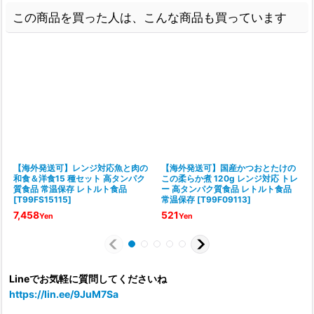
この商品を買った人は、こんな商品も買っています
【海外発送可】レンジ対応魚と肉の
【海外発送可】国産かつおとたけの
和食＆洋食15 種セット 高タンパク
この柔らか煮 120g レンジ対応 トレ
質食品 常温保存 レトルト食品
ー 高タンパク質食品 レトルト食品
[
T99FS15115
]
常温保存
[
T99F09113
]
[
7,458
521
Yen
Yen
Lineでお気軽に質問してくださいね
https://lin.ee/9JuM7Sa