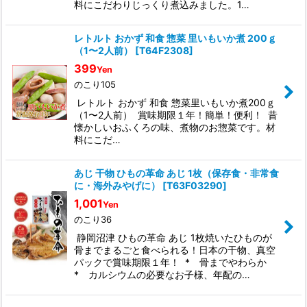
料にこだわりじっくり煮込みました。1…
レトルト おかず 和食 惣菜 里いもいか煮 200ｇ
（1〜2人前）
[
T64F2308
]
399
Yen
のこり105
レトルト おかず 和食 惣菜里いもいか煮200ｇ
（1〜2人前） 賞味期限１年！簡単！便利！ 昔
懐かしいおふくろの味、煮物のお惣菜です。材
料にこだ…
あじ 干物 ひもの革命 あじ 1枚（保存食・非常食
に・海外みやげに）
[
T63F03290
]
1,001
Yen
のこり36
静岡沼津 ひもの革命 あじ 1枚焼いたひものが
骨までまるごと食べられる！日本の干物、真空
パックで賞味期限１年！ * 骨までやわらか
* カルシウムの必要なお子様、年配の…