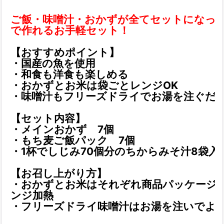
ご飯・味噌汁・おかずが全てセットになっ
で作れるお手軽セット！
【おすすめポイント】
・国産の魚を使用
・和食も洋食も楽しめる
・おかずとお米は袋ごとレンジOK
・
味噌汁もフリーズドライでお湯を注ぐだ
【セット内容】
・メインおかず 7個
・もち麦ご飯パック 7個
・1杯でしじみ70個分のちからみそ汁8袋入
【お召し上がり方】
・おかずとお米はそれぞれ商品パッケージ
ンジ加熱
・フリーズドライ味噌汁はお湯を注いでよ