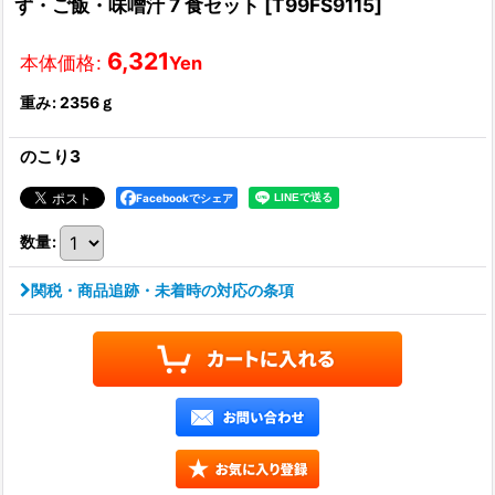
ず・ご飯・味噌汁 7 食セット
[
T99FS9115
]
6,321
本体価格
:
Yen
重み
:
2356ｇ
のこり3
Facebookでシェア
数量
:
関税・商品追跡・未着時の対応の条項