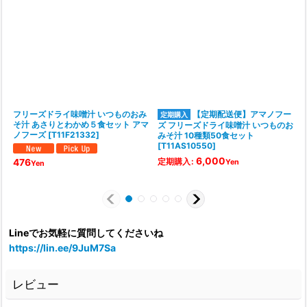
フリーズドライ味噌汁 いつものおみ
【定期配送便】アマノフー
そ汁 あさりとわかめ５食セット アマ
ズ フリーズドライ味噌汁 いつものお
ノフーズ
[
T11F21332
]
みそ汁 10種類50食セット
[
T11AS10550
]
6,000
定期購入
:
476
Yen
Yen
Lineでお気軽に質問してくださいね
https://lin.ee/9JuM7Sa
レビュー