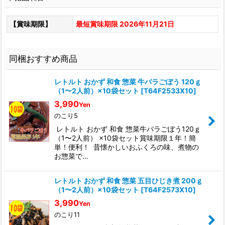
【賞味期限】
最短賞味期限 2026年11月21日
同梱おすすめ商品
レトルト おかず 和食 惣菜 牛バラごぼう 120ｇ
（1〜2人前）×10袋セット
[
T64F2533X10
]
3,990
Yen
のこり5
レトルト おかず 和食 惣菜牛バラごぼう120ｇ
（1〜2人前） ×10袋セット賞味期限１年！簡
単！便利！ 昔懐かしいおふくろの味、煮物の
お惣菜で…
レトルト おかず 和食 惣菜 五目ひじき煮 200ｇ
（1〜2人前）×10袋セット
[
T64F2573X10
]
3,990
Yen
のこり11