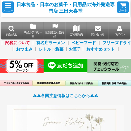
日本食品・日本のお菓子・日用品の海外発送専
門店 三田天喜堂
メニュー
カート
商品カテゴリ一
国別発送可能商
商品検索
ご利用案内
問い合わせ
ログイン
覧
品
┃
関税について
┃
有名店ラーメン
┃
ベビーフード
┃
フリーズドライ
┃
おつまみ
┃
レトルト惣菜
┃
お菓子
┃
おすすめセット
┃
⚠️⚠️各国注意情報はこちらから⚠️⚠️