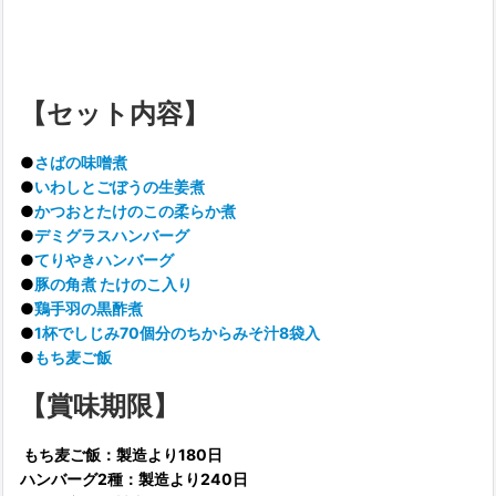
【セット内容】
●
さばの味噌煮
●
いわしとごぼうの生姜煮
●
かつおとたけのこの柔らか煮
●
デミグラスハンバーグ
●
てりやきハンバーグ
●
豚の角煮 たけのこ入り
●
鶏手羽の黒酢煮
●
1杯でしじみ70個分のちからみそ汁8袋入
●
もち麦ご飯
【賞味期限】
もち麦ご飯：製造より180日
ハンバーグ2種：製造より240日