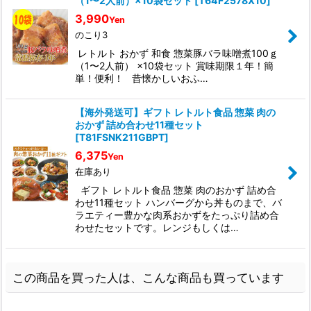
（1〜2人前）×10袋セット
[
T64F2578X10
]
3,990
Yen
のこり3
レトルト おかず 和食 惣菜豚バラ味噌煮100ｇ
（1〜2人前） ×10袋セット 賞味期限１年！簡
単！便利！ 昔懐かしいおふ…
【海外発送可】ギフト レトルト食品 惣菜 肉の
おかず 詰め合わせ11種セット
[
T81FSNK211GBPT
]
6,375
Yen
在庫あり
ギフト レトルト食品 惣菜 肉のおかず 詰め合
わせ11種セット ハンバーグから丼ものまで、バ
ラエティー豊かな肉系おかずをたっぷり詰め合
わせたセットです。レンジもしくは…
この商品を買った人は、こんな商品も買っています