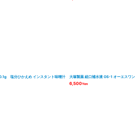
0.1g 塩分ひかえめ インスタント味噌汁
大塚製薬 経口補水液 OS-1 オーエスワン 
6,500
Yen