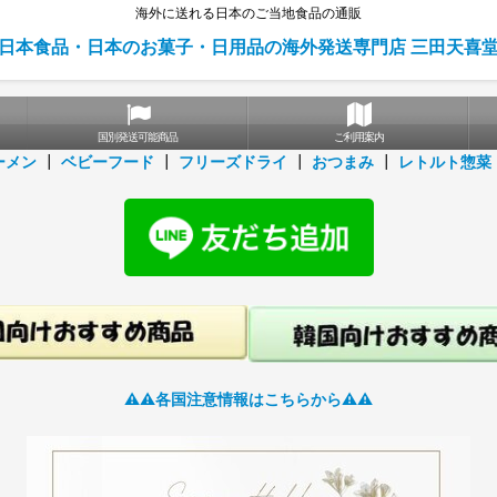
海外に送れる日本のご当地食品の通販
日本食品・日本のお菓子・日用品の海外発送専門店 三田天喜
国別発送可能商品
ご利用案内
ーメン
┃
ベビーフード
┃
フリーズドライ
┃
おつまみ
┃
レトルト惣菜
⚠️⚠️各国注意情報はこちらから⚠️⚠️