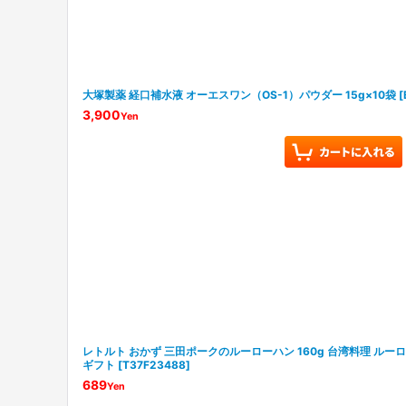
大塚製薬 経口補水液 オーエスワン（OS-1）パウダー 15g×10袋
[
3,900
Yen
レトルト おかず 三田ポークのルーローハン 160g 台湾料理 ルー
ギフト
[
T37F23488
]
689
Yen