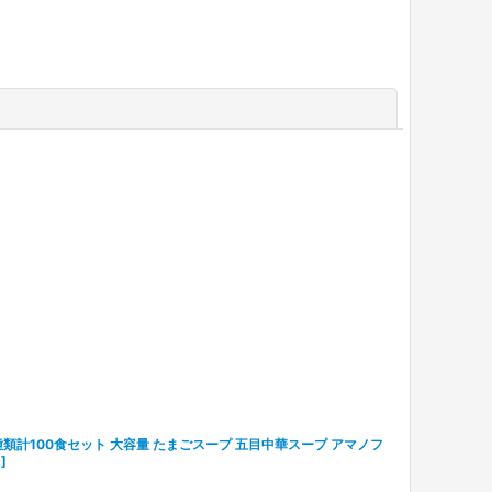
閉じる
種類計100食セット 大容量 たまごスープ 五目中華スープ アマノフ
2
]