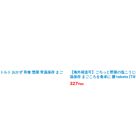
ルト おかず 和食 惣菜 常温保存 まご
【海外発送可】ごろっと野菜の塩こうじ煮（
温保存 まごころを食卓に 膳 tabete
[
T8
327
Yen