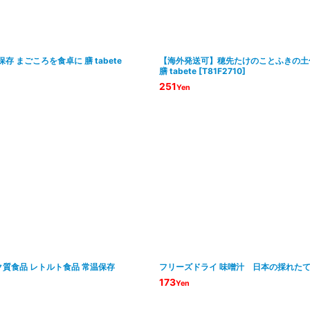
存 まごころを食卓に 膳 tabete
【海外発送可】穂先たけのことふきの土佐煮
膳 tabete
[
T81F2710
]
251
Yen
ク質食品 レトルト食品 常温保存
フリーズドライ 味噌汁 日本の採れたて 
173
Yen