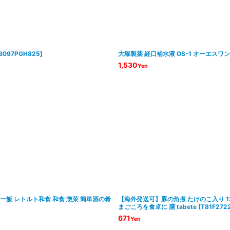
B097PGH825
]
大塚製薬 経口補水液 OS-1 オーエスワン
1,530
Yen
ロー飯 レトルト和食 和食 惣菜 簡単酒の肴
【海外発送可】豚の角煮 たけのこ入り 1
まごころを食卓に 膳 tabete
[
T81F272
671
Yen