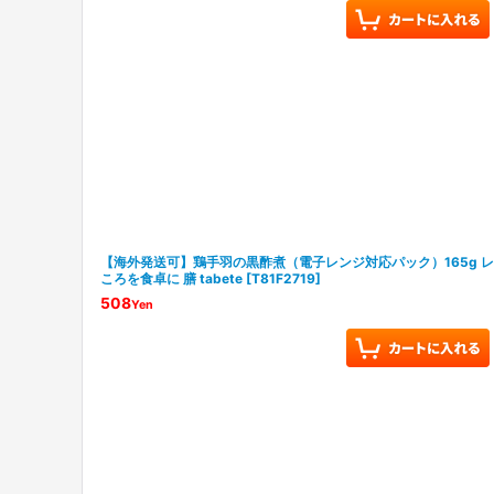
【海外発送可】鶏手羽の黒酢煮（電子レンジ対応パック）165g レト
ころを食卓に 膳 tabete
[
T81F2719
]
508
Yen