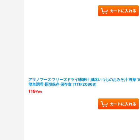
アマノフーズ フリーズドライ味噌汁 減塩いつものおみそ汁 野菜 1
簡単調理 長期保存 保存食
[
T11F20868
]
119
Yen