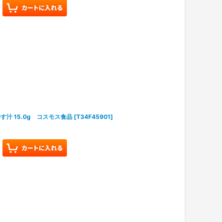
汁 15.0g コスモス食品
[
T34F45901
]