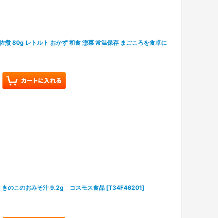
 80g レトルト おかず 和食 惣菜 常温保存 まごころを食卓に
きのこのおみそ汁 9.2g コスモス食品
[
T34F46201
]