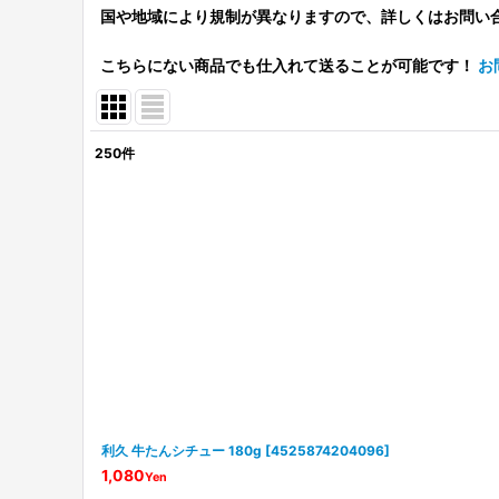
国や地域により規制が異なりますので、詳しくはお問い
こちらにない商品でも仕入れて送ることが可能です！
お
250
件
表示数
:
並び順
:
利久 牛たんシチュー 180g
[
4525874204096
]
1,080
Yen