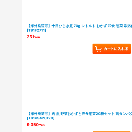
【海外発送可】十目ひじき煮 70g レトルト おかず 和食 惣菜 常温保
[
T81F2711
]
251
Yen
【海外発送可】肉 魚 野菜おかずと洋食惣菜20種セット 高タンパ
[
T81KS420120
]
9,350
Yen