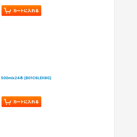
500mlx24本
[
B01C6LEH8G
]