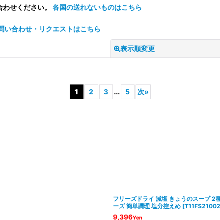
合わせください。
各国の送れないものはこちら
問い合わせ・リクエストはこちら
表示順変更
1
2
3
...
5
次
»
絞り込む
フリーズドライ 減塩 きょうのスープ 2
ーズ 簡単調理 塩分控えめ
[
T11FS2100
9,396
Yen