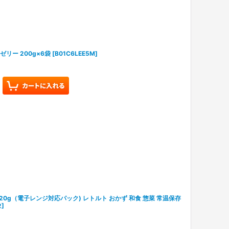
ゼリー 200g×6袋
[
B01C6LEE5M
]
20g（電子レンジ対応パック) レトルト おかず 和食 惣菜 常温保存
2
]