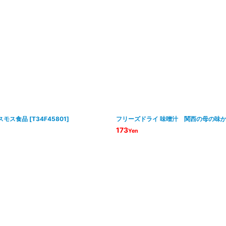
コスモス食品
[
T34F45801
]
フリーズドライ 味噌汁 関西の母の味かす
173
Yen