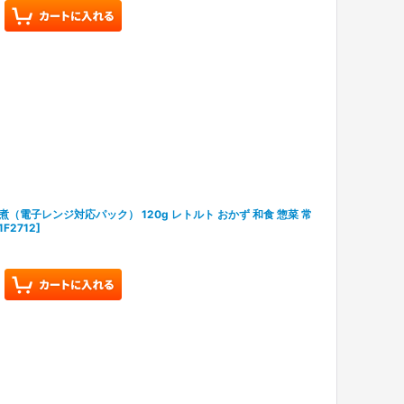
電子レンジ対応パック） 120g レトルト おかず 和食 惣菜 常
1F2712
]