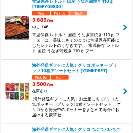
常温保存 レトルト 国産 うなぎ蒲焼き 110ｇ
[
T69FY09830
]
3,685
Yen
のこり46
常温保存 レトルト 国産 うなぎ蒲焼き 110ｇ フ
ーズ・ユー美味しさそのままに常温保存可能に
したレトルトのうなぎです。 常温保存 レトル
ト 国産 うなぎ蒲焼き 110ｇ フー…
海外発送ギフトに人気！グリコ ポッキー プリ
ッツ 10種アソートセット
[
YDMKPSET
]
3,500
Yen
在庫あり
海外発送ギフトに人気！お土産にも♪グリコ人
気ポッキー・プリッツ10種アソートセット グ
リコから発売中のポッキーをまとめて海外にお
届けする豪華セ…
海外発送ギフトに人気！グリコ つぶつぶいちご