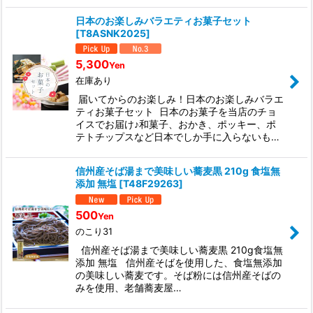
日本のお楽しみバラエティお菓子セット
[
T8ASNK2025
]
5,300
Yen
在庫あり
届いてからのお楽しみ！日本のお楽しみバラエ
ティお菓子セット 日本のお菓子を当店のチョ
イスでお届け♪和菓子、おかき、ポッキー、ポ
テトチップスなど日本でしか手に入らないも…
信州産そば湯まで美味しい蕎麦黒 210g 食塩無
添加 無塩
[
T48F29263
]
500
Yen
のこり31
信州産そば湯まで美味しい蕎麦黒 210g食塩無
添加 無塩 信州産そばを使用した、食塩無添加
の美味しい蕎麦です。そば粉には信州産そばの
みを使用、老舗蕎麦屋…