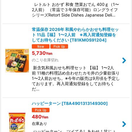
レトルト おかず 和食 惣菜おでん 400ｇ（1〜
2人前） （常温で３年保存可能）ロングライフ
シリーズRetort Side Dishes Japanese Deli…
常温保存 2026年 和風やわらかおせち料理セッ
ト 11品【福】 1〜2人前 ※再入荷通知登録を
してお待ちください
[
T81KMOS91204
]
5,730
Yen
のこり在庫切れ
新含気和風おせち料理セット 【福】 1〜2人
前 11種の料理詰め合わせたカモ井の少量欲張り
1〜2人前おせち。※今年の販売は9月頃を予定し
ております。再入荷通知登録をしてお待ちく
だ…
ハッピーターン
[
T8A4901313149300
]
480
Yen
在庫あり
ハッピーターン ツイてるしあわせ！甘じょ