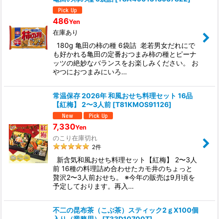
486
Yen
在庫あり
180g 亀田の柿の種 6袋詰 老若男女だれにで
も好かれる亀田の定番おつまみ柿の種とピーナ
ッツの絶妙なバランスをお楽しみください。 お
やつにおつまみにいろ…
常温保存 2026年 和風おせち料理セット 16品
【紅梅】 2〜3人前
[
T81KMOS91126
]
7,330
Yen
のこり在庫切れ
2
件
新含気和風おせち料理セット【紅梅】 2〜3人
前 16種の料理詰め合わせたカモ井のちょっと
贅沢2〜3人前おせち。 ※今年の販売は9月頃を
予定しております。再入…
不二の昆布茶（こぶ茶）スティック2ｇX100個
入り（業務用）
[
T33D10700T
]