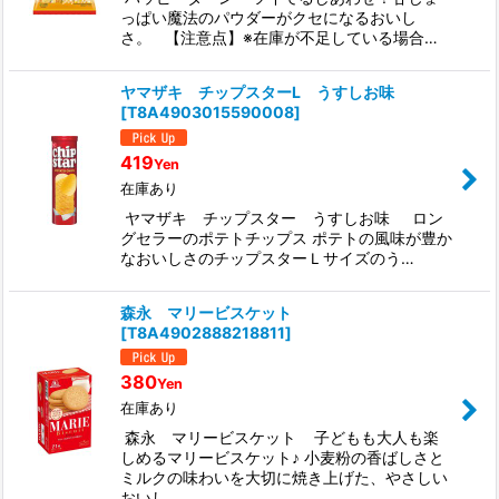
っぱい魔法のパウダーがクセになるおいし
さ。 【注意点】※在庫が不足している場合…
ヤマザキ チップスターL うすしお味
[
T8A4903015590008
]
419
Yen
在庫あり
ヤマザキ チップスター うすしお味 ロン
グセラーのポテトチップス ポテトの風味が豊か
なおいしさのチップスターＬサイズのう…
森永 マリービスケット
[
T8A4902888218811
]
380
Yen
在庫あり
森永 マリービスケット 子どもも大人も楽
しめるマリービスケット♪ 小麦粉の香ばしさと
ミルクの味わいを大切に焼き上げた、やさしい
おいし…