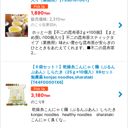
1,890
Yen
販売価格
:
2,310
Yen
のこり在庫切れ
ホッと一息【不二の昆布茶2ｇ×100個】【まと
め買い100個入り】不二の昆布茶スティックタ
イプ（業務用）味わい豊かな昆布茶が安らぎの
ひとときをあたえてくれます。■不二の昆布茶
2…
【６袋セット！】乾燥糸こんにゃく麺（ぷるん
ぷあん）しらたき（25ｇ×10個入）X6セット
無農薬 konjac noodles,sharataki
[
T44F00001X6
]
3,180
Yen
のこり6
乾燥糸こんにゃく麺（ぷるんぷあん）しらたき
konjac noodles healthy noodles sharataki
こんにゃく臭くな…