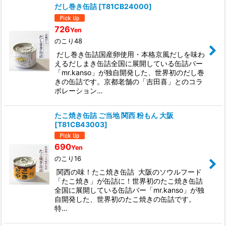
だし巻き缶詰
[
T81CB24000
]
726
Yen
のこり48
だし巻き缶詰国産卵使用・本格京風だしを味わ
えるだしまき缶詰全国に展開している缶詰バー
「mr.kanso」が独自開発した、世界初のだし巻
きの缶詰です。京都老舗の「吉田喜」とのコラ
ボレーション…
たこ焼き缶詰 ご当地 関西 粉もん 大阪
[
T81CB43003
]
690
Yen
のこり16
関西の味！たこ焼き缶詰 大阪のソウルフード
「たこ焼き」が缶詰に！世界初のたこ焼き缶詰
全国に展開している缶詰バー「mr.kanso」が独
自開発した、世界初のたこ焼きの缶詰です。
特…