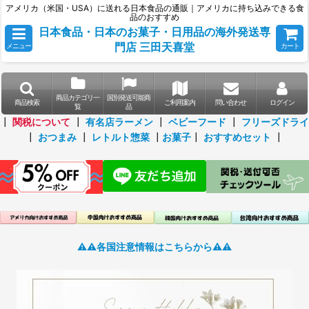
アメリカ（米国・USA）に送れる日本食品の通販｜アメリカに持ち込みできる食
品のおすすめ
日本食品・日本のお菓子・日用品の海外発送専
門店 三田天喜堂
メニュー
カート
商品カテゴリ一
国別発送可能商
商品検索
ご利用案内
問い合わせ
ログイン
覧
品
┃
関税について
┃
有名店ラーメン
┃
ベビーフード
┃
フリーズドライ
┃
おつまみ
┃
レトルト惣菜
┃
お菓子
┃
おすすめセット
┃
⚠️⚠️各国注意情報はこちらから⚠️⚠️