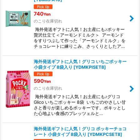
740
Yen
のこり在庫切れ
海外発送ギフトに人気！お土産にも♪ポッキー
贅沢仕立て＜アーモンドミルク＞ アーモンド
をすりつぶして作った「アーモンドミルク」を
チョコレートに練りこみ、さっくりとしたア…
海外発送ギフトに人気！グリコ いちごポッキー
小袋タイプ 8袋入り
[
YDMKPISET8
]
590
Yen
のこり在庫切れ
海外発送ギフトに人気！お土産にも♪グリコ
Glico いちごポッキー 8袋 いちごのやさしい甘
さと香りが楽しめるポッキーです。ポキッとし
た心地よい食感のプレッツェルと…
海外発送ギフトに人気！グリコ ポッキーチョコ
レート 小袋タイプ 8袋入り
[
YDMKPCSET8
]