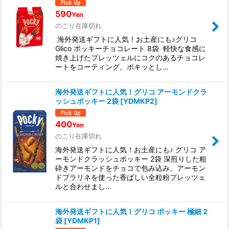
590
Yen
のこり在庫切れ
海外発送ギフトに人気！お土産にも♪グリコ
Glico ポッキーチョコレート 8袋 軽快な食感に
焼き上げたプレッツェルにコクのあるチョコレ
ートをコーティング。ポキッとし…
海外発送ギフトに人気！グリコ アーモンドクラ
ッシュポッキー 2袋
[
YDMKP2
]
400
Yen
のこり在庫切れ
海外発送ギフトに人気！お土産にも♪ グリコ ア
ーモンドクラッシュポッキー 2袋 深煎りした粗
砕きアーモンドをチョコで包み込み、アーモン
ドプラリネを使った香ばしい全粒粉プレッツェ
ルと合わせまし…
海外発送ギフトに人気！グリコ ポッキー 極細 2
袋
[
YDMKP1
]