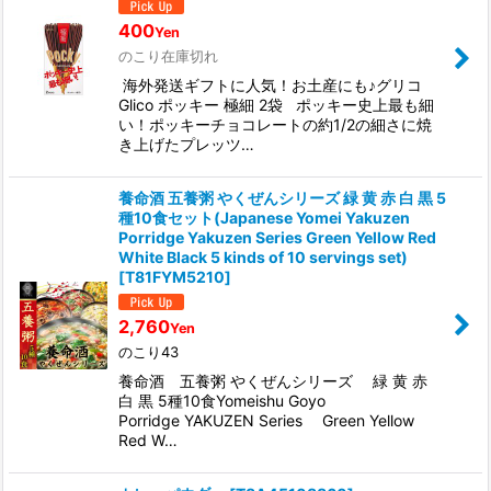
400
Yen
のこり在庫切れ
海外発送ギフトに人気！お土産にも♪グリコ
Glico ポッキー 極細 2袋 ポッキー史上最も細
い！ポッキーチョコレートの約1/2の細さに焼
き上げたプレッツ…
養命酒 五養粥 やくぜんシリーズ 緑 黄 赤 白 黒 5
種10食セット(Japanese Yomei Yakuzen
Porridge Yakuzen Series Green Yellow Red
White Black 5 kinds of 10 servings set)
[
T81FYM5210
]
2,760
Yen
のこり43
養命酒 五養粥 やくぜんシリーズ 緑 黄 赤
白 黒 5種10食Yomeishu Goyo
Porridge YAKUZEN Series Green Yellow
Red W…