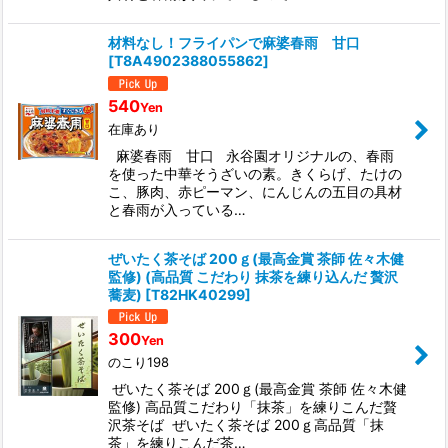
材料なし！フライパンで麻婆春雨 甘口
[
T8A4902388055862
]
540
Yen
在庫あり
麻婆春雨 甘口 永谷園オリジナルの、春雨
を使った中華そうざいの素。きくらげ、たけの
こ、豚肉、赤ピーマン、にんじんの五目の具材
と春雨が入っている…
ぜいたく茶そば 200ｇ(最高金賞 茶師 佐々木健
監修) (高品質 こだわり 抹茶を練り込んだ 贅沢
蕎麦)
[
T82HK40299
]
300
Yen
のこり198
ぜいたく茶そば 200ｇ(最高金賞 茶師 佐々木健
監修) 高品質こだわり「抹茶」を練りこんだ贅
沢茶そば ぜいたく茶そば 200ｇ高品質「抹
茶」を練りこんだ茶…