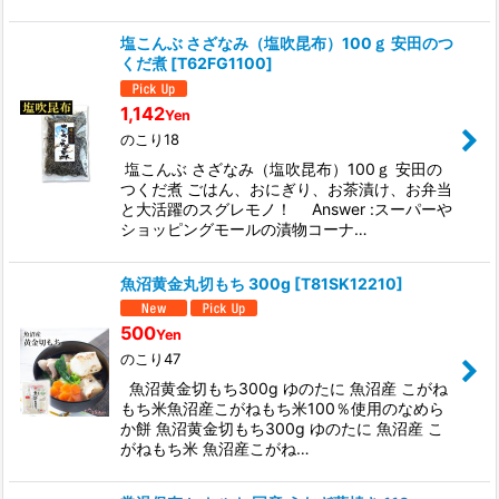
塩こんぶ さざなみ（塩吹昆布）100ｇ 安田のつ
くだ煮
[
T62FG1100
]
1,142
Yen
のこり18
塩こんぶ さざなみ（塩吹昆布）100ｇ 安田の
つくだ煮 ごはん、おにぎり、お茶漬け、お弁当
と大活躍のスグレモノ！ Answer :スーパーや
ショッピングモールの漬物コーナ…
魚沼黄金丸切もち 300g
[
T81SK12210
]
500
Yen
のこり47
魚沼黄金切もち300g ゆのたに 魚沼産 こがね
もち米魚沼産こがねもち米100％使用のなめら
か餅 魚沼黄金切もち300g ゆのたに 魚沼産 こ
がねもち米 魚沼産こがね…