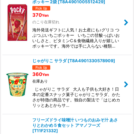
ポッキー 2袋
[
T8A4901005512429
]
370
Yen
のこり在庫切れ
海外発送ギフトに人気！お土産にも♪グリコ つ
ぶつぶいちごポッキー いちごの甘酸っぱいお
いしさと、ビタミンC＆食物繊維入りが嬉しい
ポッキーです。海外では手に入らない種類…
じゃがりこ サラダ
[
T8A4901330578909
]
360
Yen
在庫あり
じゃがりこ サラダ 大人も子供も大好き！日
本の定番スナック菓子じゃがりこサラダ、かた
さが特徴の商品です。独自の製法で「はじめカ
リッとあとからサ…
フリーズドライ味噌汁 いつものおみそ汁 あさ
りとわかめ５食セット アマノフーズ
[
T11F21332
]