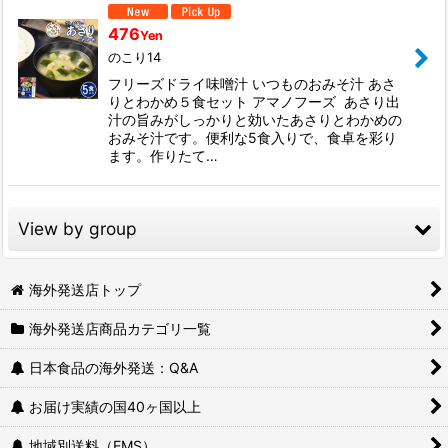
476
Yen
のこり14
フリーズドライ味噌汁 いつものおみそ汁 あさ
りとわかめ５食セット アマノフーズ あさり出
汁の旨みがしっかりと効いたあさりとわかめの
おみそ汁です。便利な5食入りで、食卓を彩り
ます。作りたて…
View by group
海外で喜ばれる！日本のご当地商品特集
海外発送店トップ
海外発送店商品カテゴリ一覧
海外向け定期配送プラン
日本食品の海外発送：Q&A
韓国に送れる日本食品、日本のお菓子
お届け実績の国40ヶ国以上
ヨーロッパに送れる日本食品、日本のお菓子
地域別送料（EMS）