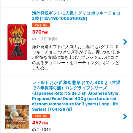
海外発送ギフトに人気！グリコ ポッキーチョコ
2袋
[
T8A4901005510029
]
370
Yen
のこり在庫切れ
海外発送ギフトに人気！お土産にも♪グリコ ポ
ッキーチョコ つぎつぎ手がでる、弾むおいしさ
♪ 軽快な食感に焼き上げたプレッツェルにコク
のあるチョコレートをコーティング。ポキッと
した心…
レトルト おかず 和食 惣菜 おでん 400ｇ（常温
で３年保存可能）ロングライフシリーズ
(Japanese Retort Side Dish Japanese Style
Prepared Food Oden 400g (can be stored
at room temperature for 3 years) Long Life
Series)
[
T64F2878
]
452
Yen
のこり345