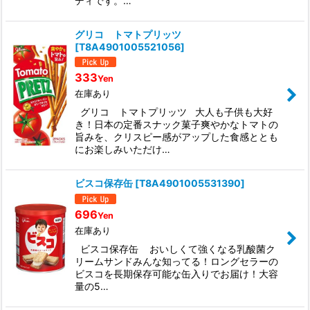
ディです。…
グリコ トマトプリッツ
[
T8A4901005521056
]
333
Yen
在庫あり
グリコ トマトプリッツ 大人も子供も大好
き！日本の定番スナック菓子爽やかなトマトの
旨みを、クリスピー感がアップした食感ととも
にお楽しみいただけ…
ビスコ保存缶
[
T8A4901005531390
]
696
Yen
在庫あり
ビスコ保存缶 おいしくて強くなる乳酸菌ク
リームサンドみんな知ってる！ロングセラーの
ビスコを長期保存可能な缶入りでお届け！大容
量の5…