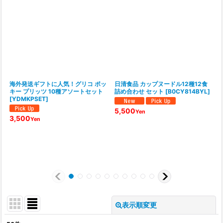
海外発送ギフトに人気！グリコ ポッ
日清食品 カップヌードル12種12食
キー プリッツ 10種アソートセット
詰め合わせ セット
[
B0CY814BYL
]
[
YDMKPSET
]
5,500
Yen
3,500
Yen
表示順変更
閉じる