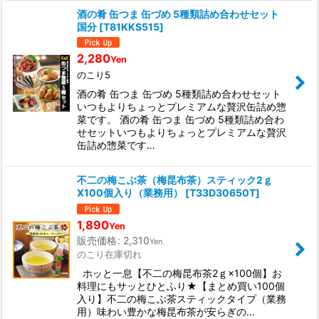
酒の肴 缶つま 缶づめ 5種類詰め合わせセット
国分
[
T81KKS515
]
2,280
Yen
のこり5
酒の肴 缶つま 缶づめ 5種類詰め合わせセット
いつもよりちょっとプレミアムな贅沢缶詰め惣
菜です。 酒の肴 缶つま 缶づめ 5種類詰め合わ
せセットいつもよりちょっとプレミアムな贅沢
缶詰め惣菜です…
不二の梅こぶ茶（梅昆布茶）スティック2ｇ
X100個入り（業務用）
[
T33D30650T
]
1,890
Yen
販売価格
:
2,310
Yen
のこり在庫切れ
ホッと一息【不二の梅昆布茶2ｇ×100個】お
料理にもサッとひとふり★【まとめ買い100個
入り】不二の梅こぶ茶スティックタイプ（業務
用）味わい豊かな梅昆布茶が安らぎの…