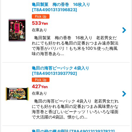
亀田製菓 梅の香巻 16枚入り
[
T8A4901313196823
]
533
Yen
在庫あり
亀田製菓 梅の香巻 16枚入り 老若男女だ
れにでも好かれる亀田の定番おつまみ遠赤製法
で海苔がパリパリ！もち米を100％使った梅風
味の海苔巻あら…
亀田の海苔ピーパック 4袋入り
[
T8A4901313937792
]
427
Yen
在庫あり
亀田の海苔ピーパック 4袋入り 老若男女だれ
にでも好かれる亀田の定番おつまみ風味豊かな
海苔巻と香ばしいピーナッツ！いろいろな場面
で大活躍の4袋詰。懐かしの…
亀田の柿の種 6袋詰
[
T8A4901313937822
]