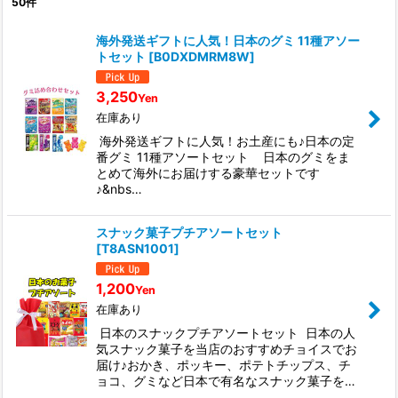
50
件
表示数
:
海外発送ギフトに人気！日本のグミ 11種アソー
トセット
[
B0DXDMRM8W
]
並び順
:
3,250
Yen
絞り込む
在庫あり
海外発送ギフトに人気！お土産にも♪日本の定
番グミ 11種アソートセット 日本のグミをま
とめて海外にお届けする豪華セットです
♪&nbs…
スナック菓子プチアソートセット
[
T8ASN1001
]
1,200
Yen
在庫あり
日本のスナックプチアソートセット 日本の人
気スナック菓子を当店のおすすめチョイスでお
届け♪おかき、ポッキー、ポテトチップス、チ
ョコ、グミなど日本で有名なスナック菓子を…