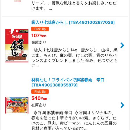
リーズ」。贅沢な風味と香りをお楽しみいただ
けます。 …
袋入り七味唐からし
[
T8A4901002877026
]
107
Yen
在庫あり
袋入り七味唐からし14g 唐からし、山椒、黒
ごま、ちんぴ、麻の実、けしの実、青のりをバ
ランスよくブレンドしました 辛み、色つやとも
に…
材料なし！フライパンで麻婆春雨 辛口
[
T8A4902388055879
]
540
Yen
在庫あり
永谷園 麻婆春雨 辛口 永谷園オリジナルの、
春雨を使った中華そうざいの素。きくらげ、た
けのこ、豚肉、赤ピーマン、にんじんの五目の
具材と春雨が入っているので…