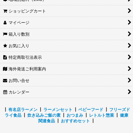
タイに送れる日本食品、日本のお菓子
ショッピングカート
台湾に送れる日本食品、日本のお菓子
マイページ
中国に送れる日本食品、日本のお菓子
箱入り数別
海外生活応援！おすすめ商品
お気に入り
オーストラリアに送れる日本食品、日本のお菓子
特定商取引法表示
アメリカ（米国）に送れる日本食品、日本のお菓子
海外発送ご利用案内
お問い合せ
日本の非常食・災害備蓄品特集
カレンダー
2026年 お正月特集！
2026年 新春福袋
┃
有名店ラーメン
┃
ラーメンセット
┃
ベビーフード
┃
フリーズド
ライ食品
┃
炊き込みご飯の素
┃
おつまみ
┃
レトルト惣菜
┃
健康
関連食品
┃
おすすめセット
┃