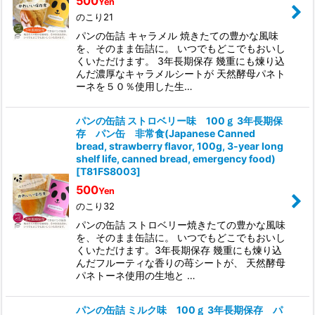
500
Yen
のこり21
パンの缶詰 キャラメル 焼きたての豊かな風味
を、そのまま缶詰に。 いつでもどこでもおいし
くいただけます。 3年長期保存 幾重にも煉り込
んだ濃厚なキャラメルシートが 天然酵母パネト
ーネを５０％使用した生…
パンの缶詰 ストロベリー味 100ｇ 3年長期保
存 パン缶 非常食(Japanese Canned
bread, strawberry flavor, 100g, 3-year long
shelf life, canned bread, emergency food)
[
T81FS8003
]
500
Yen
のこり32
パンの缶詰 ストロベリー焼きたての豊かな風味
を、そのまま缶詰に。 いつでもどこでもおいし
くいただけます。3年長期保存 幾重にも煉り込
んだフルーティな香りの苺シートが、 天然酵母
パネトーネ使用の生地と …
パンの缶詰 ミルク味 100ｇ 3年長期保存 パ