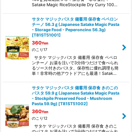
Satake Magic RiceStockpile Dry Curry 100…
サタケ マジックパスタ 備蓄用 保存食 ペペロン
チーノ 56.3ｇ(Japanese Satake Magic Pasta
- Storage Food - Peperoncino 56.3g)
[
T81ST51001
]
360
Yen
のこり17
サタケ マジックパスタ 備蓄用 保存食 ペペロ
ンチーノ お湯を注いで3分待つだけで食べられ
るソース付きのパスタ。保存性に優れ調理も簡
単！非常時の他アウトドアにも最適！Satak…
サタケ マジックパスタ 備蓄用 保存食 きのこの
パスタ 59.9ｇ(Japanese Satake Magic Pasta
- Stockpile Preserved Food - Mushroom
Pasta 59.9g)
[
T81ST51002
]
360
Yen
のこり12
サタケ マジックパスタ 備蓄用 保存食 きのこ
のパスタ お湯を注いで3分待つだけで食べられ