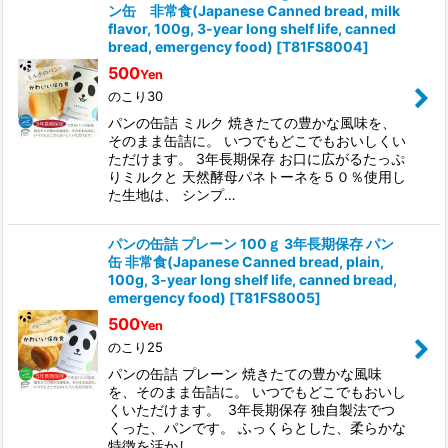
ン缶 非常食(Japanese Canned bread, milk
flavor, 100g, 3-year long shelf life, canned
bread, emergency food)
[
T81FS8004
]
500
Yen
のこり30
パンの缶詰 ミルク 焼きたての豊かな風味を、
そのまま缶詰に。 いつでもどこでもおいしくい
ただけます。 3年長期保存 お口に広がるたっぷ
りミルクと 天然酵母パネトーネを５０％使用し
た生地は、 シンプ…
パンの缶詰 プレーン 100ｇ 3年長期保存 パン
缶 非常食(Japanese Canned bread, plain,
100g, 3-year long shelf life, canned bread,
emergency food)
[
T81FS8005
]
500
Yen
のこり25
パンの缶詰 プレーン 焼きたての豊かな風味
を、そのまま缶詰に。 いつでもどこでもおいし
くいただけます。 3年長期保存 独自製法でつ
くった、パンです。 ふっくらとした、柔らかな
特徴を活かし…