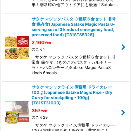
単！非常時の他アウトドアにも最適！Satake…
サタケ マジックパスタ ３種類６食セット 非常
食 保存食(Japanese Satake Magic Pasta 6-
serving set of 3 kinds of emergency food,
preserved food)
[
T81STS5326
]
2,160
Yen
のこり1
サタケ マジック パスタ３種類６食セット 非
常食 保存食 （きのこのパスタ・カルボナー
ラ・ぺペロンチーノ)Satake Magic Pasta3
kinds 6meals…
サタケ マジックライス 備蓄用 ドライカレー
100ｇ(Japanese Satake Magic Rice - Dry
Curry for stockpiling - 100g)
[
T81ST31003
]
357
Yen
のこり29
サタケ マジックライス備蓄用 ドライカレー
100ｇ賞味期限５年！保存食・非常食に！