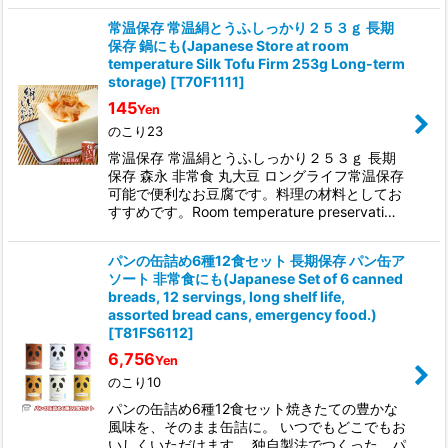
常温保存 常温絹とうふしっかり２５３ｇ 長期
保存 鍋にも(Japanese Store at room
temperature Silk Tofu Firm 253g Long-term
storage)
[
T70F1111
]
145
Yen
のこり23
常温保存 常温絹とうふしっかり２５３ｇ 長期
保存 森永 非常食 丸大豆 ロングライフ常温保存
可能で便利なお豆腐です。料理の材料としてお
すすめです。Room temperature preservati…
パンの缶詰め6種12食セット 長期保存 パン缶ア
ソート 非常食にも(Japanese Set of 6 canned
breads, 12 servings, long shelf life,
assorted bread cans, emergency food.)
[
T81FS6112
]
6,756
Yen
のこり10
パンの缶詰め6種12食セット焼きたての豊かな
風味を、そのまま缶詰に。 いつでもどこでもお
いしくいただけます。 独自製法でつくった、パ