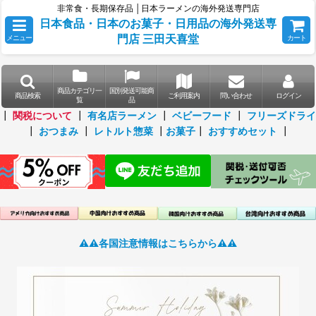
非常食・長期保存品 │日本ラーメンの海外発送専門店
日本食品・日本のお菓子・日用品の海外発送専
門店 三田天喜堂
メニュー
カート
商品カテゴリ一
国別発送可能商
商品検索
ご利用案内
問い合わせ
ログイン
覧
品
┃
関税について
┃
有名店ラーメン
┃
ベビーフード
┃
フリーズドライ
┃
おつまみ
┃
レトルト惣菜
┃
お菓子
┃
おすすめセット
┃
⚠️⚠️各国注意情報はこちらから⚠️⚠️