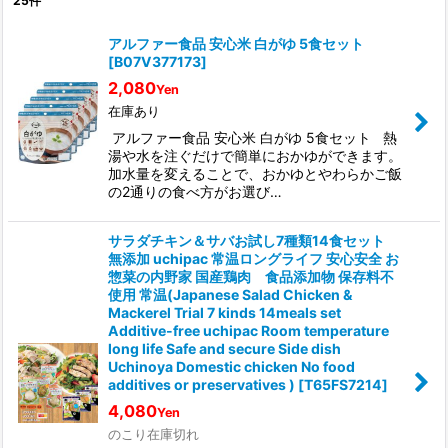
25
件
表示数
:
アルファー食品 安心米 白がゆ 5食セット
[
B07V377173
]
並び順
:
2,080
Yen
在庫あり
絞り込む
アルファー食品 安心米 白がゆ 5食セット 熱
湯や水を注ぐだけで簡単におかゆができます。
加水量を変えることで、おかゆとやわらかご飯
の2通りの食べ方がお選び…
サラダチキン＆サバお試し7種類14食セット
無添加 uchipac 常温ロングライフ 安心安全 お
惣菜の内野家 国産鶏肉 食品添加物 保存料不
使用 常温(Japanese Salad Chicken &
Mackerel Trial 7 kinds 14meals set
Additive-free uchipac Room temperature
long life Safe and secure Side dish
Uchinoya Domestic chicken No food
additives or preservatives )
[
T65FS7214
]
4,080
Yen
のこり在庫切れ