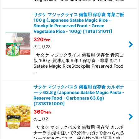
サタケ マジックライス 備蓄用 保存食 青菜ご飯
100ｇ(Japanese Satake Magic Rice -
Stockpile Preserved Food - Green
Vegetable Rice - 100g)
[
T81ST31011
]
320
Yen
のこり23
サタケ マジックライス 備蓄用 保存食 青菜ご
飯 100ｇ 賞味期限５年！保存食・非常食に！
Satake Magic RiceStockpile Preserved Food
…
サタケ マジックパスタ 備蓄用 保存食 カルボナ
ーラ 63.8ｇ(Japanese Satake Magic Pasta -
Reserve Food - Carbonara 63.8g)
[
T81ST51000
]
360
Yen
のこり2
サタケ マジックパスタ 備蓄用 保存食 カルボ
ナーラ お湯を注いで3分待つだけで食べられる
ソース付きのパスタ。保存性に優れ調理も簡