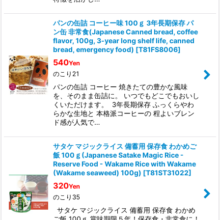
パンの缶詰 コーヒー味 100ｇ 3年長期保存 パ
ン缶 非常食(Japanese Canned bread, coffee
flavor, 100g, 3-year long shelf life, canned
bread, emergency food)
[
T81FS8006
]
540
Yen
のこり21
パンの缶詰 コーヒー 焼きたての豊かな風味
を、そのまま缶詰に。 いつでもどこでもおいし
くいただけます。 3年長期保存 ふっくらやわ
らかな生地と 本格派コーヒーの 程よいブレン
ド感が人気で…
サタケ マジックライス 備蓄用 保存食 わかめご
飯 100ｇ(Japanese Satake Magic Rice -
Reserve Food - Wakame Rice with Wakame
(Wakame seaweed) 100g)
[
T81ST31022
]
320
Yen
のこり35
サタケ マジックライス 備蓄用 保存食 わかめ
ご飯 100ｇ 賞味期限５年！保存食・非常食に！