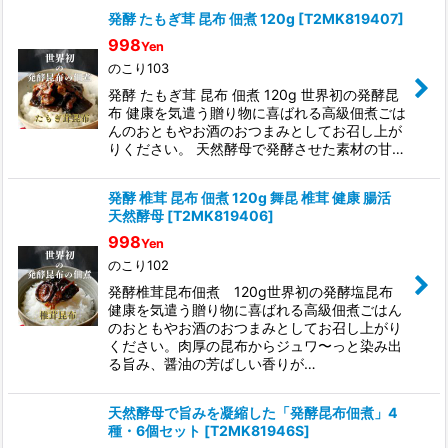
発酵 たもぎ茸 昆布 佃煮 120g
[
T2MK819407
]
998
Yen
のこり103
発酵 たもぎ茸 昆布 佃煮 120g 世界初の発酵昆
布 健康を気遣う贈り物に喜ばれる高級佃煮ごは
んのおともやお酒のおつまみとしてお召し上が
りください。 天然酵母で発酵させた素材の甘…
発酵 椎茸 昆布 佃煮 120g 舞昆 椎茸 健康 腸活
天然酵母
[
T2MK819406
]
998
Yen
のこり102
発酵椎茸昆布佃煮 120g世界初の発酵塩昆布
健康を気遣う贈り物に喜ばれる高級佃煮ごはん
のおともやお酒のおつまみとしてお召し上がり
ください。肉厚の昆布からジュワ〜っと染み出
る旨み、醤油の芳ばしい香りが…
天然酵母で旨みを凝縮した「発酵昆布佃煮」4
種・6個セット
[
T2MK81946S
]