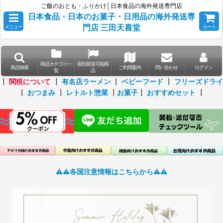
ご飯のおとも・ふりかけ│日本食品の海外発送専門店
日本食品・日本のお菓子・日用品の海外発送専
門店 三田天喜堂
メニュー
カート
商品カテゴリ一
国別発送可能商
商品検索
ご利用案内
問い合わせ
ログイン
覧
品
┃
関税について
┃
有名店ラーメン
┃
ベビーフード
┃
フリーズドライ
┃
おつまみ
┃
レトルト惣菜
┃
お菓子
┃
おすすめセット
┃
⚠️⚠️各国注意情報はこちらから⚠️⚠️