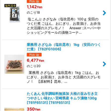
1,142
Yen
のこり18
塩こんぶ さざなみ（塩吹昆布）100ｇ 安田の
つくだ煮 ごはん、おにぎり、お茶漬け、お弁当
と大活躍のスグレモノ！ Answer :スーパーや
ショッピングモールの漬物コーナ…
業務用 さざなみ（塩吹昆布） 1kg （安田のつく
だ煮）
[
T62FG1006
]
6,477
Yen
のこり20
業務用 さざなみ（塩吹昆布）1kg ごはん、お
にぎり、お茶漬け、お弁当と 大活躍のスグレモ
ノ！ 【原材料】昆布、…
たくあん 化学調味料無添加 大根の旨み引き立
つやさしい味わい 宮崎県産 キムラ漬物 130g
[T61F65131]
[
T61F65131
]
350
Yen