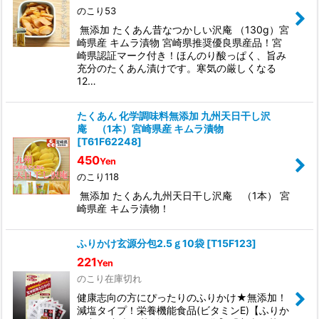
のこり53
無添加 たくあん昔なつかしい沢庵 （130g）宮
崎県産 キムラ漬物 宮崎県推奨優良県産品！宮
崎県認証マーク付き！ほんのり酸っぱく、旨み
充分のたくあん漬けです。寒気の厳しくなる
12…
たくあん 化学調味料無添加 九州天日干し沢
庵 （1本）宮崎県産 キムラ漬物
[
T61F62248
]
450
Yen
のこり118
無添加 たくあん九州天日干し沢庵 （1本） 宮
崎県産 キムラ漬物！
ふりかけ玄源分包2.5ｇ10袋
[
T15F123
]
221
Yen
のこり在庫切れ
健康志向の方にぴったりのふりかけ★無添加！
減塩タイプ！栄養機能食品(ビタミンE)【ふりか