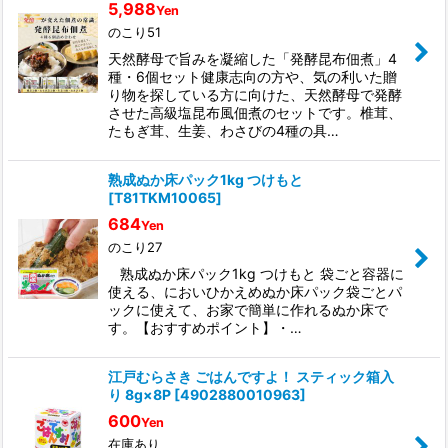
5,988
Yen
のこり51
天然酵母で旨みを凝縮した「発酵昆布佃煮」4
種・6個セット健康志向の方や、気の利いた贈
り物を探している方に向けた、天然酵母で発酵
させた高級塩昆布風佃煮のセットです。椎茸、
たもぎ茸、生姜、わさびの4種の具…
熟成ぬか床パック1kg つけもと
[
T81TKM10065
]
684
Yen
のこり27
熟成ぬか床パック1kg つけもと 袋ごと容器に
使える、においひかえめぬか床パック袋ごとパ
ックに使えて、お家で簡単に作れるぬか床で
す。【おすすめポイント】・…
江戸むらさき ごはんですよ！ スティック箱入
り 8g×8P
[
4902880010963
]
600
Yen
在庫あり