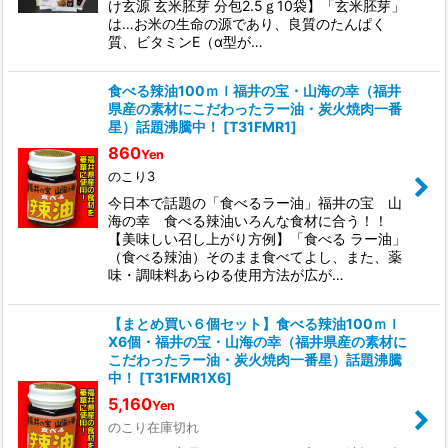
け玄源 玄米胚芽 分包2.5ｇ10袋】「玄米胚芽」
は…お米の生命の源であり、良質のたんぱく
質、ビタミンE（α型が…
食べる辣油100ｍｌ福井の宝・山海の幸（福井
県産の素材にこだわったラー油・炭火焼肉一番
星）話題沸騰中！
[
T31FMR1
]
860
Yen
のこり3
今日本で話題の「食べるラー油」福井の宝 山
海の幸 食べる辣油いろんな食材に合う！！
【美味しい召し上がり方例】「食べる ラー油」
（食べる辣油）そのまま食べてよし、また、薬
味・調味料あらゆる使用方法が広が…
【まとめ買い６個セット】食べる辣油100ｍｌ
X6個・福井の宝・山海の幸（福井県産の素材に
こだわったラー油・炭火焼肉一番星）話題沸騰
中！
[
T31FMR1X6
]
5,160
Yen
のこり在庫切れ