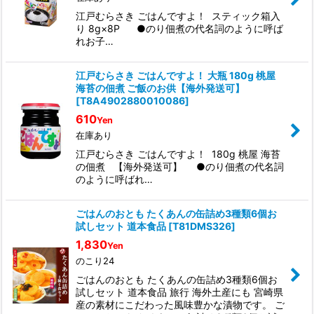
江戸むらさき ごはんですよ！ スティック箱入
り 8g×8P ●のり佃煮の代名詞のように呼ば
れお子…
江戸むらさき ごはんですよ！ 大瓶 180g 桃屋
海苔の佃煮 ご飯のお供【海外発送可】
[
T8A4902880010086
]
610
Yen
在庫あり
江戸むらさき ごはんですよ！ 180g 桃屋 海苔
の佃煮 【海外発送可】 ●のり佃煮の代名詞
のように呼ばれ…
ごはんのおとも たくあんの缶詰め3種類6個お
試しセット 道本食品
[
T81DMS326
]
1,830
Yen
のこり24
ごはんのおとも たくあんの缶詰め3種類6個お
試しセット 道本食品 旅行 海外土産にも 宮崎県
産の素材にこだわった風味豊かな漬物です。 ご