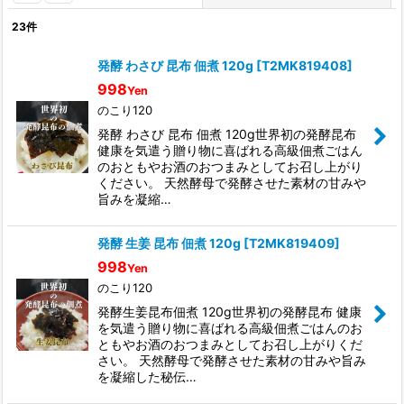
23
件
表示数
:
発酵 わさび 昆布 佃煮 120g
[
T2MK819408
]
998
Yen
並び順
:
のこり120
発酵 わさび 昆布 佃煮 120g世界初の発酵昆布
絞り込む
健康を気遣う贈り物に喜ばれる高級佃煮ごはん
のおともやお酒のおつまみとしてお召し上がり
ください。 天然酵母で発酵させた素材の甘みや
旨みを凝縮…
発酵 生姜 昆布 佃煮 120g
[
T2MK819409
]
998
Yen
のこり120
発酵生姜昆布佃煮 120g世界初の発酵昆布 健康
を気遣う贈り物に喜ばれる高級佃煮ごはんのお
ともやお酒のおつまみとしてお召し上がりくだ
さい。 天然酵母で発酵させた素材の甘みや旨み
を凝縮した秘伝…