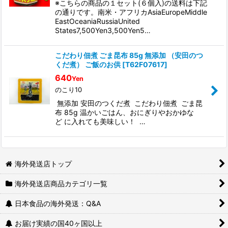
※こちらの商品の１セット(６個入)の送料は下記
の通りです。南米・アフリカAsiaEuropeMiddle
EastOceaniaRussiaUnited
States7,500Yen3,500Yen5…
こだわり佃煮 ごま昆布 85g 無添加 （安田のつ
くだ煮） ご飯のお供
[
T62F07617
]
640
Yen
のこり10
無添加 安田のつくだ煮 こだわり佃煮 ごま昆
布 85g 温かいごはん、おにぎりやおかゆな
ど に入れても美味しい！ …
海外発送店トップ
海外発送店商品カテゴリ一覧
日本食品の海外発送：Q&A
お届け実績の国40ヶ国以上