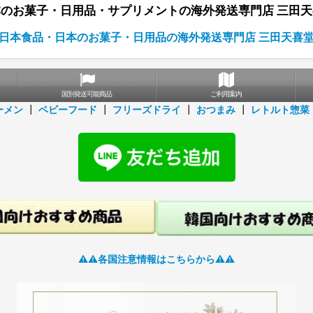
のお菓子・日用品・サプリメントの海外発送専門店 三田
日本食品・日本のお菓子・日用品の海外発送専門店 三田天喜
国別発送可能商品
ご利用案内
ーメン
┃
ベビーフード
┃
フリーズドライ
┃
おつまみ
┃
レトルト惣菜
⚠️⚠️各国注意情報はこちらから⚠️⚠️