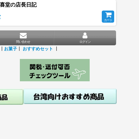
天喜堂の店長日記
堂
カート
問い合わせ
ログイン
┃
お菓子
┃
おすすめセット
┃