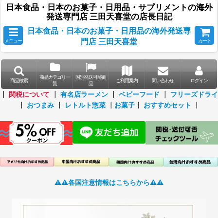
日本食品・日本のお菓子・日用品・サプリメントの海外
発送専門店 三田天喜堂の店長日記
日本食品・日本のお菓子・日用品の海外発送専
門店 三田天喜堂
メニュー
カート
商品カテゴリ一
国別発送可能商
商品検索
ご利用案内
問い合わせ
ログイン
覧
品
┃
関税について
┃
有名店ラーメン
┃
ベビーフード
┃
フリーズドライ
┃
おつまみ
┃
レトルト惣菜
┃
お菓子
┃
おすすめセット
┃
⚠️⚠️各国注意情報はこちらから⚠️⚠️