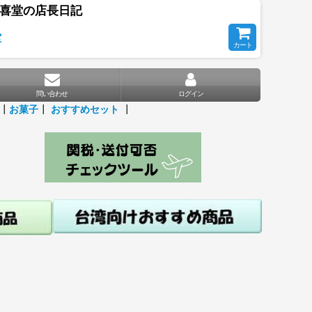
天喜堂の店長日記
堂
カート
問い合わせ
ログイン
┃
お菓子
┃
おすすめセット
┃