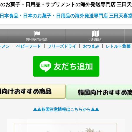
のお菓子・日用品・サプリメントの海外発送専門店 三田
日本食品・日本のお菓子・日用品の海外発送専門店 三田天喜
国別発送可能商品
ご利用案内
ーメン
┃
ベビーフード
┃
フリーズドライ
┃
おつまみ
┃
レトルト惣菜
⚠️⚠️各国注意情報はこちらから⚠️⚠️