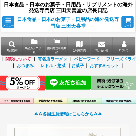
日本食品・日本のお菓子・日用品・サプリメントの海外
発送専門店 三田天喜堂の店長日記
日本食品・日本のお菓子・日用品の海外発送専
門店 三田天喜堂
メニュー
カート
商品カテゴリ一
国別発送可能商
商品検索
ご利用案内
問い合わせ
ログイン
覧
品
┃
関税について
┃
有名店ラーメン
┃
ベビーフード
┃
フリーズドライ
┃
おつまみ
┃
レトルト惣菜
┃
お菓子
┃
おすすめセット
┃
⚠️⚠️各国注意情報はこちらから⚠️⚠️