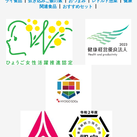
ライ食品
┃
炊き込みご飯の素
┃
おつまみ
┃
レトルト惣菜
┃
健康
関連食品
┃
おすすめセット
┃