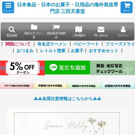
日本食品・日本のお菓子・日用品の海外発送専
門店 三田天喜堂
メニュー
カート
商品カテゴリ一
国別発送可能商
商品検索
ご利用案内
問い合わせ
ログイン
覧
品
┃
関税について
┃
有名店ラーメン
┃
ベビーフード
┃
フリーズドライ
┃
おつまみ
┃
レトルト惣菜
┃
お菓子
┃
おすすめセット
┃
⚠️⚠️各国注意情報はこちらから⚠️⚠️