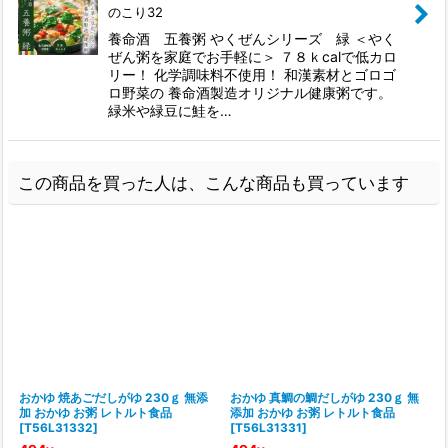
のこり32
養命酒 五養粥 やくぜんシリーズ 緑 ＜やく
ぜん粥を家庭でお手軽に＞ ７８ｋcalで低カロ
リー！ 化学調味料不使用！ 和漢素材とゴロゴ
ロ野菜の 養命酒製造オリジナル健康粥です。
緑米や緑豆に鮭を…
この商品を買った人は、こんな商品も買っています
おかゆ 焼あごだしがゆ 230ｇ 無添
おかゆ 真鯛の鯛だしがゆ 230ｇ 無
加 おかゆ お粥 レトルト食品
添加 おかゆ お粥 レトルト食品
[
T56L31332
]
[
T56L31331
]
[