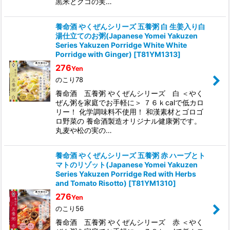
黒米とクコの実…
養命酒 やくぜんシリーズ 五養粥 白 生姜入り白
湯仕立てのお粥(Japanese Yomei Yakuzen
Series Yakuzen Porridge White White
Porridge with Ginger)
[
T81YM1313
]
276
Yen
のこり78
養命酒 五養粥 やくぜんシリーズ 白 ＜やく
ぜん粥を家庭でお手軽に＞ ７６ｋcalで低カロ
リー！ 化学調味料不使用！ 和漢素材とゴロゴ
ロ野菜の 養命酒製造オリジナル健康粥です。
丸麦や松の実の…
養命酒 やくぜんシリーズ 五養粥 赤 ハーブとト
マトのリゾット(Japanese Yomei Yakuzen
Series Yakuzen Porridge Red with Herbs
and Tomato Risotto)
[
T81YM1310
]
276
Yen
のこり56
養命酒 五養粥 やくぜんシリーズ 赤 ＜やく