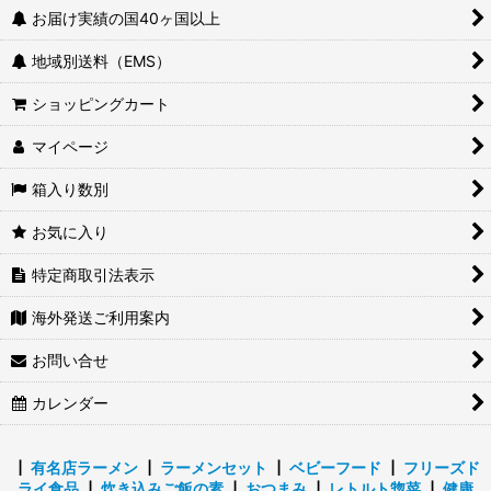
お届け実績の国40ヶ国以上
地域別送料（EMS）
ショッピングカート
マイページ
箱入り数別
お気に入り
特定商取引法表示
海外発送ご利用案内
お問い合せ
カレンダー
┃
有名店ラーメン
┃
ラーメンセット
┃
ベビーフード
┃
フリーズド
ライ食品
┃
炊き込みご飯の素
┃
おつまみ
┃
レトルト惣菜
┃
健康