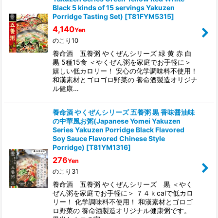
Black 5 kinds of 15 servings Yakuzen
Porridge Tasting Set)
[
T81FYM5315
]
4,140
Yen
のこり10
養命酒 五養粥 やくぜんシリーズ 緑 黄 赤 白
黒 5種15食 ＜やくぜん粥を家庭でお手軽に＞
嬉しい低カロリー！ 安心の化学調味料不使用！
和漢素材とゴロゴロ野菜の 養命酒製造オリジナ
ル健康…
養命酒 やくぜんシリーズ 五養粥 黒 香味醤油味
の中華風お粥(Japanese Yomei Yakuzen
Series Yakuzen Porridge Black Flavored
Soy Sauce Flavored Chinese Style
Porridge)
[
T81YM1316
]
276
Yen
のこり31
養命酒 五養粥 やくぜんシリーズ 黒 ＜やく
ぜん粥を家庭でお手軽に＞ ７４ｋcalで低カロ
リー！ 化学調味料不使用！ 和漢素材とゴロゴ
ロ野菜の 養命酒製造オリジナル健康粥です。