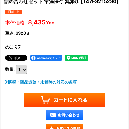
詰め合わせセット 常温保存 無添加
[
T47FS215230
]
8,435
本体価格
:
Yen
重み
:
6920ｇ
のこり7
Facebookでシェア
数量
:
関税・商品追跡・未着時の対応の条項