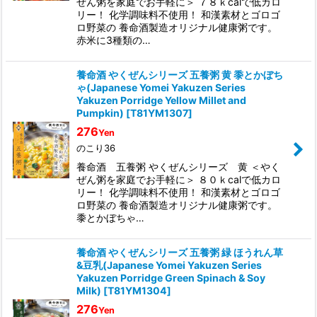
ぜん粥を家庭でお手軽に＞ ７８ｋcalで低カロ
リー！ 化学調味料不使用！ 和漢素材とゴロゴ
ロ野菜の 養命酒製造オリジナル健康粥です。
赤米に3種類の…
養命酒 やくぜんシリーズ 五養粥 黄 黍とかぼち
ゃ(Japanese Yomei Yakuzen Series
Yakuzen Porridge Yellow Millet and
Pumpkin)
[
T81YM1307
]
276
Yen
のこり36
養命酒 五養粥 やくぜんシリーズ 黄 ＜やく
ぜん粥を家庭でお手軽に＞ ８０ｋcalで低カロ
リー！ 化学調味料不使用！ 和漢素材とゴロゴ
ロ野菜の 養命酒製造オリジナル健康粥です。
黍とかぼちゃ…
養命酒 やくぜんシリーズ 五養粥 緑 ほうれん草
&豆乳(Japanese Yomei Yakuzen Series
Yakuzen Porridge Green Spinach & Soy
Milk)
[
T81YM1304
]
276
Yen