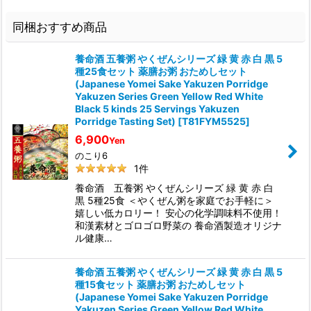
同梱おすすめ商品
養命酒 五養粥 やくぜんシリーズ 緑 黄 赤 白 黒 5
種25食セット 薬膳お粥 おためしセット
(Japanese Yomei Sake Yakuzen Porridge
Yakuzen Series Green Yellow Red White
Black 5 kinds 25 Servings Yakuzen
Porridge Tasting Set)
[
T81FYM5525
]
6,900
Yen
のこり6
1
件
養命酒 五養粥 やくぜんシリーズ 緑 黄 赤 白
黒 5種25食 ＜やくぜん粥を家庭でお手軽に＞
嬉しい低カロリー！ 安心の化学調味料不使用！
和漢素材とゴロゴロ野菜の 養命酒製造オリジナ
ル健康…
養命酒 五養粥 やくぜんシリーズ 緑 黄 赤 白 黒 5
種15食セット 薬膳お粥 おためしセット
(Japanese Yomei Sake Yakuzen Porridge
Yakuzen Series Green Yellow Red White