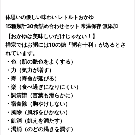
体思いの優しい味わい レトルトおかゆ
15種類計30食詰め合わせセット 常温保存 無添加
【おかゆは美味しいだけじゃない！】
禅宗ではお粥には10の徳「粥有十利」があるとさ
れています。
・色（肌の艶色をよくする）
・力（気力が増す）
・寿（寿命が延びる）
・楽（食べ過ぎになりにくい）
・詞清辯（言葉も滑らかに）
・宿食除（胸やけしない）
・風除（風邪をひかない）
・飢消（飢えを満たす）
・渇消（のどの渇きを潤す）