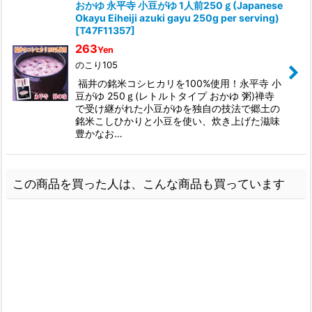
おかゆ 永平寺 小豆がゆ 1人前250ｇ(Japanese
Okayu Eiheiji azuki gayu 250g per serving)
[
T47F11357
]
263
Yen
のこり105
福井の銘米コシヒカリを100%使用！永平寺 小
豆がゆ 250ｇ(レトルトタイプ おかゆ 粥)禅寺
で受け継がれた小豆がゆを独自の技法で郷土の
銘米こしひかりと小豆を使い、炊き上げた滋味
豊かなお…
この商品を買った人は、こんな商品も買っています