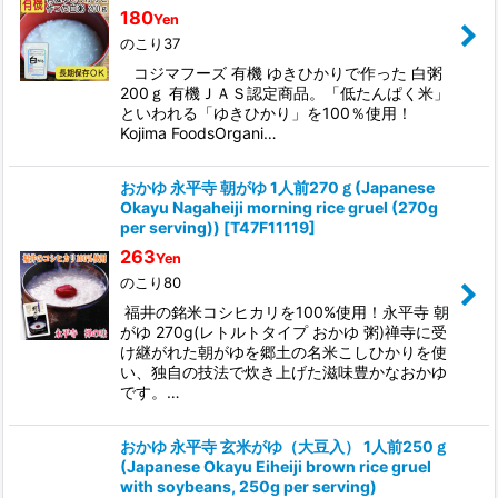
180
Yen
のこり37
コジマフーズ 有機 ゆきひかりで作った 白粥
200ｇ 有機ＪＡＳ認定商品。「低たんぱく米」
といわれる「ゆきひかり」を100％使用！
Kojima FoodsOrgani…
おかゆ 永平寺 朝がゆ 1人前270ｇ(Japanese
Okayu Nagaheiji morning rice gruel (270g
per serving))
[
T47F11119
]
263
Yen
のこり80
福井の銘米コシヒカリを100%使用！永平寺 朝
がゆ 270g(レトルトタイプ おかゆ 粥)禅寺に受
け継がれた朝がゆを郷土の名米こしひかりを使
い、独自の技法で炊き上げた滋味豊かなおかゆ
です。…
おかゆ 永平寺 玄米がゆ（大豆入） 1人前250ｇ
(Japanese Okayu Eiheiji brown rice gruel
with soybeans, 250g per serving)