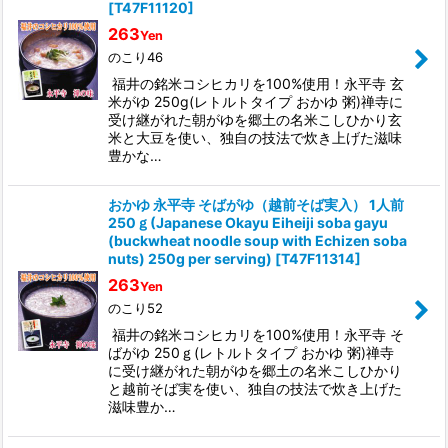
[
T47F11120
]
263
Yen
のこり46
福井の銘米コシヒカリを100%使用！永平寺 玄
米がゆ 250g(レトルトタイプ おかゆ 粥)禅寺に
受け継がれた朝がゆを郷土の名米こしひかり玄
米と大豆を使い、独自の技法で炊き上げた滋味
豊かな…
おかゆ 永平寺 そばがゆ（越前そば実入） 1人前
250ｇ(Japanese Okayu Eiheiji soba gayu
(buckwheat noodle soup with Echizen soba
nuts) 250g per serving)
[
T47F11314
]
263
Yen
のこり52
福井の銘米コシヒカリを100%使用！永平寺 そ
ばがゆ 250ｇ(レトルトタイプ おかゆ 粥)禅寺
に受け継がれた朝がゆを郷土の名米こしひかり
と越前そば実を使い、独自の技法で炊き上げた
滋味豊か…