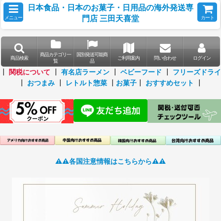
日本食品・日本のお菓子・日用品の海外発送専
門店 三田天喜堂
メニュー
カート
商品カテゴリ一
国別発送可能商
商品検索
ご利用案内
問い合わせ
ログイン
覧
品
┃
関税について
┃
有名店ラーメン
┃
ベビーフード
┃
フリーズドライ
┃
おつまみ
┃
レトルト惣菜
┃
お菓子
┃
おすすめセット
┃
⚠️⚠️各国注意情報はこちらから⚠️⚠️