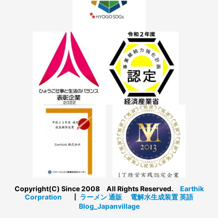
Copyright(C) Since 2008 All Rights Reserved.
Earthik
Corpration
┃
ラーメン 通販
電解水生成装置
英語
Blog_Japanvillage