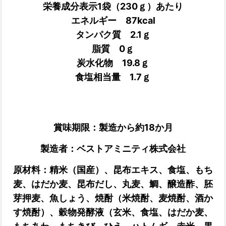
栄養成分表示1袋（230ｇ）あたり
エネルギー 87kcal
タンパク質 2.1ｇ
脂質 0ｇ
炭水化物 19.8ｇ
食塩相当量 1.7ｇ
賞味期限：製造から約18か月
製造者：ベストアミニティ株式会社
原材料：
精米（国産）、昆布エキス、食塩、もち
麦、はだか麦、昆布だし、丸麦、鯛、醸造酢、胚
芽押麦、魚しょう、焼酎（米焼酎、麦焼酎、酒か
す焼酎）、穀物発酵液（玄米、食塩、はだか麦、