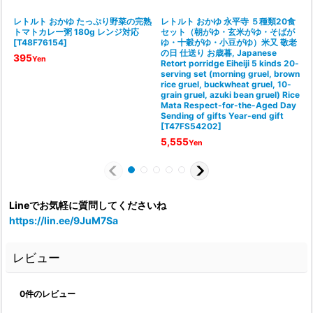
レトルト おかゆ たっぷり野菜の完熟
レトルト おかゆ 永平寺 ５種類20食
トマトカレー粥 180g レンジ対応
セット（朝がゆ・玄米がゆ・そばが
[
T48F76154
]
ゆ・十穀がゆ・小豆がゆ）米又 敬老
の日 仕送り お歳暮, Japanese
395
Yen
Retort porridge Eiheiji 5 kinds 20-
serving set (morning gruel, brown
rice gruel, buckwheat gruel, 10-
grain gruel, azuki bean gruel) Rice
Mata Respect-for-the-Aged Day
Sending of gifts Year-end gift
[
T47FS54202
]
5,555
Yen
Lineでお気軽に質問してくださいね
https://lin.ee/9JuM7Sa
レビュー
0
件のレビュー