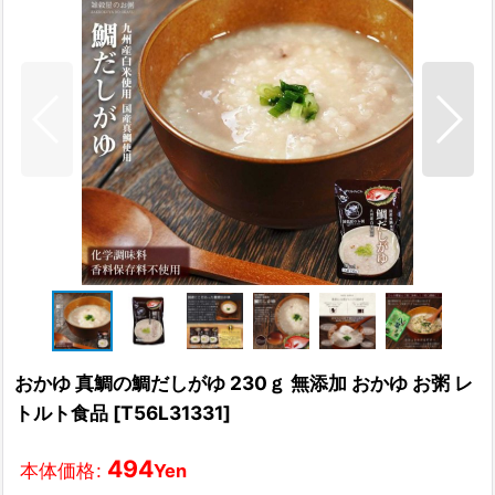
おかゆ 真鯛の鯛だしがゆ 230ｇ 無添加 おかゆ お粥 レ
トルト食品
[
T56L31331
]
494
本体価格
:
Yen