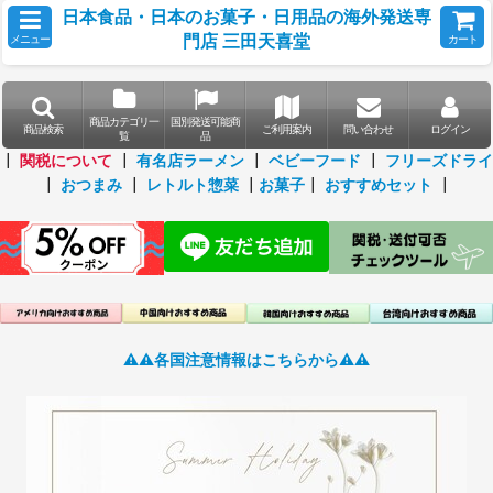
日本食品・日本のお菓子・日用品の海外発送専
門店 三田天喜堂
メニュー
カート
商品カテゴリ一
国別発送可能商
商品検索
ご利用案内
問い合わせ
ログイン
覧
品
┃
関税について
┃
有名店ラーメン
┃
ベビーフード
┃
フリーズドライ
┃
おつまみ
┃
レトルト惣菜
┃
お菓子
┃
おすすめセット
┃
⚠️⚠️各国注意情報はこちらから⚠️⚠️