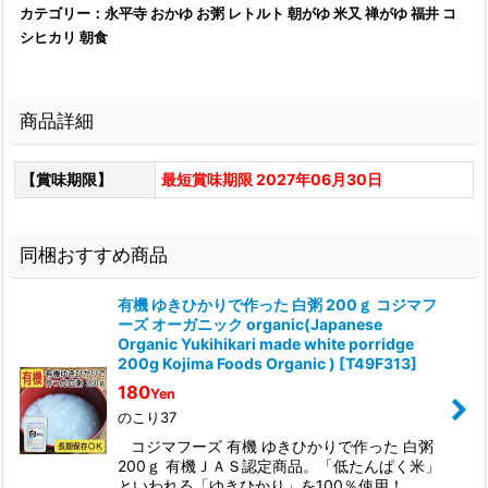
カテゴリー：永平寺 おかゆ お粥 レトルト 朝がゆ 米又 禅がゆ 福井 コ
シヒカリ 朝食
商品詳細
【賞味期限】
最短賞味期限 2027年06月30日
同梱おすすめ商品
有機 ゆきひかりで作った 白粥 200ｇ コジマフ
ーズ オーガニック organic(Japanese
Organic Yukihikari made white porridge
200g Kojima Foods Organic )
[
T49F313
]
180
Yen
のこり37
コジマフーズ 有機 ゆきひかりで作った 白粥
200ｇ 有機ＪＡＳ認定商品。「低たんぱく米」
といわれる「ゆきひかり」を100％使用！