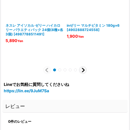
ネスレ アイソカル ゼリー ハイカロ
inゼリー マルチビタミン 180g×6
リー バラエティパック 24個(8種×各
[
4902888724558
]
3個)
[
4987788511491
]
1,900
Yen
5,890
Yen
Lineでお気軽に質問してくださいね
https://lin.ee/9JuM7Sa
レビュー
0
件のレビュー