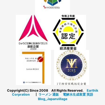
Copyright(C) Since 2008 All Rights Reserved.
Earthik
Corpration
┃
ラーメン 通販
電解水生成装置
英語
Blog_Japanvillage