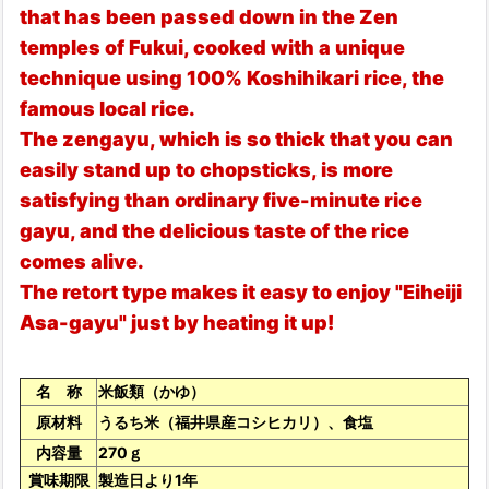
that has been passed down in the Zen
temples of Fukui, cooked with a unique
technique using 100% Koshihikari rice, the
famous local rice.
The zengayu, which is so thick that you can
easily stand up to chopsticks, is more
satisfying than ordinary five-minute rice
gayu, and the delicious taste of the rice
comes alive.
The retort type makes it easy to enjoy "Eiheiji
Asa-gayu" just by heating it up!
名 称
米飯類（かゆ）
原材料
うるち米（福井県産コシヒカリ）、食塩
内容量
270ｇ
賞味期限
製造日より1年