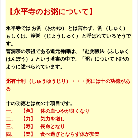
【永平寺のお粥について】
永平寺では お粥 （おかゆ） とは言わず、粥 （しゅく）
もしくは、浄粥 （じょうしゅく） と呼ばれているそうで
す。
曹洞宗の宗祖である道元禅師は、『赴粥飯法（ふしゅく
はんぽう）』という著書の中で、「粥」について下記の
ように述べられています。
粥有十利 （しゅうゆうじり）・・・粥には十の功徳があ
る
十の功徳とは次の十項目です。
一、 【色】 体の血つやが良くなり
二、 【力】 気力を増し
三、 【寿】 長命となり
四、 【楽】 食べ過ぎとならず体が安楽