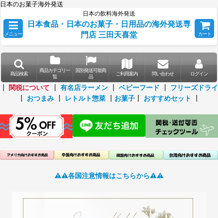
日本のお菓子海外発送
日本の飲料海外発送
日本食品・日本のお菓子・日用品の海外発送専
門店 三田天喜堂
メニュー
カート
商品カテゴリ一
国別発送可能商
商品検索
ご利用案内
問い合わせ
ログイン
覧
品
┃
関税について
┃
有名店ラーメン
┃
ベビーフード
┃
フリーズドライ
┃
おつまみ
┃
レトルト惣菜
┃
お菓子
┃
おすすめセット
┃
⚠️⚠️各国注意情報はこちらから⚠️⚠️