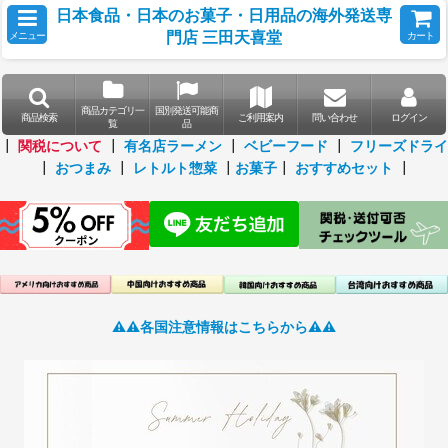
日本食品・日本のお菓子・日用品の海外発送専
門店 三田天喜堂
メニュー
カート
商品カテゴリ一
国別発送可能商
商品検索
ご利用案内
問い合わせ
ログイン
覧
品
┃
関税について
┃
有名店ラーメン
┃
ベビーフード
┃
フリーズドライ
┃
おつまみ
┃
レトルト惣菜
┃
お菓子
┃
おすすめセット
┃
⚠️⚠️各国注意情報はこちらから⚠️⚠️