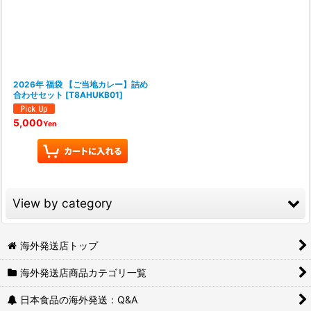
2026年 福袋 【ご当地カレー】詰め
合わせセット
[
T8AHUKB01
]
5,000
Yen
View by category
レトルト食品 (全商品)
海外発送店トップ
海外発送店商品カテゴリ一覧
レトルトおかゆ・粥
日本食品の海外発送：Q&A
レトルト惣菜・おかず