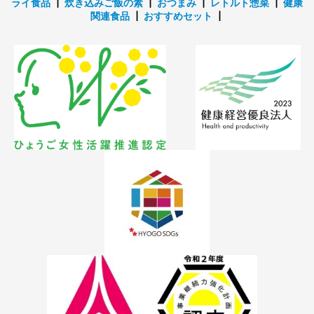
ライ食品
┃
炊き込みご飯の素
┃
おつまみ
┃
レトルト惣菜
┃
健康
関連食品
┃
おすすめセット
┃