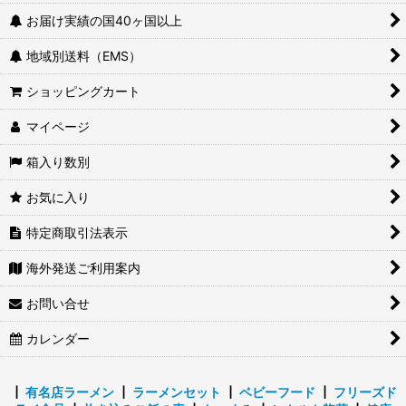
お届け実績の国40ヶ国以上
炊き込みごはん・混ぜごはんの素
地域別送料（EMS）
レトルトカレー
ショッピングカート
レトルトパスタソース
マイページ
レトルト介護食
箱入り数別
甘味
お気に入り
特定商取引法表示
海外発送ご利用案内
お問い合せ
カレンダー
┃
有名店ラーメン
┃
ラーメンセット
┃
ベビーフード
┃
フリーズド