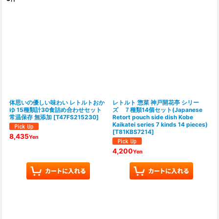
サブカテゴリ
:
表示数
:
並び順
:
絞り込む
体思いの優しい味わい レトルトおか
レトルト 惣菜 神戸開花亭 シリー
ゆ 15種類計30食詰め合わせセット
ズ ７種類14個セット(Japanese
常温保存 無添加
[
T47FS215230
]
Retort pouch side dish Kobe
Kaikatei series 7 kinds 14 pieces)
[
T81KBS7214
]
8,435
Yen
4,200
Yen