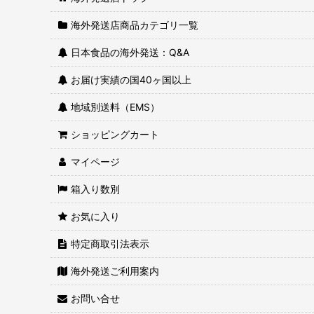
海外発送店商品カテゴリ一覧
レトルトおかゆ・粥
日本食品の海外発送：Q&A
レトルト惣菜・おかず
お届け実績の国40ヶ国以上
炊き込みごはん・混ぜごはんの素
地域別送料（EMS）
レトルトカレー
ショッピングカート
レトルトパスタソース
マイページ
レトルト介護食
箱入り数別
甘味
お気に入り
特定商取引法表示
海外発送ご利用案内
お問い合せ