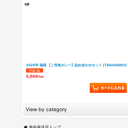
1
件
表示数
:
並び順
:
2026年 福袋 【ご当地カレー】詰め合わせセット
[
T8AHUKB01
]
5,000
Yen
View by category
レトルト食品 (全商品)
海外発送店トップ