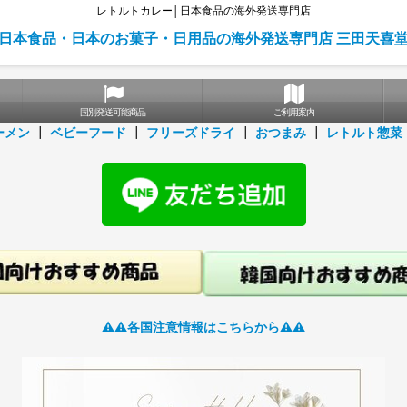
レトルトカレー│日本食品の海外発送専門店
日本食品・日本のお菓子・日用品の海外発送専門店 三田天喜
国別発送可能商品
ご利用案内
ーメン
┃
ベビーフード
┃
フリーズドライ
┃
おつまみ
┃
レトルト惣菜
⚠️⚠️各国注意情報はこちらから⚠️⚠️