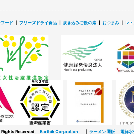
ーフード
┃
フリーズドライ食品
┃
炊き込みご飯の素
┃
おつまみ
┃
レト
l Rights Reserved.
Earthik Corpration
┃
ラーメン 通販
電解水