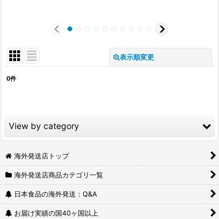
表示順変更
閉じる
0
件
表示数
:
並び順
:
View by category
絞り込む
ご当地ラーメン (全商品)
海外発送店トップ
海外発送店商品カテゴリ一覧
味噌ラーメン
日本食品の海外発送：Q&A
醤油ラーメン
お届け実績の国40ヶ国以上
豚骨ラーメン