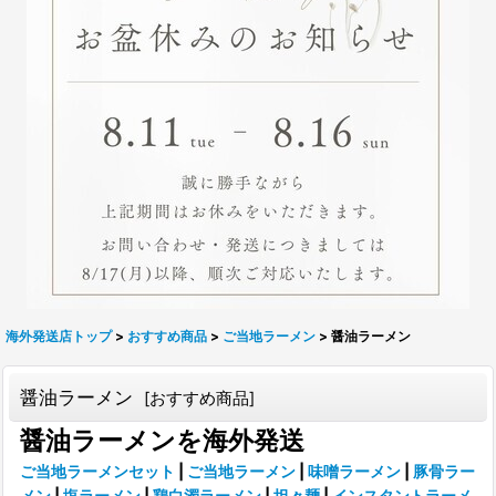
海外発送店トップ
>
おすすめ商品
>
ご当地ラーメン
>
醤油ラーメン
醤油ラーメン
[
おすすめ商品
]
醤油ラーメンを海外発送
ご当地ラーメンセット
|
ご当地ラーメン
|
味噌ラーメン
|
豚骨ラー
メン
|
塩ラーメン
|
鶏白濁ラーメン
|
坦々麺
|
インスタントラーメ