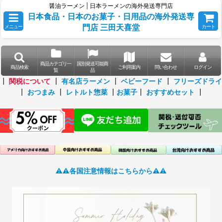
醤油ラーメン | 日本ラーメンの海外発送専門店
日本食品・日本のお菓子・日用品の海外発送専
門店 三田天喜堂
メニュー
カート
商品カテゴリ一
国別発送可能商
商品検索
ご利用案内
問い合わせ
ログイン
覧
品
┃
関税について
┃
有名店ラーメン
┃
ベビーフード
┃
フリーズドライ
┃
おつまみ
┃
レトルト惣菜
┃
お菓子
┃
おすすめセット
┃
⚠️⚠️各国注意情報はこちらから⚠️⚠️