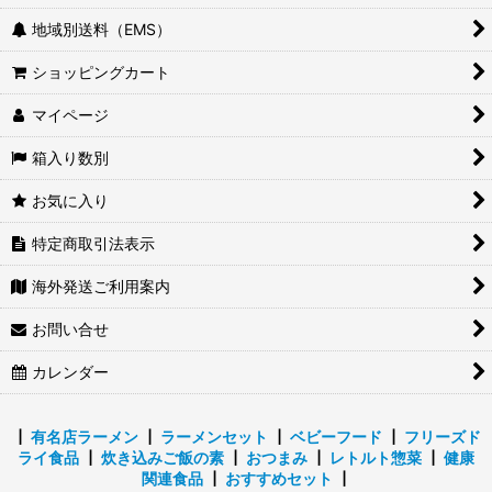
地域別送料（EMS）
豚骨醤油ラーメン
ショッピングカート
塩ラーメン
マイページ
鶏白濁ラーメン
箱入り数別
坦々麺・つけ麺
お気に入り
ご当地インスタントラーメン・カップ麺
特定商取引法表示
アニマルフリー
海外発送ご利用案内
お問い合せ
カレンダー
┃
有名店ラーメン
┃
ラーメンセット
┃
ベビーフード
┃
フリーズド
ライ食品
┃
炊き込みご飯の素
┃
おつまみ
┃
レトルト惣菜
┃
健康
関連食品
┃
おすすめセット
┃