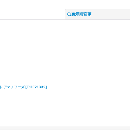
表示順変更
絞り込む
ト アマノフーズ
[
T11F21332
]