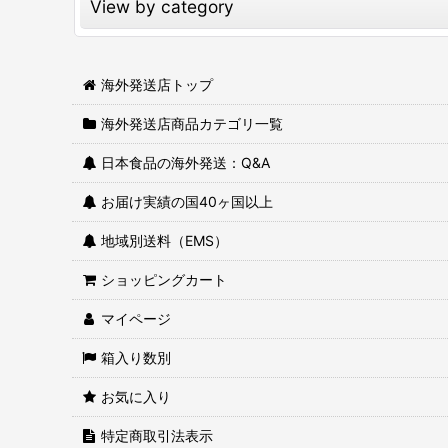
View by category
フリーズドライ食品｜海外発送 (全商品)
海外発送店トップ
フリーズドライ味噌汁
海外発送店商品カテゴリ一覧
フリーズドライ和風汁物｜海外発送
日本食品の海外発送：Q&A
フリーズドライスープ｜海外発送
お届け実績の国40ヶ国以上
みそ汁の具｜海外発送
地域別送料（EMS）
ショッピングカート
雑炊・リゾット・丼・お粥｜海外発送
マイページ
ラーメンのトッピング
箱入り数別
甘味
お気に入り
特定商取引法表示