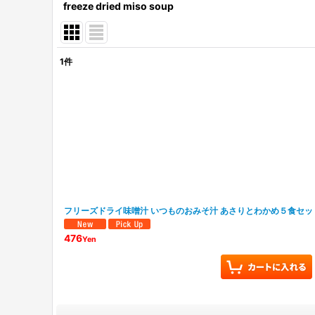
freeze dried miso soup
1
件
表示数
:
並び順
:
フリーズドライ味噌汁 いつものおみそ汁 あさりとわかめ５食セッ
476
Yen