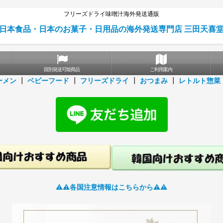
フリーズドライ味噌汁海外発送通販
日本食品・日本のお菓子・日用品の海外発送専門店 三田天喜
国別発送可能商品
ご利用案内
ーメン
┃
ベビーフード
┃
フリーズドライ
┃
おつまみ
┃
レトルト惣菜
⚠️⚠️各国注意情報はこちらから⚠️⚠️