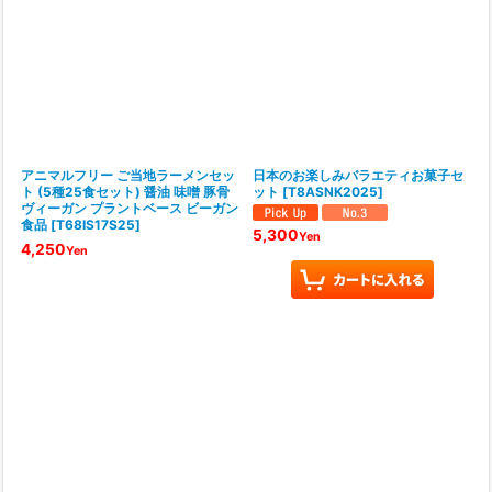
アニマルフリー ご当地ラーメンセッ
日本のお楽しみバラエティお菓子セ
ト (5種25食セット) 醤油 味噌 豚骨
ット
[
T8ASNK2025
]
ヴィーガン プラントベース ビーガン
食品
[
T68IS17S25
]
5,300
Yen
4,250
Yen