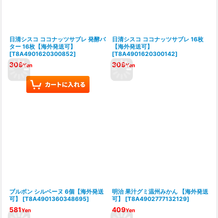
日清シスコ ココナッツサブレ 発酵バ
日清シスコ ココナッツサブレ 16枚
ター 16枚【海外発送可】
【海外発送可】
[
T8A4901620300852
]
[
T8A4901620300142
]
309
309
Yen
Yen
ブルボン シルベーヌ 6個【海外発送
明治 果汁グミ温州みかん 【海外発送
可】
[
T8A4901360348695
]
可】
[
T8A4902777132129
]
581
409
Yen
Yen