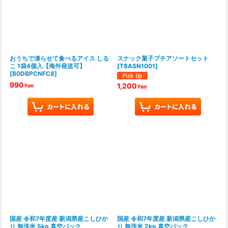
おうちで凍らせて食べるアイス しる
スナック菓子プチアソートセット
こ 1袋4個入【海外発送可】
[
T8ASN1001
]
[
B0DBPCNFC8
]
990
1,200
Yen
Yen
国産 令和7年度産 新潟県産こしひか
国産 令和7年度産 新潟県産こしひか
り 無洗米 5kg 真空パック
り 無洗米 2kg 真空パック