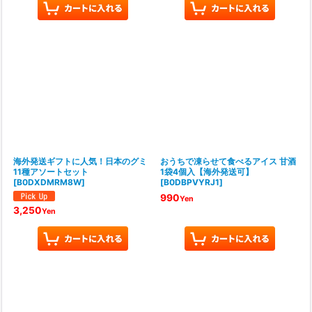
海外発送ギフトに人気！日本のグミ
おうちで凍らせて食べるアイス 甘酒
11種アソートセット
1袋4個入【海外発送可】
[
B0DXDMRM8W
]
[
B0DBPVYRJ1
]
990
Yen
3,250
Yen