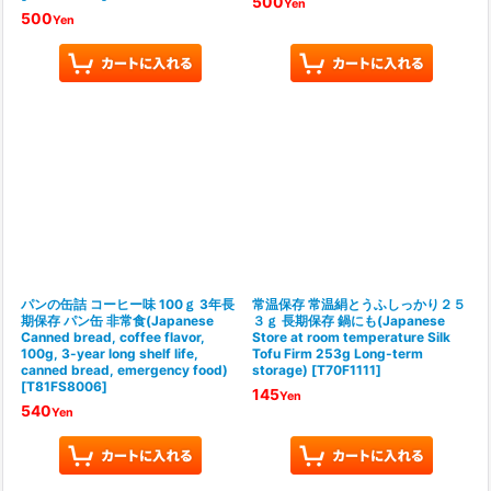
500
Yen
500
Yen
パンの缶詰 コーヒー味 100ｇ 3年長
常温保存 常温絹とうふしっかり２５
期保存 パン缶 非常食(Japanese
３ｇ 長期保存 鍋にも(Japanese
Canned bread, coffee flavor,
Store at room temperature Silk
100g, 3-year long shelf life,
Tofu Firm 253g Long-term
canned bread, emergency food)
storage)
[
T70F1111
]
[
T81FS8006
]
145
Yen
540
Yen