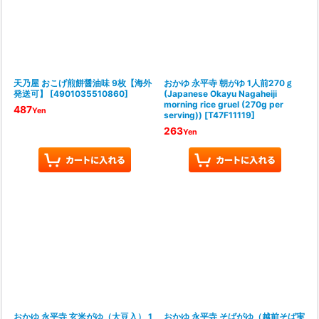
天乃屋 おこげ煎餅醤油味 9枚【海外
おかゆ 永平寺 朝がゆ 1人前270ｇ
発送可】
[
4901035510860
]
(Japanese Okayu Nagaheiji
morning rice gruel (270g per
487
Yen
serving))
[
T47F11119
]
263
Yen
おかゆ 永平寺 玄米がゆ（大豆入） 1
おかゆ 永平寺 そばがゆ（越前そば実