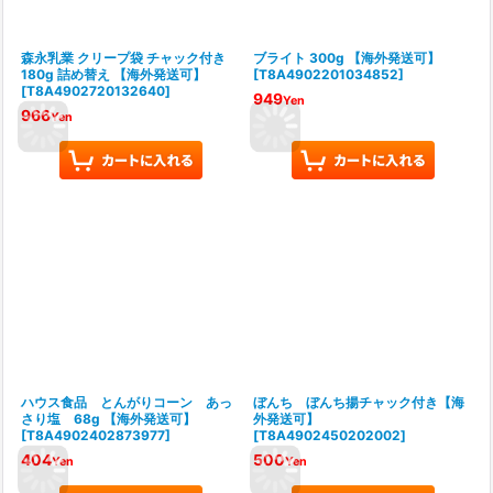
森永乳業 クリープ袋 チャック付き
ブライト 300g 【海外発送可】
180g 詰め替え 【海外発送可】
[
T8A4902201034852
]
[
T8A4902720132640
]
949
Yen
966
Yen
ハウス食品 とんがりコーン あっ
ぼんち ぼんち揚チャック付き【海
さり塩 68g 【海外発送可】
外発送可】
[
T8A4902402873977
]
[
T8A4902450202002
]
404
500
Yen
Yen