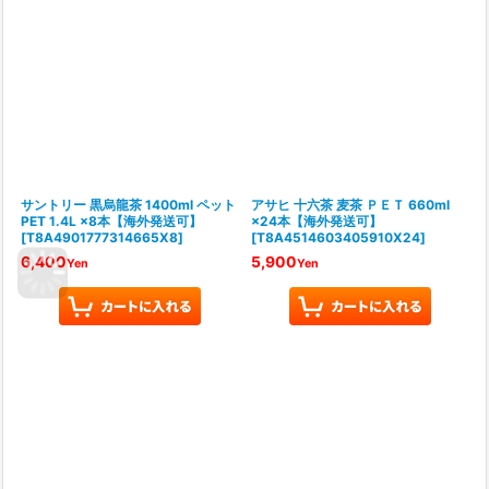
サントリー 黒烏龍茶 1400ml ペット
アサヒ 十六茶 麦茶 ＰＥＴ 660ml
PET 1.4L ×8本【海外発送可】
×24本【海外発送可】
[
T8A4901777314665X8
]
[
T8A4514603405910X24
]
6,400
5,900
Yen
Yen