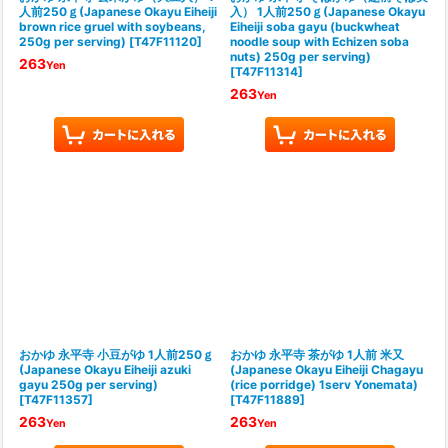
人前250ｇ(Japanese Okayu Eiheiji
入） 1人前250ｇ(Japanese Okayu
brown rice gruel with soybeans,
Eiheiji soba gayu (buckwheat
250g per serving)
[
T47F11120
]
noodle soup with Echizen soba
nuts) 250g per serving)
263
Yen
[
T47F11314
]
263
Yen
おかゆ 永平寺 小豆がゆ 1人前250ｇ
おかゆ 永平寺 茶がゆ 1人前 米又
(Japanese Okayu Eiheiji azuki
(Japanese Okayu Eiheiji Chagayu
gayu 250g per serving)
(rice porridge) 1serv Yonemata)
[
T47F11357
]
[
T47F11889
]
263
263
Yen
Yen