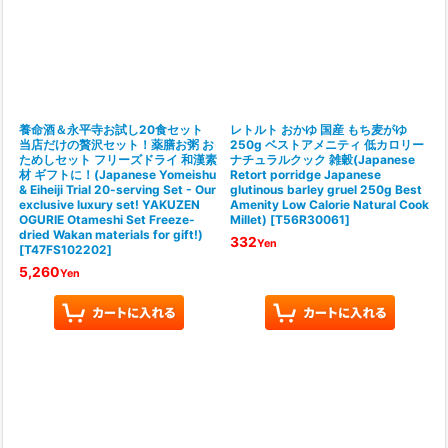
養命酒＆永平寺お試し20食セット
レトルト おかゆ 国産 もち麦がゆ
当店だけの贅沢セット！薬膳お粥 お
250g ベストアメニティ 低カロリー
ためしセット フリーズドライ 和漢素
ナチュラルクック 雑穀(Japanese
材 ギフトに！(Japanese Yomeishu
Retort porridge Japanese
& Eiheiji Trial 20-serving Set - Our
glutinous barley gruel 250g Best
exclusive luxury set! YAKUZEN
Amenity Low Calorie Natural Cook
OGURIE Otameshi Set Freeze-
Millet)
[
T56R30061
]
dried Wakan materials for gift!)
332
Yen
[
T47FS102202
]
5,260
Yen