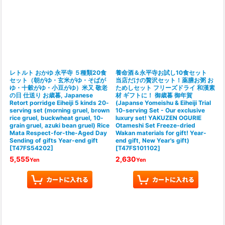
レトルト おかゆ 永平寺 ５種類20食
養命酒＆永平寺お試し10食セット
セット（朝がゆ・玄米がゆ・そばが
当店だけの贅沢セット！薬膳お粥 お
ゆ・十穀がゆ・小豆がゆ）米又 敬老
ためしセット フリーズドライ 和漢素
の日 仕送り お歳暮, Japanese
材 ギフトに！ 御歳暮 御年賀
Retort porridge Eiheiji 5 kinds 20-
(Japanse Yomeishu & Eiheiji Trial
serving set (morning gruel, brown
10-serving Set - Our exclusive
rice gruel, buckwheat gruel, 10-
luxury set! YAKUZEN OGURIE
grain gruel, azuki bean gruel) Rice
Otameshi Set Freeze-dried
Mata Respect-for-the-Aged Day
Wakan materials for gift! Year-
Sending of gifts Year-end gift
end gift, New Year's gift)
[
T47FS54202
]
[
T47FS101102
]
5,555
2,630
Yen
Yen