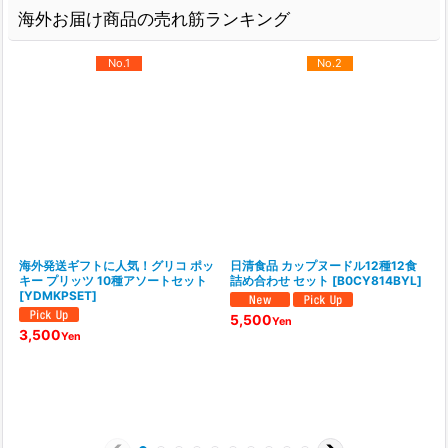
海外お届け商品の売れ筋ランキング
No.1
No.2
海外発送ギフトに人気！グリコ ポッ
日清食品 カップヌードル12種12食
キー プリッツ 10種アソートセット
詰め合わせ セット
[
B0CY814BYL
]
[
YDMKPSET
]
5,500
Yen
3,500
Yen