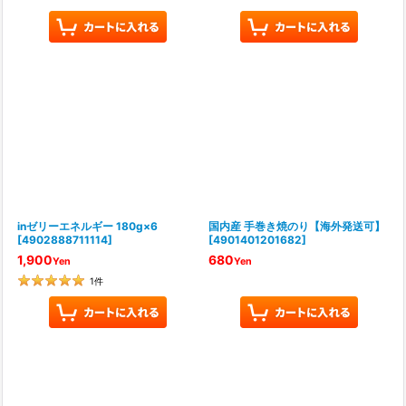
inゼリーエネルギー 180g×6
国内産 手巻き焼のり【海外発送可】
[
4902888711114
]
[
4901401201682
]
1,900
680
Yen
Yen
1
件