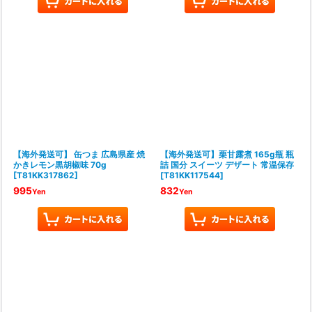
【海外発送可】 缶つま 広島県産 焼
【海外発送可】栗甘露煮 165g瓶 瓶
かきレモン黒胡椒味 70g
詰 国分 スイーツ デザート 常温保存
[
T81KK317862
]
[
T81KK117544
]
995
832
Yen
Yen