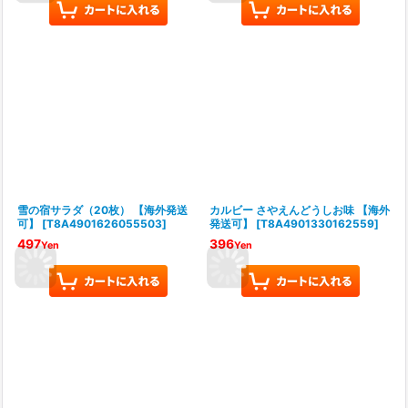
雪の宿サラダ（20枚） 【海外発送
カルビー さやえんどうしお味 【海外
可】
[
T8A4901626055503
]
発送可】
[
T8A4901330162559
]
497
396
Yen
Yen