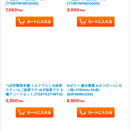
[
T10R7NFM50000
]
[
T10R7NFM20000
]
7,000
3,000
Yen
Yen
つぼ市製茶本舗 ミルクでつくる抹茶
inゼリー 森永製菓 inタンサン<レモ
ラテ いちご抹茶ラテ ゆず抹茶ラテ 3
ン味>(190ml×30本)
種アソートセット
[
T58TS311MYS
]
[
B0F8NRHZS8
]
3,500
8,900
Yen
Yen