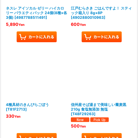
ネスレ アイソカル ゼリー ハイカロ
江戸むらさき ごはんですよ！ スティ
リー バラエティパック 24個(8種×各
ック箱入り 8g×8P
3個)
[
4987788511491
]
[
4902880010963
]
5,890
600
Yen
Yen
4種具材のきんぴらごぼう
信州産そば湯まで美味しい蕎麦黒
[
T81F2713
]
210g 食塩無添加 無塩
[
T48F29263
]
330
Yen
500
Yen