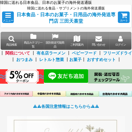
韓国に送れる日本食品、日本のお菓子の海外発送通販
韓国に送れる食品・サプリメントの海外発送通販
日本食品・日本のお菓子・日用品の海外発送専
門店 三田天喜堂
メニュー
カート
商品カテゴリ一
国別発送可能商
商品検索
ご利用案内
問い合わせ
ログイン
覧
品
┃
関税について
┃
有名店ラーメン
┃
ベビーフード
┃
フリーズドライ
┃
おつまみ
┃
レトルト惣菜
┃
お菓子
┃
おすすめセット
┃
⚠️⚠️各国注意情報はこちらから⚠️⚠️