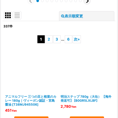
表示順変更
閉じる
337
件
表示数
:
1
2
3
...
6
次
»
並び順
:
絞り込む
アニマルフリー 三つの豆と根菜のカ
明治ステップ 780g（大缶） 【海外
レー 180g｜ヴィーガン認証・宮島
発送可】
[
B0GR5LXLBF
]
醤油
[
T38MJ945506
]
2,780
Yen
451
Yen