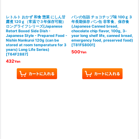
レトルト おかず 和食 惣菜 にしん甘
パンの缶詰 チョコチップ味 100ｇ 3
露煮 120ｇ（常温で３年保存可能）
年長期保存 パン缶 非常食、保存食
ロングライフシリーズ(Japanese
(Japanese Canned bread,
Retort Boxed Side Dish -
chocolate chip flavor, 100g, 3-
Japanese Style - Prepared Food -
year long shelf life, canned bread,
Nishin Nankuroi 120g (can be
emergency food, preserved food)
stored at room temperature for 3
[
T81FS8001
]
years) Long Life Series)
500
Yen
[
T64F2887
]
432
Yen