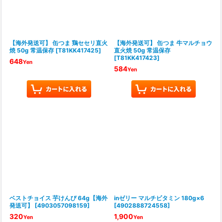
【海外発送可】 缶つま 鶏セセリ直火
【海外発送可】 缶つま 牛マルチョウ
焼 50g 常温保存
[
T81KK417425
]
直火焼 50g 常温保存
[
T81KK417423
]
648
Yen
584
Yen
ベストチョイス 芋けんぴ 64g【海外
inゼリー マルチビタミン 180g×6
発送可】
[
4903057098159
]
[
4902888724558
]
320
1,900
Yen
Yen