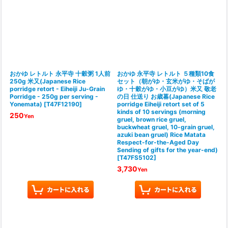
おかゆ レトルト 永平寺 十穀粥 1人前
おかゆ 永平寺 レトルト ５種類10食
250g 米又(Japanese Rice
セット（朝がゆ・玄米がゆ・そばが
porridge retort - Eiheiji Ju-Grain
ゆ・十穀がゆ・小豆がゆ）米又 敬老
Porridge - 250g per serving -
の日 仕送り お歳暮(Japanese Rice
Yonemata)
[
T47F12190
]
porridge Eiheiji retort set of 5
kinds of 10 servings (morning
250
Yen
gruel, brown rice gruel,
buckwheat gruel, 10-grain gruel,
azuki bean gruel) Rice Matata
Respect-for-the-Aged Day
Sending of gifts for the year-end)
[
T47FS5102
]
3,730
Yen