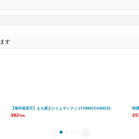
ます
【海外発送可】もち麦入りトムヤンクン
[
T29MCC04923
]
特撰
382
25
Yen