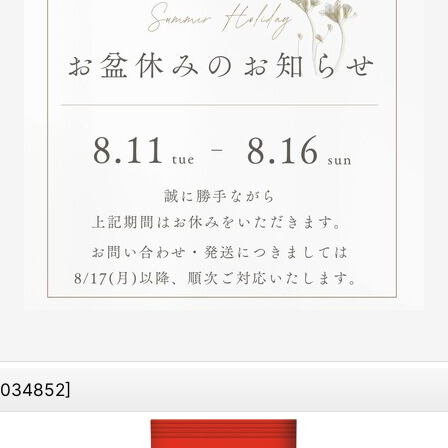
1034852
]