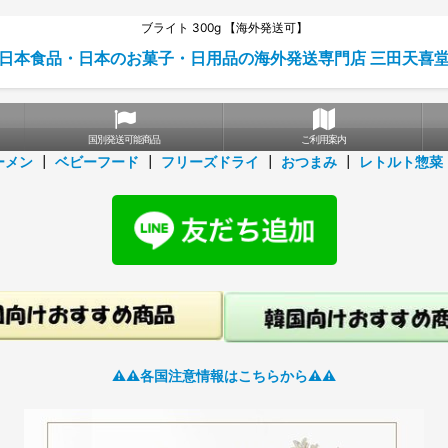
ブライト 300g 【海外発送可】
日本食品・日本のお菓子・日用品の海外発送専門店 三田天喜
国別発送可能商品
ご利用案内
ーメン
┃
ベビーフード
┃
フリーズドライ
┃
おつまみ
┃
レトルト惣菜
⚠️⚠️各国注意情報はこちらから⚠️⚠️