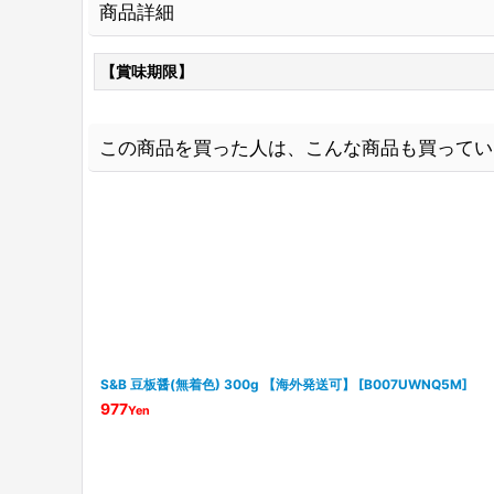
商品詳細
【賞味期限】
この商品を買った人は、こんな商品も買ってい
S&B 豆板醤(無着色) 300g 【海外発送可】
[
B007UWNQ5M
]
977
Yen