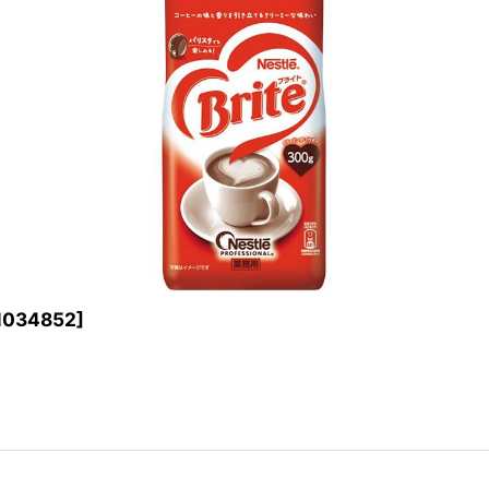
1034852
]