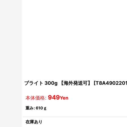
ブライト 300g 【海外発送可】
[
T8A490220
949
本体価格
:
Yen
重み
:
610ｇ
在庫あり