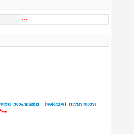
---
片栗粉 (300g/前原製粉 【海外発送可】
[
T77MS40033
]
大正製薬 パル
可】
[
B0092
7
Yen
841
Yen