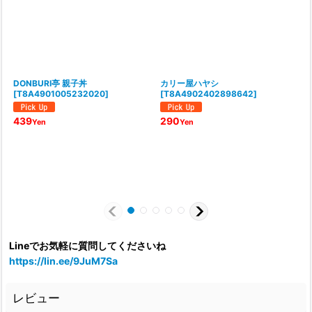
DONBURI亭 親子丼
カリー屋ハヤシ
[
T8A4901005232020
]
[
T8A4902402898642
]
(
439
290
Yen
Yen
F
C
F
F
[
Lineでお気軽に質問してくださいね
https://lin.ee/9JuM7Sa
レビュー