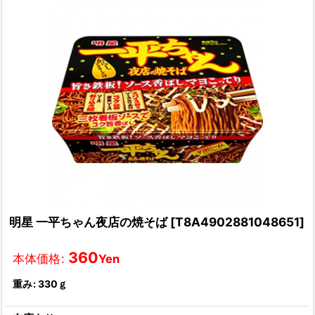
明星 一平ちゃん夜店の焼そば
[
T8A4902881048651
]
360
本体価格
:
Yen
重み
:
330ｇ