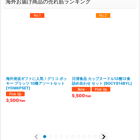
海外お届け商品の売れ筋ランキング
No.1
No.2
海外発送ギフトに人気！グリコ ポッ
日清食品 カップヌードル12種12食
キー プリッツ 10種アソートセット
詰め合わせ セット
[
B0CY814BYL
]
[
YDMKPSET
]
5,500
Yen
3,500
Yen