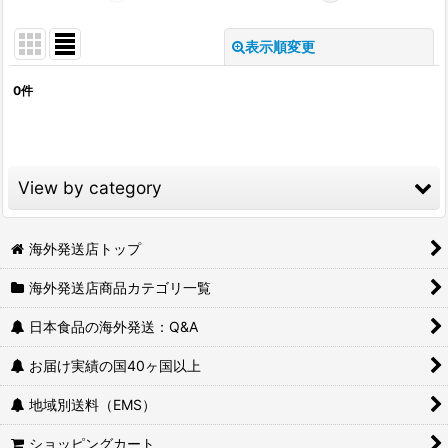
表示順変更
閉じる
0
件
表示数
:
並び順
:
View by category
絞り込む
フリーズドライ食品｜海外発送 (全商品)
海外発送店トップ
海外発送店商品カテゴリ一覧
フリーズドライ味噌汁
日本食品の海外発送：Q&A
フリーズドライ和風汁物｜海外発送
お届け実績の国40ヶ国以上
フリーズドライスープ｜海外発送
地域別送料（EMS）
みそ汁の具｜海外発送
ショッピングカート