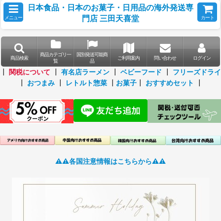
日本食品・日本のお菓子・日用品の海外発送専
門店 三田天喜堂
メニュー
カート
商品カテゴリ一
国別発送可能商
商品検索
ご利用案内
問い合わせ
ログイン
覧
品
┃
関税について
┃
有名店ラーメン
┃
ベビーフード
┃
フリーズドライ
┃
おつまみ
┃
レトルト惣菜
┃
お菓子
┃
おすすめセット
┃
⚠️⚠️各国注意情報はこちらから⚠️⚠️