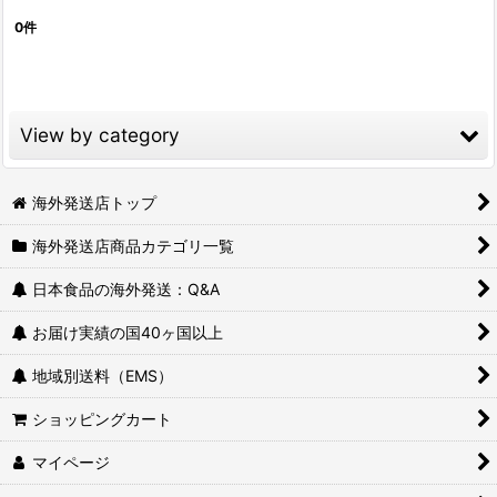
0
件
表示数
:
並び順
:
View by category
絞り込む
日本の定番メーカー (全商品)
海外発送店トップ
海外発送店商品カテゴリ一覧
レトルト・丼もの
日本食品の海外発送：Q&A
カップラーメン・インスタントラーメン
お届け実績の国40ヶ国以上
かんたん料理の素
地域別送料（EMS）
調味料
ショッピングカート
パスタソース
マイページ
レトルトカレー・シチュールウ