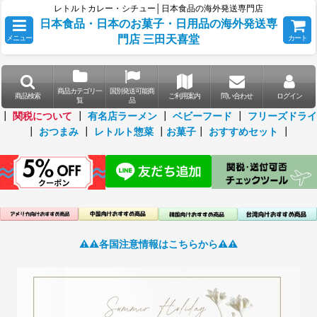
レトルトカレー・シチュー│日本食品の海外発送専門店
日本食品・日本のお菓子・日用品の海外発送専
門店 三田天喜堂
メニュー
カート
商品カテゴリ一
国別発送可能商
商品検索
ご利用案内
問い合わせ
ログイン
覧
品
┃
関税について
┃
有名店ラーメン
┃
ベビーフード
┃
フリーズドライ
┃
おつまみ
┃
レトルト惣菜
┃
お菓子
┃
おすすめセット
┃
⚠️⚠️各国注意情報はこちらから⚠️⚠️