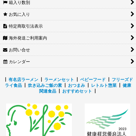
箱入り数別
素材
お気に入り
海苔・漬物・ふりかけ
特定商取引法表示
ジャム・バター
海外発送ご利用案内
お問い合せ
インスタントスープ
カレンダー
┃
有名店ラーメン
┃
ラーメンセット
┃
ベビーフード
┃
フリーズド
ライ食品
┃
炊き込みご飯の素
┃
おつまみ
┃
レトルト惣菜
┃
健康
関連食品
┃
おすすめセット
┃