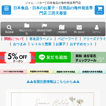
ジャム・バター│日本食品の海外発送専門店
日本食品・日本のお菓子・日用品の海外発送専
門店 三田天喜堂
メニュー
カート
商品カテゴリ一
国別発送可能商
商品検索
ご利用案内
問い合わせ
ログイン
覧
品
┃
関税について
┃
有名店ラーメン
┃
ベビーフード
┃
フリーズドライ
┃
おつまみ
┃
レトルト惣菜
┃
お菓子
┃
おすすめセット
┃
⚠️⚠️各国注意情報はこちらから⚠️⚠️