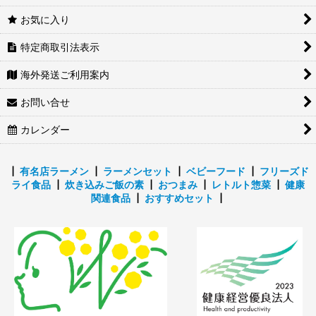
素材
お気に入り
海苔・漬物・ふりかけ
特定商取引法表示
ジャム・バター
海外発送ご利用案内
お問い合せ
インスタントスープ
カレンダー
┃
有名店ラーメン
┃
ラーメンセット
┃
ベビーフード
┃
フリーズド
ライ食品
┃
炊き込みご飯の素
┃
おつまみ
┃
レトルト惣菜
┃
健康
関連食品
┃
おすすめセット
┃