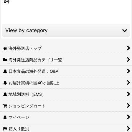
0
件
表示数
:
並び順
:
View by category
絞り込む
日本の定番メーカー (全商品)
海外発送店トップ
海外発送店商品カテゴリ一覧
レトルト・丼もの
日本食品の海外発送：Q&A
カップラーメン・インスタントラーメン
お届け実績の国40ヶ国以上
かんたん料理の素
地域別送料（EMS）
調味料
ショッピングカート
パスタソース
マイページ
レトルトカレー・シチュールウ
箱入り数別