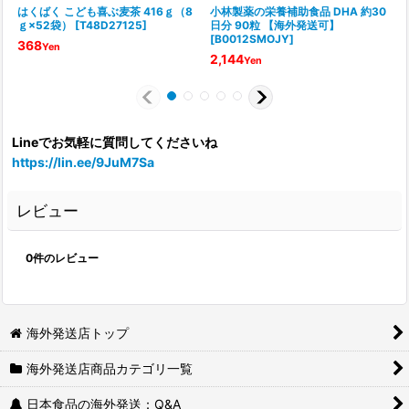
はくばく こども喜ぶ麦茶 416ｇ（8
小林製薬の栄養補助食品 DHA 約30
ｇ×52袋）
[
T48D27125
]
日分 90粒 【海外発送可】
[
B0012SMOJY
]
[
368
Yen
2,144
Yen
Lineでお気軽に質問してくださいね
https://lin.ee/9JuM7Sa
レビュー
0
件のレビュー
海外発送店トップ
海外発送店商品カテゴリ一覧
日本食品の海外発送：Q&A