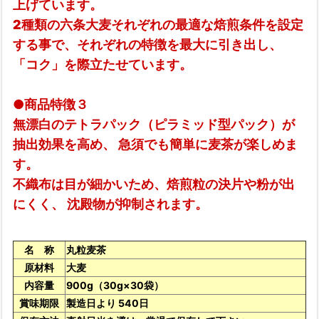
上げています。
2種類の六条大麦それぞれの最適な焙煎条件を設定
する事で、それぞれの特徴を最大に引き出し、
「コク」を際立たせています。
●商品特徴３
無漂白のテトラパック（ピラミッド型パック）が
抽出効果を高め、 急須でも簡単に麦茶が楽しめま
す。
不織布は目が細かいため、焙煎粒の決片や粉が出
にくく、 沈殿物が抑制されます。
名 称
丸粒麦茶
原材料
大麦
内容量
900g（30g×30袋）
賞味期限
製造日より 540日