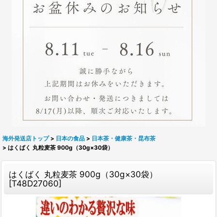
海外発送店トップ
>
日本の食品
>
日本茶・健康茶・昆布茶
>
はくばく 丸粒麦茶 900g（30g×30袋）
はくばく 丸粒麦茶 900g（30g×30袋）
[
T48D27060
]