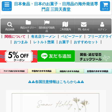
日本食品・日本のお菓子・日用品の海外発送専
門店 三田天喜堂
メニュー
カート
商品カテゴリ一
国別発送可能商
商品検索
ご利用案内
問い合わせ
ログイン
覧
品
┃
関税について
┃
有名店ラーメン
┃
ベビーフード
┃
フリーズドライ
┃
おつまみ
┃
レトルト惣菜
┃
お菓子
┃
おすすめセット
┃
⚠️⚠️各国注意情報はこちらから⚠️⚠️