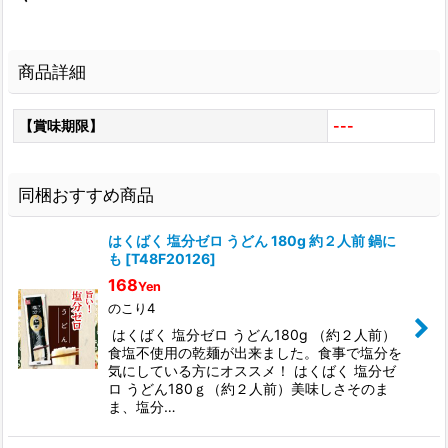
商品詳細
【賞味期限】
---
同梱おすすめ商品
はくばく 塩分ゼロ うどん 180g 約２人前 鍋に
も
[
T48F20126
]
168
Yen
のこり4
はくばく 塩分ゼロ うどん180g （約２人前）
食塩不使用の乾麺が出来ました。食事で塩分を
気にしている方にオススメ！ はくばく 塩分ゼ
ロ うどん180ｇ（約２人前）美味しさそのま
ま、塩分…