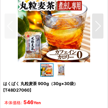
はくばく 丸粒麦茶 900g（30g×30袋）
[
T48D27060
]
546
本体価格
:
Yen