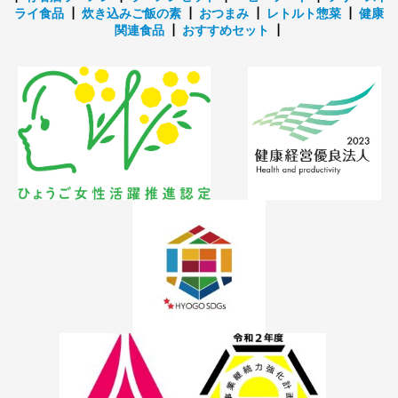
ライ食品
┃
炊き込みご飯の素
┃
おつまみ
┃
レトルト惣菜
┃
健康
関連食品
┃
おすすめセット
┃