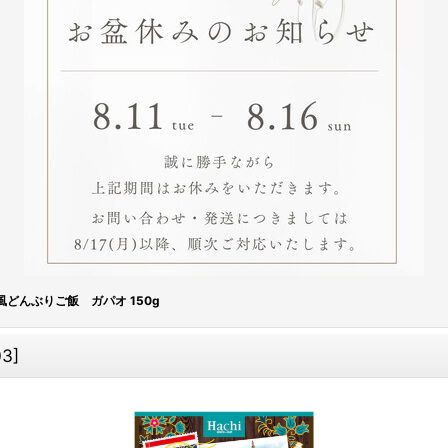
風どんぶりご飯 ガパオ 150g
03
]