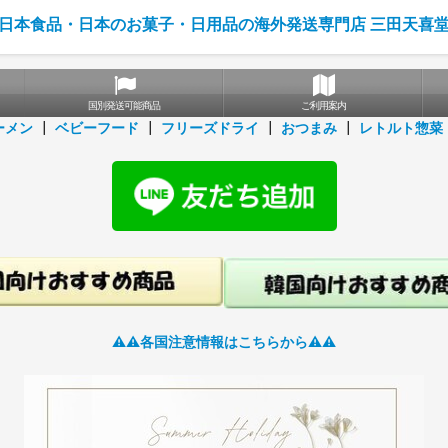
日本食品・日本のお菓子・日用品の海外発送専門店 三田天喜
国別発送可能商品
ご利用案内
ーメン
┃
ベビーフード
┃
フリーズドライ
┃
おつまみ
┃
レトルト惣菜
⚠️⚠️各国注意情報はこちらから⚠️⚠️