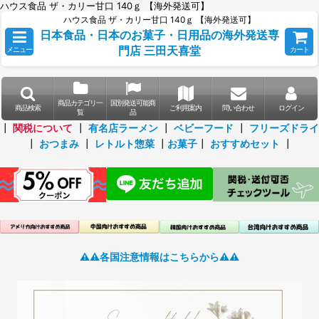
ハウス食品 ザ・カリー甘口 140ｇ 【海外発送可】
ハウス食品 ザ・カリー甘口 140ｇ 【海外発送可】
日本食品・日本のお菓子・日用品の海外発送専
門店 三田天喜堂
メニュー
カート
商品カテゴリ一
国別発送可能商
商品検索
ご利用案内
問い合わせ
ログイン
覧
品
┃
関税について
┃
有名店ラーメン
┃
ベビーフード
┃
フリーズドライ
┃
おつまみ
┃
レトルト惣菜
┃
お菓子
┃
おすすめセット
┃
⚠️⚠️各国注意情報はこちらから⚠️⚠️