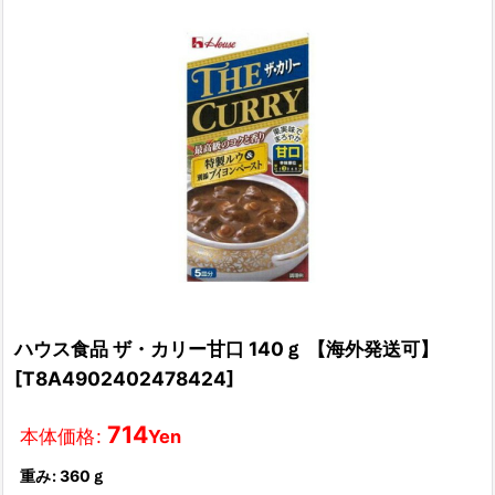
ハウス食品 ザ・カリー甘口 140ｇ 【海外発送可】
[
T8A4902402478424
]
714
本体価格
:
Yen
重み
:
360ｇ