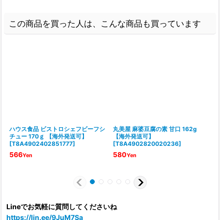
この商品を買った人は、こんな商品も買っています
ハウス食品 ビストロシェフビーフシ
丸美屋 麻婆豆腐の素 甘口 162g
チュー 170ｇ 【海外発送可】
【海外発送可】
[
T8A4902402851777
]
[
T8A4902820020236
]
[
566
580
Yen
Yen
Lineでお気軽に質問してくださいね
https://lin.ee/9JuM7Sa