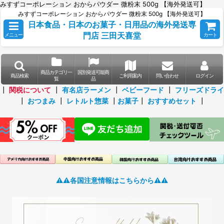
みすずコーポレーション おからパウダー 微粉末 500g 【海外発送可】
みすずコーポレーション おからパウダー 微粉末 500g 【海外発送可】
日本食品・日本のお菓子・日用品の海外発送専
門店 三田天喜堂
メニュー
カート
商品カテゴリ一
国別発送可能商
商品検索
ご利用案内
問い合わせ
ログイン
覧
品
┃
関税について
┃
有名店ラーメン
┃
ベビーフード
┃
フリーズドライ
┃
おつまみ
┃
レトルト惣菜
┃
お菓子
┃
おすすめセット
┃
⚠️⚠️各国注意情報はこちらから⚠️⚠️