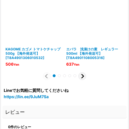
KAGOME カゴメ トマトケチャップ
エバラ 浅漬けの素 レギュラー
500g 【海外発送可】
500ml 【海外発送可】
[
T8A4901306010532
]
[
T8A4901108005316
]
[
506
637
Yen
Yen
Lineでお気軽に質問してくださいね
https://lin.ee/9JuM7Sa
レビュー
0
件のレビュー