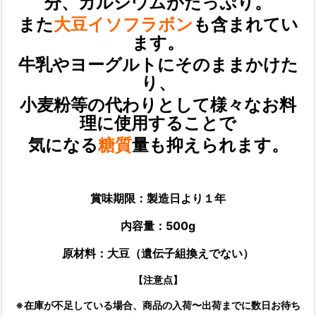
分、カルシウムがたっぷり。
また
大豆イソフラボン
も含まれてい
ます。
牛乳やヨーグルトにそのままかけた
り、
小麦粉等の代わりとして様々なお料
理に使用することで
気になる
糖質
量も抑えられます。
賞味期限：製造日より１年
内容量：500g
原材料：
大豆（遺伝子組換えでない）
【注意点】
※在庫が不足している場合、商品の入荷〜出荷までに数日お待ち