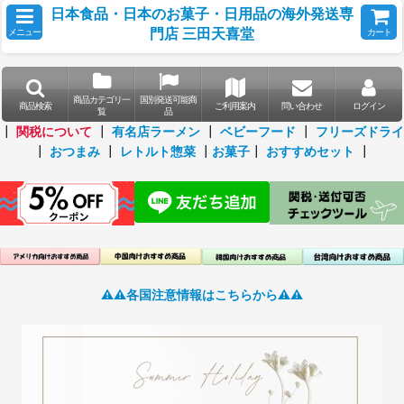
日本食品・日本のお菓子・日用品の海外発送専
門店 三田天喜堂
メニュー
カート
商品カテゴリ一
国別発送可能商
商品検索
ご利用案内
問い合わせ
ログイン
覧
品
┃
関税について
┃
有名店ラーメン
┃
ベビーフード
┃
フリーズドライ
┃
おつまみ
┃
レトルト惣菜
┃
お菓子
┃
おすすめセット
┃
⚠️⚠️各国注意情報はこちらから⚠️⚠️