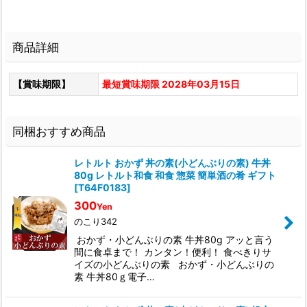
商品詳細
【賞味期限】
最短賞味期限 2028年03月15日
同梱おすすめ商品
レトルト おかず 丼の素(小どんぶりの素) 牛丼
80g レトルト和食 和食 惣菜 簡単酒の肴 ギフト
[
T64F0183
]
300
Yen
のこり342
おかず・小どんぶりの素 牛丼80g アッと言う
間に食卓まで！ カンタン！便利！ 食べきりサ
イズの小どんぶりの素 おかず・小どんぶりの
素 牛丼80ｇ電子…