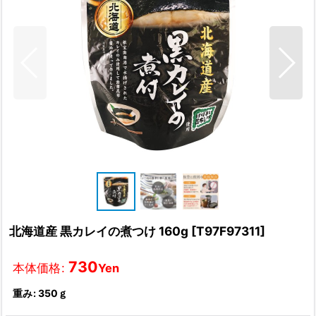
北海道産 黒カレイの煮つけ 160g
[
T97F97311
]
730
本体価格
:
Yen
重み
:
350ｇ