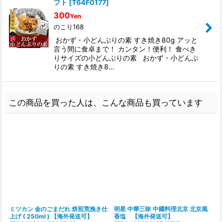
フト
[
T64F0177
]
300
Yen
のこり168
おかず・小どんぶりの素 すき焼き80g アッと
言う間に食卓まで！ カンタン！便利！ 食べき
りサイズの小どんぶりの素 おかず・小どんぶ
りの素 すき焼き8…
この商品を買った人は、こんな商品も買っています
ミツカン 金のごまだれ 焙煎荒挽き仕
明星 中華三昧 中國料理北京 北京風
上げ ( 250ml ) 【海外発送可】
香塩 【海外発送可】
[