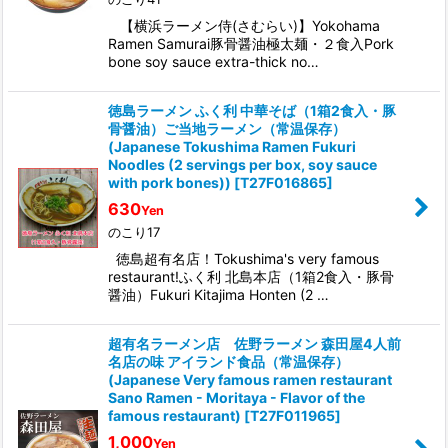
【横浜ラーメン侍(さむらい)】Yokohama
Ramen Samurai豚骨醤油極太麺・２食入Pork
bone soy sauce extra-thick no…
徳島ラーメン ふく利 中華そば（1箱2食入・豚
骨醤油）ご当地ラーメン（常温保存）
(Japanese Tokushima Ramen Fukuri
Noodles (2 servings per box, soy sauce
with pork bones))
[
T27F016865
]
630
Yen
のこり17
徳島超有名店！Tokushima's very famous
restaurant!ふく利 北島本店（1箱2食入・豚骨
醤油）Fukuri Kitajima Honten (2 …
超有名ラーメン店 佐野ラーメン 森田屋4人前
名店の味 アイランド食品（常温保存）
(Japanese Very famous ramen restaurant
Sano Ramen - Moritaya - Flavor of the
famous restaurant)
[
T27F011965
]
1,000
Yen