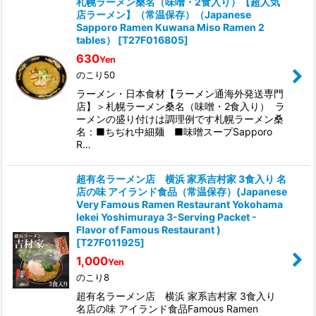
札幌ラーメン桑名（味噌・2食入り）【超人気
店ラーメン】（常温保存）（Japanese
Sapporo Ramen Kuwana Miso Ramen 2
tables）
[
T27F016805
]
630
Yen
のこり50
ラーメン・日本食材【ラーメン通海外発送専門
店】＞札幌ラーメン桑名（味噌・2食入り） ラ
ーメンの盛り付けは調理例です札幌ラーメン桑
名：■ちぢれ中細麺 ■味噌スープSapporo
R…
超有名ラーメン店 横浜 家系吉村家 3食入り 名
店の味 アイランド食品（常温保存）(Japanese
Very Famous Ramen Restaurant Yokohama
Iekei Yoshimuraya 3-Serving Packet -
Flavor of Famous Restaurant )
[
T27F011925
]
1,000
Yen
のこり8
超有名ラーメン店 横浜 家系吉村家 3食入り
名店の味 アイランド食品Famous Ramen