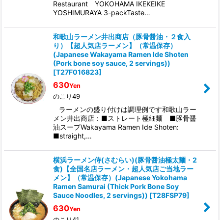
Restaurant YOKOHAMA IKEKEIKE
YOSHIMURAYA 3-packTaste…
和歌山ラーメン井出商店（豚骨醤油・２食入
り）【超人気店ラーメン】（常温保存）
(Japanese Wakayama Ramen Ide Shoten
(Pork bone soy sauce, 2 servings))
[
T27F016823
]
630
Yen
のこり49
ラーメンの盛り付けは調理例です和歌山ラー
メン井出商店：■ストレート極細麺 ■豚骨醤
油スープWakayama Ramen Ide Shoten:
■straight,…
横浜ラーメン侍(さむらい)(豚骨醤油極太麺・2
食)【全国名店ラーメン・超人気店ご当地ラー
メン】（常温保存）(Japanese Yokohama
Ramen Samurai (Thick Pork Bone Soy
Sauce Noodles, 2 servings))
[
T28FSP79
]
630
Yen
のこり41