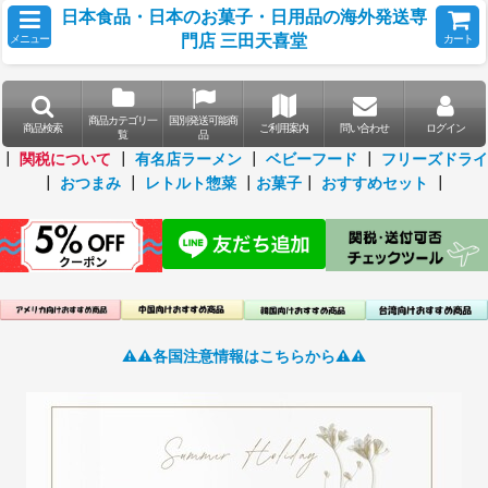
日本食品・日本のお菓子・日用品の海外発送専
門店 三田天喜堂
メニュー
カート
商品カテゴリ一
国別発送可能商
商品検索
ご利用案内
問い合わせ
ログイン
覧
品
┃
関税について
┃
有名店ラーメン
┃
ベビーフード
┃
フリーズドライ
┃
おつまみ
┃
レトルト惣菜
┃
お菓子
┃
おすすめセット
┃
⚠️⚠️各国注意情報はこちらから⚠️⚠️