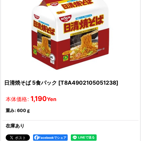
日清焼そば 5食パック
[
T8A4902105051238
]
1,190
本体価格
:
Yen
重み
:
600ｇ
在庫あり
Facebookでシェア