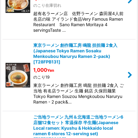
のこり在庫切れ
超有名ラーメン店 佐野ラーメン 森田屋4人前
名店の味 アイランド食品Very Famous Ramen
Restaurant Sano Ramen Moritaya 4
servingsTaste …
東京ラーメン 創作麺工房 鳴龍 担担麺 2食入
(Japanese Tokyo Ramen Sosaku
Menkoubou Naruryu Ramen 2-pack)
[
T28FPB131
]
1,000
Yen
のこり19
東京ラーメン 創作麺工房 鳴龍 担担麺 2食入 ご
当地 有名店ラーメン 生麺 銘店 久保田麺業
Tokyo Ramen Souzou Mengkoubou Naruryu
Ramen - 2 pack&…
ご当地ラーメン 九州＆北海道ご当地ラーメン6
店舗12食セット 常温保存 半生麺(Japanese
Local ramen: Kyushu & Hokkaido local
ramen 6 stores 12-serving set)