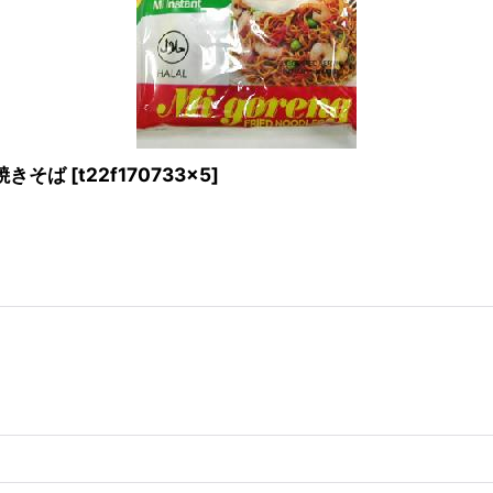
焼きそば
[
t22f170733x5
]