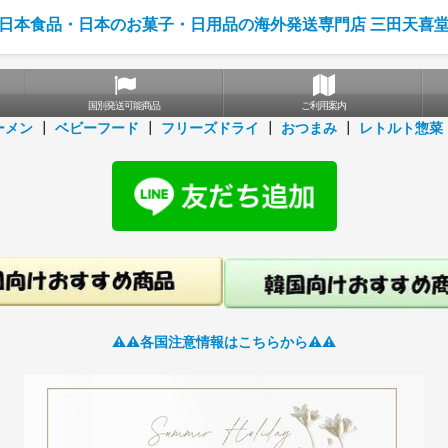
日本食品・日本のお菓子・日用品の海外発送専門店 三田天喜
国別発送可能商品
ご利用案内
ーメン
┃
ベビーフード
┃
フリーズドライ
┃
おつまみ
┃
レトルト惣菜
⚠️⚠️各国注意情報はこちらから⚠️⚠️