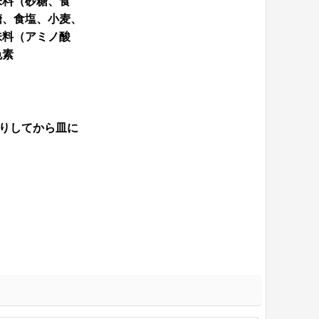
味料（砂糖、食
糖、食塩、小麦、
味料（アミノ酸
色素
りしてから皿に