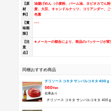
【原
油揚げめん（小麦粉、パーム油、タピオカでん粉
材
麦、大豆、キャンドルナッツ、コリアンダー、ご
料】
色素
【賞
---
味期
限】
【注
※メーカーの都合により、商品のパッケージが変
意
点】
同梱おすすめ商品
チリソース コキタ サンバルコキタ 400
560
Yen
在庫あり
チリソース コキタ サンバルコキタ 40