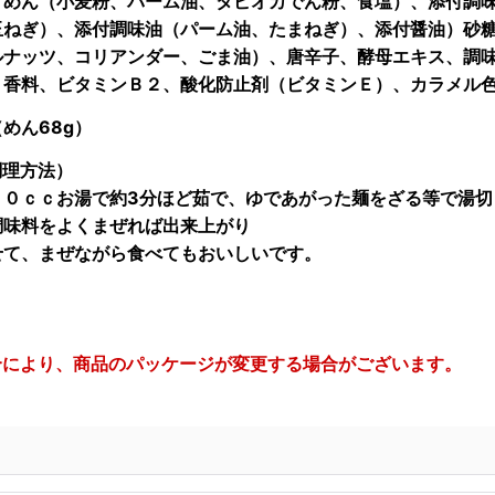
げめん（小麦粉、パーム油、タピオカでん粉、食塩）、添付調
玉ねぎ）、添付調味油（パーム油、たまねぎ）、添付醤油）砂
ルナッツ、コリアンダー、ごま油）、唐辛子、酵母エキス、調
、香料、ビタミンＢ２、酸化防止剤（ビタミンＥ）、カラメル
めん68g）
調理方法）
００ｃｃお湯で約3分ほど茹で、ゆであがった麺をざる等で湯切
調味料をよくまぜれば出来上がり
せて、まぜながら食べてもおいしいです。
合により、商品のパッケージが変更する場合がございます。