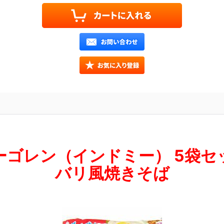
ーゴレン（インドミー） 5袋セ
バリ風焼きそば