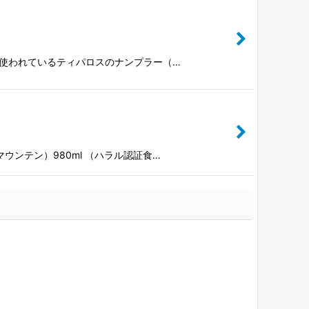
で使われているティパロスのナンプラー（…
ンテン）980ml （ハラル認証食…