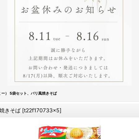
ー） 5袋セット、バリ風焼きそば
風焼きそば
[
t22f170733x5
]