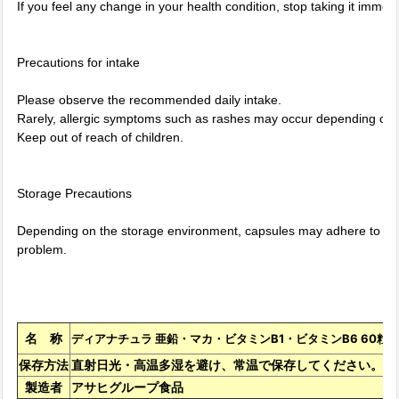
If you feel any change in your health condition, stop taking it immed
Precautions for intake
Please observe the recommended daily intake.
Rarely, allergic symptoms such as rashes may occur depending on yo
Keep out of reach of children.
Storage Precautions
Depending on the storage environment, capsules may adhere to the p
problem.
名 称
ディアナチュラ 亜鉛・マカ・ビタミンB1・ビタミンB6 60粒 (
保存方法
直射日光・高温多湿を避け、常温で保存してください。
製造者
アサヒグループ食品