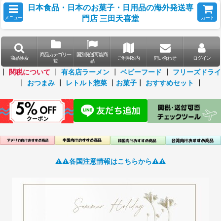
日本食品・日本のお菓子・日用品の海外発送専
門店 三田天喜堂
メニュー
カート
商品カテゴリ一
国別発送可能商
商品検索
ご利用案内
問い合わせ
ログイン
覧
品
┃
関税について
┃
有名店ラーメン
┃
ベビーフード
┃
フリーズドライ
┃
おつまみ
┃
レトルト惣菜
┃
お菓子
┃
おすすめセット
┃
⚠️⚠️各国注意情報はこちらから⚠️⚠️