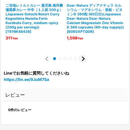
ご当地レトルトカレー 鹿児島 南州農
Dear-Natura ディアナチュラ カル
場黒豚カレー 中辛（１人前 200ｇ）
シウム・マグネシウム・亜鉛・ビタ
(Japanese Gotochi Retort Curry
ミンD 360粒 (60日分)(Japanese
Kagoshima Nanshu Farm
Dear-Natura Dear-Natura
Kurobuta Curry, medium-spicy
Calcium Magnesium Zinc Vitamin
R
(200g per serving))
D 360 capsules (60-day supply))
s
[
T81NK48438
]
[
B08GXPTQGR
]
S
T
311
1,598
Yen
Yen
o
Lineでお気軽に質問してくださいね
https://lin.ee/9JuM7Sa
レビュー
0
件のレビュー