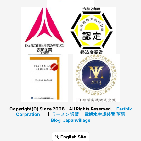
Copyright(C) Since 2008 All Rights Reserved.
Earthik
Corpration
┃
ラーメン 通販
電解水生成装置
英語
Blog_Japanvillage
English Site