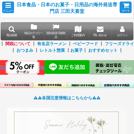
日本食品・日本のお菓子・日用品の海外発送専
門店 三田天喜堂
メニュー
カート
商品カテゴリ一
国別発送可能商
商品検索
ご利用案内
問い合わせ
ログイン
覧
品
┃
関税について
┃
有名店ラーメン
┃
ベビーフード
┃
フリーズドライ
┃
おつまみ
┃
レトルト惣菜
┃
お菓子
┃
おすすめセット
┃
⚠️⚠️各国注意情報はこちらから⚠️⚠️