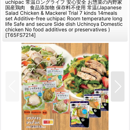
uchipac 常温ロングライフ 安心安全 お惣菜の内野家
国産鶏肉 食品添加物 保存料不使用 常温(Japanese
Salad Chicken & Mackerel Trial 7 kinds 14meals
set Additive-free uchipac Room temperature long
life Safe and secure Side dish Uchinoya Domestic
chicken No food additives or preservatives )
[
T65FS7214
]