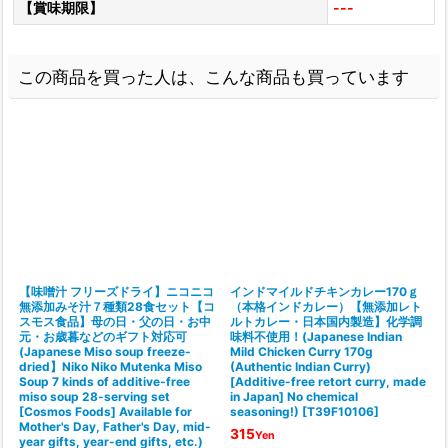
【賞味期限】
---
この商品を買った人は、こんな商品も買っています
【味噌汁 フリーズドライ】ニコニコ
インドマイルドチキンカレー170ｇ
無添加みそ汁７種類28食セット【コ
（本格インドカレー）【無添加レト
スモス食品】母の日・父の日・お中
ルトカレー・日本国内製造】化学調
元・お歳暮などのギフト対応可
味料不使用！(Japanese Indian
(
(Japanese Miso soup freeze-
Mild Chicken Curry 170g
d
dried】Niko Niko Mutenka Miso
(Authentic Indian Curry)
F
Soup 7 kinds of additive-free
[Additive-free retort curry, made
I
miso soup 28-serving set
in Japan] No chemical
P
[Cosmos Foods] Available for
seasoning!)
[
T39F10106
]
Mother's Day, Father's Day, mid-
315
Yen
year gifts, year-end gifts, etc.)