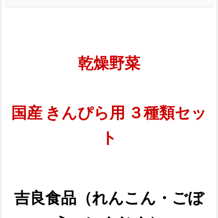
乾燥野菜
国産 きんぴら用 ３種類セッ
ト
吉良食品（れんこん・ごぼ