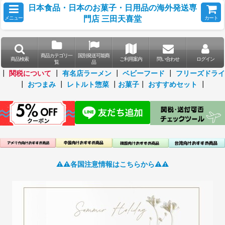
日本食品・日本のお菓子・日用品の海外発送専
門店 三田天喜堂
メニュー
カート
商品カテゴリ一
国別発送可能商
商品検索
ご利用案内
問い合わせ
ログイン
覧
品
┃
関税について
┃
有名店ラーメン
┃
ベビーフード
┃
フリーズドライ
┃
おつまみ
┃
レトルト惣菜
┃
お菓子
┃
おすすめセット
┃
⚠️⚠️各国注意情報はこちらから⚠️⚠️