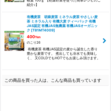
根葉 100ｇ 【乾燥野菜を使った簡単レシピのご
紹介♪】
有機麦茶 胡麻麦茶 ミネラル麦茶 やさしい麦
茶 ミネラル入り 有機大麦 ティーパック 有機
JAS認定 有機JAS無農薬 有機JASオーガニッ
ク
[
T81MT4009
]
400
Yen
のこり26
有機麦茶 有機JAS認定の麦から誕生した香り
豊かな麦茶です。 煮出しても冷水でも美味し
く、 又COLDでもHOTでもお楽しみ頂けます。
この商品を買った人は、こんな商品も買っています