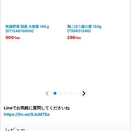
乾燥野菜 国産 大根葉 100ｇ
鶏ごぼう飯の素 150g
[
ET12AD100DK
]
[
T56R31288
]
[
900
298
Yen
Yen
Lineでお気軽に質問してくださいね
https://lin.ee/9JuM7Sa
レビュー