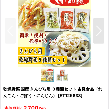
乾燥野菜 国産 きんぴら用 ３種類セット 吉良食品（れ
んこん・ごぼう・にんじん）
[
ET12KS33
]
2,700
本体価格
:
Yen