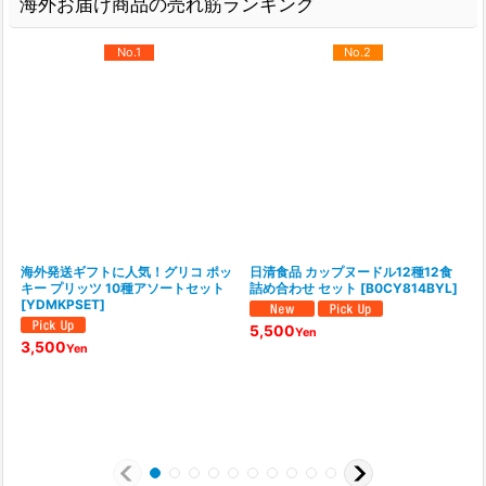
海外お届け商品の売れ筋ランキング
No.1
No.2
海外発送ギフトに人気！グリコ ポッ
日清食品 カップヌードル12種12食
キー プリッツ 10種アソートセット
詰め合わせ セット
[
B0CY814BYL
]
[
YDMKPSET
]
5,500
Yen
3,500
Yen