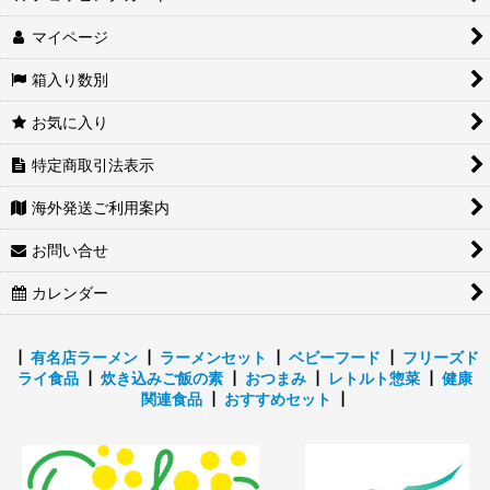
パスタソース
マイページ
レトルトカレー・シチュールウ
箱入り数別
素材
お気に入り
海苔・漬物・ふりかけ
特定商取引法表示
ジャム・バター
海外発送ご利用案内
お問い合せ
インスタントスープ
カレンダー
┃
有名店ラーメン
┃
ラーメンセット
┃
ベビーフード
┃
フリーズド
ライ食品
┃
炊き込みご飯の素
┃
おつまみ
┃
レトルト惣菜
┃
健康
関連食品
┃
おすすめセット
┃