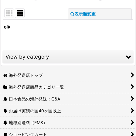
表示順変更
閉じる
0
件
表示数
:
並び順
:
View by category
絞り込む
日本の定番メーカー (全商品)
海外発送店トップ
海外発送店商品カテゴリ一覧
レトルト・丼もの
日本食品の海外発送：Q&A
カップラーメン・インスタントラーメン
お届け実績の国40ヶ国以上
かんたん料理の素
地域別送料（EMS）
調味料
ショッピングカート