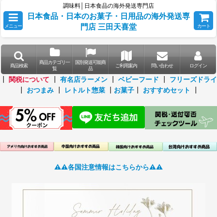
調味料│日本食品の海外発送専門店
日本食品・日本のお菓子・日用品の海外発送専
門店 三田天喜堂
メニュー
カート
商品カテゴリ一
国別発送可能商
商品検索
ご利用案内
問い合わせ
ログイン
覧
品
┃
関税について
┃
有名店ラーメン
┃
ベビーフード
┃
フリーズドライ
┃
おつまみ
┃
レトルト惣菜
┃
お菓子
┃
おすすめセット
┃
⚠️⚠️各国注意情報はこちらから⚠️⚠️