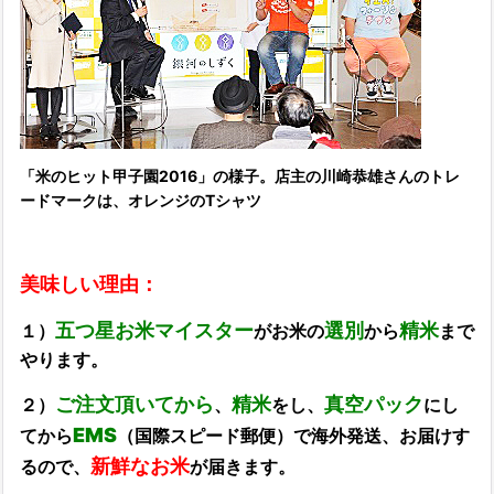
「米のヒット甲子園2016」の様子。
店主の
川崎恭雄さんの
トレ
ードマークは、オレンジのTシャツ
美味しい理由：
五つ星お米マイスター
選別
精米
１）
がお米の
から
まで
やります。
ご注文頂いてから
精米
真空パック
２）
、
をし、
にし
EMS
てから
（国際スピード郵便）で海外発送、お届けす
新鮮なお米
るので、
が届きます。