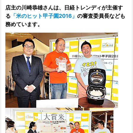
店主の
川崎恭雄さんは、
日経トレンディが主催す
る
「米のヒット甲子園2016」
の審査委員長
なども
務めています。