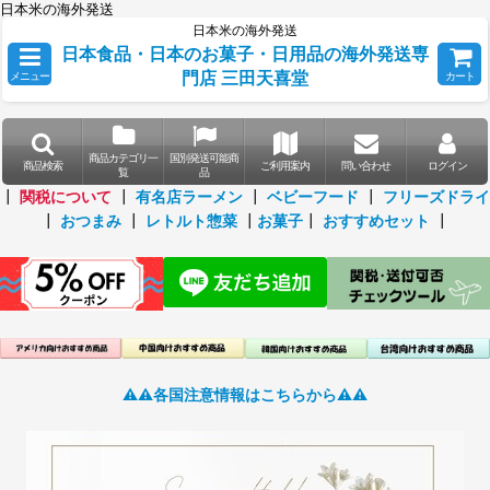
日本米の海外発送
日本米の海外発送
日本食品・日本のお菓子・日用品の海外発送専
門店 三田天喜堂
メニュー
カート
商品カテゴリ一
国別発送可能商
商品検索
ご利用案内
問い合わせ
ログイン
覧
品
┃
関税について
┃
有名店ラーメン
┃
ベビーフード
┃
フリーズドライ
┃
おつまみ
┃
レトルト惣菜
┃
お菓子
┃
おすすめセット
┃
⚠️⚠️各国注意情報はこちらから⚠️⚠️