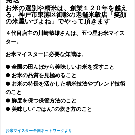
お米の選別や精米は、
創業１２０年
を越え
る、神戸市東灘区御影の老舗米穀店
「笑顔
の米屋いづよね」
でやって頂きます
４代目店主の川崎恭雄さんは、
五つ星お米マイス
ター
。
お米マイスター
に必要な知識は、
● 全国の田んぼから美味しいお米を探すこと
● お米の品質を見極めること
● お米の特長を活かした精米技法やブレンド技術
のこと
● 鮮度を保つ保管方法のこと
● 美味しい“ごはん”の炊き方のこと
お米マイスター全国ネットワークより