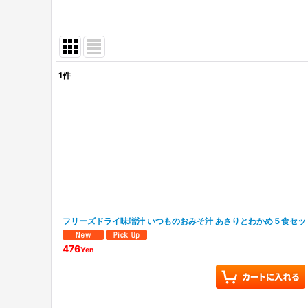
1
件
表示数
:
並び順
:
フリーズドライ味噌汁 いつものおみそ汁 あさりとわかめ５食セッ
476
Yen