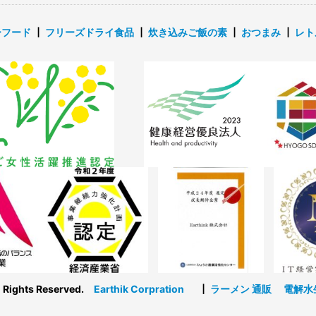
ーフード
┃
フリーズドライ食品
┃
炊き込みご飯の素
┃
おつまみ
┃
レト
l Rights Reserved.
Earthik Corpration
┃
ラーメン 通販
電解水