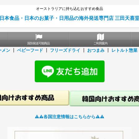
オーストラリアに持ち込むおすすめ食品
日本食品・日本のお菓子・日用品の海外発送専門店 三田天喜
国別発送可能商品
ご利用案内
ーメン
┃
ベビーフード
┃
フリーズドライ
┃
おつまみ
┃
レトルト惣菜
⚠️⚠️各国注意情報はこちらから⚠️⚠️