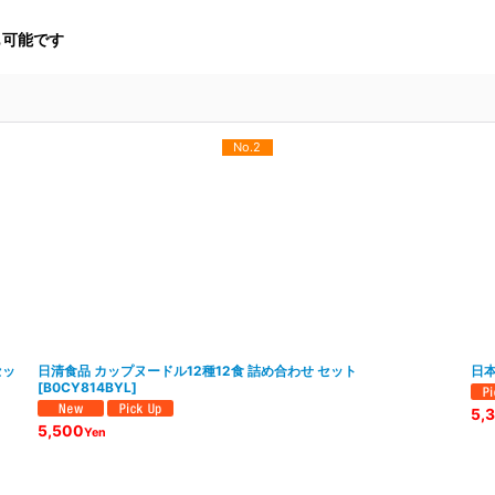
も可能です
No.2
セッ
日清食品 カップヌードル12種12食 詰め合わせ セット
日
[
B0CY814BYL
]
5,
5,500
Yen