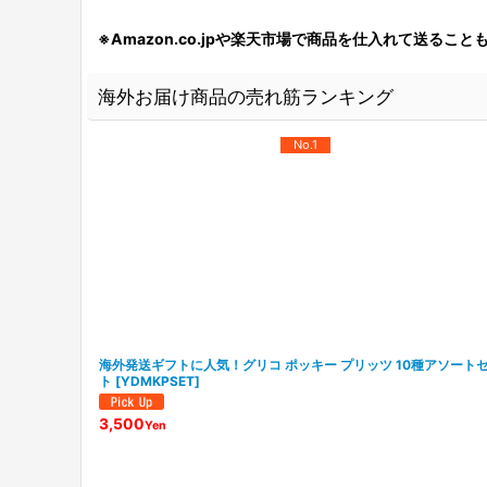
※Amazon.co.jpや楽天市場で商品を仕入れて送ること
海外お届け商品の売れ筋ランキング
No.1
海外発送ギフトに人気！グリコ ポッキー プリッツ 10種アソート
ト
[
YDMKPSET
]
3,500
Yen