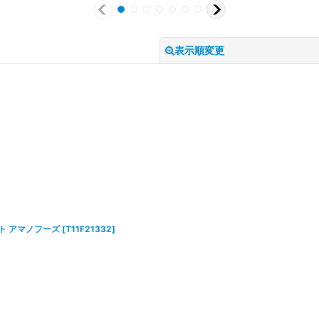
表示順変更
絞り込む
ト アマノフーズ
[
T11F21332
]