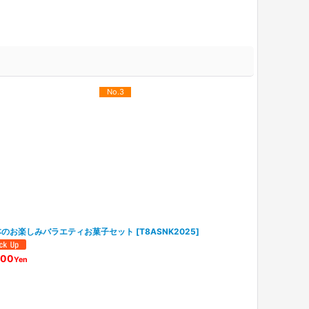
No.3
本のお楽しみバラエティお菓子セット
[
T8ASNK2025
]
アマノフーズ 
ーズドライ(Japan
Set, 5 kinds,
300
Yen
1,080
Yen