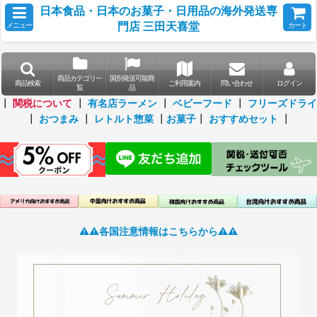
日本食品・日本のお菓子・日用品の海外発送専
門店 三田天喜堂
メニュー
カート
商品カテゴリ一
国別発送可能商
商品検索
ご利用案内
問い合わせ
ログイン
覧
品
┃
関税について
┃
有名店ラーメン
┃
ベビーフード
┃
フリーズドライ
┃
おつまみ
┃
レトルト惣菜
┃
お菓子
┃
おすすめセット
┃
⚠️⚠️各国注意情報はこちらから⚠️⚠️