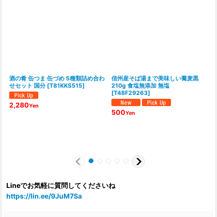
酒の肴 缶つま 缶づめ 5種類詰め合わ
信州産そば湯まで美味しい蕎麦黒
せセット 国分
[
T81KKS515
]
210g 食塩無添加 無塩
[
T48F29263
]
2,280
Yen
500
Yen
Lineでお気軽に質問してくださいね
https://lin.ee/9JuM7Sa