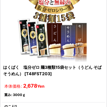
はくばく 塩分ゼロ 麺3種類15袋セット（うどん そば
そうめん）
[
T48FST203
]
2,678
本体価格
:
Yen
重み
:
3000ｇ
のこり1