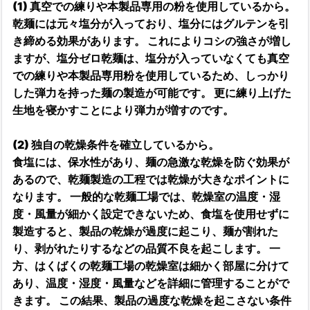
(1) 真空での練りや本製品専用の粉を使用しているから。
乾麺には元々塩分が入っており、塩分にはグルテンを引
き締める効果があります。 これによりコシの強さが増し
ますが、塩分ゼロ乾麺は、塩分が入っていなくても真空
での練りや本製品専用粉を使用しているため、しっかり
した弾力を持った麺の製造が可能です。 更に練り上げた
生地を寝かすことにより弾力が増すのです。
(2) 独自の乾燥条件を確立しているから。
食塩には、保水性があり、麺の急激な乾燥を防ぐ効果が
あるので、乾麺製造の工程では乾燥が大きなポイントに
なります。 一般的な乾麺工場では、乾燥室の温度・湿
度・風量が細かく設定できないため、食塩を使用せずに
製造すると、製品の乾燥が過度に起こり、麺が割れた
り、剥がれたりするなどの品質不良を起こします。 一
方、はくばくの乾麺工場の乾燥室は細かく部屋に分けて
あり、温度・湿度・風量などを詳細に管理することがで
きます。 この結果、製品の過度な乾燥を起こさない条件