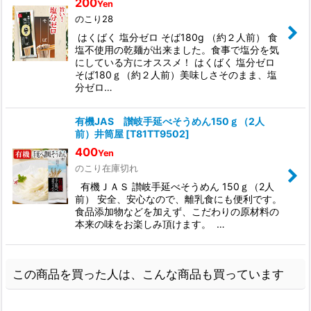
200
Yen
のこり28
はくばく 塩分ゼロ そば180g （約２人前） 食
塩不使用の乾麺が出来ました。食事で塩分を気
にしている方にオススメ！ はくばく 塩分ゼロ
そば180ｇ（約２人前）美味しさそのまま、塩
分ゼロ…
有機JAS 讃岐手延べそうめん150ｇ（2人
前）井筒屋
[
T81TT9502
]
400
Yen
のこり在庫切れ
有機ＪＡＳ 讃岐手延べそうめん 150ｇ（2人
前） 安全、安心なので、離乳食にも便利です。
食品添加物などを加えず、こだわりの原材料の
本来の味をお楽しみ頂けます。 …
この商品を買った人は、こんな商品も買っています