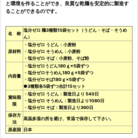
と環境を作ることができ、良質な乾麺を安定的に製造す
ることができるのです。
塩分ゼロ 麺3種類15袋セット（うどん・そば・そうめ
名 称
ん）
・塩分ゼロ うどん：小麦粉
原材料
・塩分ゼロ そうめん：小麦粉
・塩分ゼロ そば：小麦粉、そば粉
・塩分ゼロうどん180ｇ×5袋ずつ
・塩分ゼロそうめん180ｇ×5袋ずつ
内容量
・塩分ゼロそば180ｇ×5袋ずつ
●3種類各5袋ずつ合計15セット
・塩分ゼロ うどん：製造日より 540日
賞味期
・塩分ゼロ そうめん：製造日より1080日
限
・塩分ゼロ そば：製造日より360日
保存方
高温多湿の所を避け、常温で保存して下さい。
法
原産国
日本