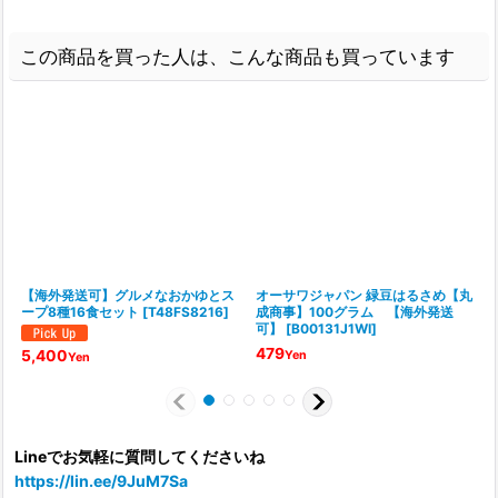
この商品を買った人は、こんな商品も買っています
【海外発送可】グルメなおかゆとス
オーサワジャパン 緑豆はるさめ【丸
ープ8種16食セット
[
T48FS8216
]
成商事】100グラム 【海外発送
可】
[
B00131J1WI
]
[
479
5,400
Yen
Yen
Lineでお気軽に質問してくださいね
https://lin.ee/9JuM7Sa