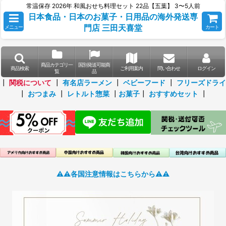
常温保存 2026年 和風おせち料理セット 22品【五葉】 3〜5人前
日本食品・日本のお菓子・日用品の海外発送専
門店 三田天喜堂
メニュー
カート
商品カテゴリ一
国別発送可能商
商品検索
ご利用案内
問い合わせ
ログイン
覧
品
┃
関税について
┃
有名店ラーメン
┃
ベビーフード
┃
フリーズドライ
┃
おつまみ
┃
レトルト惣菜
┃
お菓子
┃
おすすめセット
┃
⚠️⚠️各国注意情報はこちらから⚠️⚠️