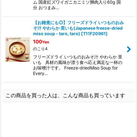
ム 国産紅ズワイガニカニミソ脚肉入り60g 国
分 おつまみ…
【お雑煮にも◎】フリーズドライ いつものおみ
そ汁 やわらか 里いも(Japanese freeze-dried
miso soup - taro, taro)
[
T11F20961
]
100
Yen
のこり4
フリーズドライ いつものおみそ汁 やわらか 里
いも 具材の風味が漂う食べ応え満足な一杯の
お味噌汁です。 Freeze-driedMiso Soup for
Every…
この商品を買った人は、こんな商品も買っています