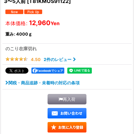
3〜5人前
[
T81KMOS91122
]
12,960
本体価格
:
Yen
重み
:
4000ｇ
のこり在庫切れ
2
件のレビュー
4.50
Facebookでシェア
関税・商品追跡・未着時の対応の条項
再入荷