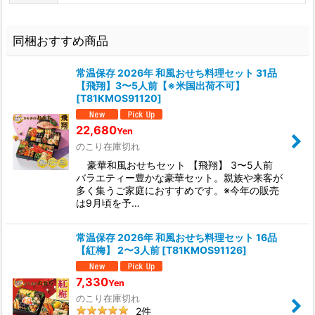
同梱おすすめ商品
常温保存 2026年 和風おせち料理セット 31品
【飛翔】3〜5人前【※米国出荷不可】
[
T81KMOS91120
]
22,680
Yen
のこり在庫切れ
豪華和風おせちセット 【飛翔】 3〜5人前
バラエティー豊かな豪華セット。親族や来客が
多く集うご家庭におすすめです。※今年の販売
は9月頃を予…
常温保存 2026年 和風おせち料理セット 16品
【紅梅】 2〜3人前
[
T81KMOS91126
]
7,330
Yen
のこり在庫切れ
2
件