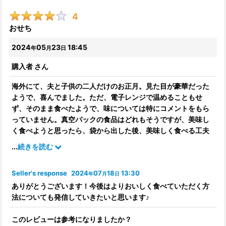
4
おせち
2024
05
23
18:45
年
月
日
購入者
さん
海外にて、夫と子供の二人だけのお正月。見た目が豪華だった
ようで、喜んでました。ただ、電子レンジで温めることもせ
ず、そのまま食べたようで、味については特にコメントをもら
っていません。真空パックの食品はどれもそうですが、美味し
く食べようと思ったら、袋から出した後、美味しく食べる工夫
をする必要があると思います。
...
続きを読む
Seller's response
2024
07
18
13:30
年
月
日
ありがとうございます！今後はよりおいしく食べていただく方
法についても発信していきたいと思います♪
このレビューは参考になりましたか？