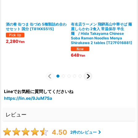
酒の肴 缶つま 缶づめ 5種類詰め合わ
有名店ラーメン 飛騨高山中華そば 麺
せセット 国分
[
T81KKS515
]
屋しらかわ 2食入 常温保存 半生
麺 / Hida Takayama Chinese
Soba Ramen Noodles Menya
d
2,280
Yen
Shirakawa 2 tables
[
T27F016881
]
C
M
H
648
Yen
P
Lineでお気軽に質問してくださいね
https://lin.ee/9JuM7Sa
レビュー
4.50
2
件のレビュー