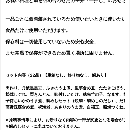
お祝い料理と鯛を詰め合わせたカモ井「一押し」のおせち
一品ごとに個包装されているため使いたいときに使いたい
食品だけご使用いただけます。
保
存料は一切使用していないため安心安全、
また常温で保存ができるため置く場所に困りません。
セット内容（22品）【重箱なし、飾り物なし、鯛あり】
田作り、丹波黒黒豆、ふきのうま煮、里芋含め煮、たたきごぼう、
松茸しぐれ、栗きんとん、味付しいたけ、穂先竹の子、なます、焼
子持ちいかのうま煮、鯛めしセット（焼鯛・鯛めしのだし）、だし
高野豆腐含め煮、祝海老、あさりのうま煮、白福豆、照焼つくね、
※原料事情等により、お断りなく内容の一部が変更となる場合がご
※鯛めしセットに米はついておりません。