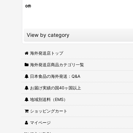
0
件
表示数
:
並び順
:
View by category
有機食品（オーガニック） (全商品)
海外発送店トップ
海外発送店商品カテゴリ一覧
有機飲料
日本食品の海外発送：Q&A
有機ドライフルーツ
お届け実績の国40ヶ国以上
有機ラーメン
地域別送料（EMS）
有機甘味
ショッピングカート
有機スープ
マイページ
有機お菓子