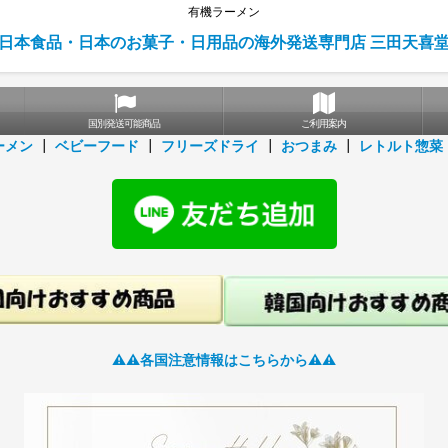
有機ラーメン
日本食品・日本のお菓子・日用品の海外発送専門店 三田天喜
国別発送可能商品
ご利用案内
ーメン
┃
ベビーフード
┃
フリーズドライ
┃
おつまみ
┃
レトルト惣菜
⚠️⚠️各国注意情報はこちらから⚠️⚠️