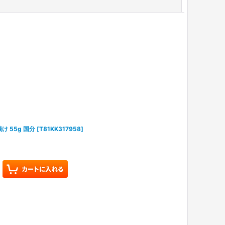
閉じる
 55g 国分
[
T81KK317958
]