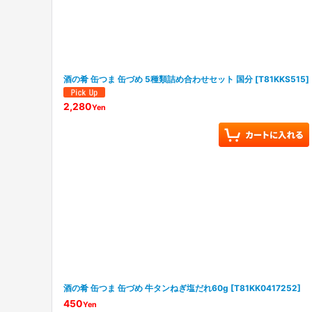
酒の肴 缶つま 缶づめ 5種類詰め合わせセット 国分
[
T81KKS515
]
2,280
Yen
酒の肴 缶つま 缶づめ 牛タンねぎ塩だれ60g
[
T81KK0417252
]
450
Yen