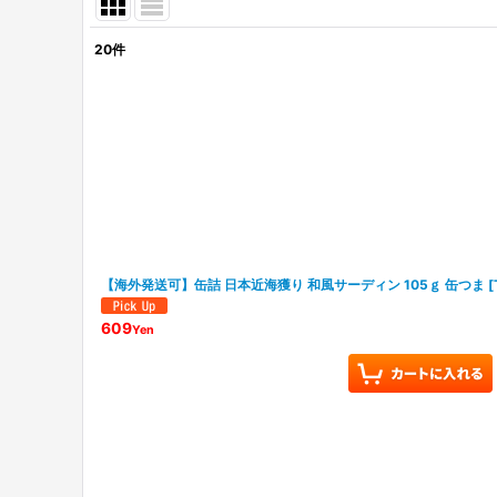
20
件
表示数
:
並び順
:
【海外発送可】缶詰 日本近海獲り 和風サーディン 105ｇ 缶つま
[
609
Yen