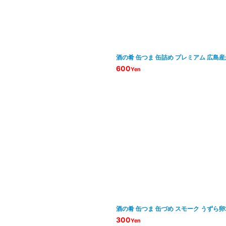
酒の肴 缶つま 缶詰め プレミアム 広島
600
Yen
酒の肴 缶つま 缶づめ スモーク うずら卵
300
Yen