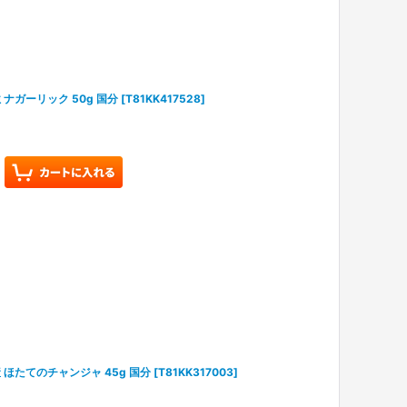
ナガーリック 50g 国分
[
T81KK417528
]
ほたてのチャンジャ 45g 国分
[
T81KK317003
]