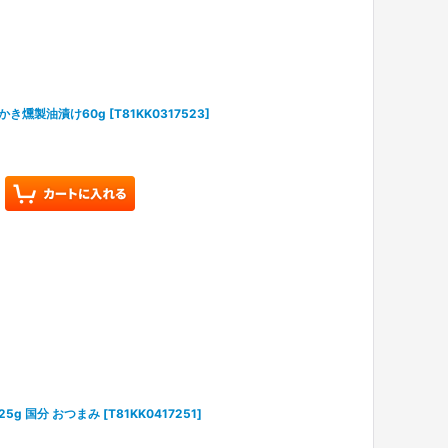
産かき燻製油漬け60g
[
T81KK0317523
]
25g 国分 おつまみ
[
T81KK0417251
]