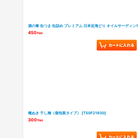
酒の肴 缶つま 缶詰め プレミアム 日本近海どり オイルサーディン1
450
Yen
種ぬき 干し梅（個包装タイプ）
[
T50F21930
]
300
Yen