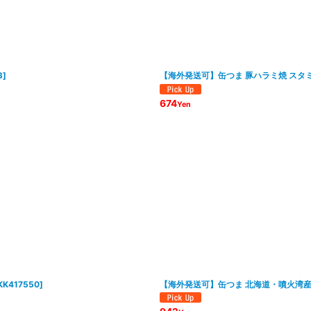
3
]
【海外発送可】缶つま 豚ハラミ焼 スタミ
674
Yen
KK417550
]
【海外発送可】缶つま 北海道・噴火湾産 