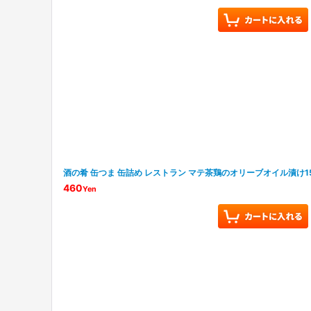
酒の肴 缶つま 缶詰め レストラン マテ茶鶏のオリーブオイル漬け15
460
Yen