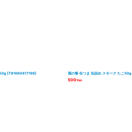
0g
[
T81KK0417199
]
酒の肴 缶つま 缶詰め スモーク たこ50g
500
Yen