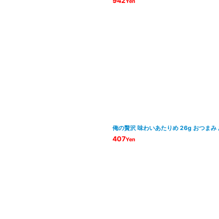
942
Yen
俺の贅沢 味わいあたりめ 26g おつまみ
407
Yen