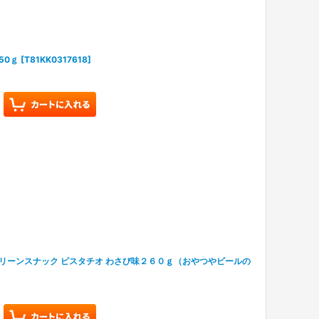
50ｇ
[
T81KK0317618
]
リーンスナック ピスタチオ わさび味２６０ｇ（おやつやビールの