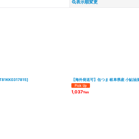
表示順変更
絞り込む
T81KK0317815
]
【海外発送可】缶つま 岐阜県産 小鮎油漬け
1,037
Yen