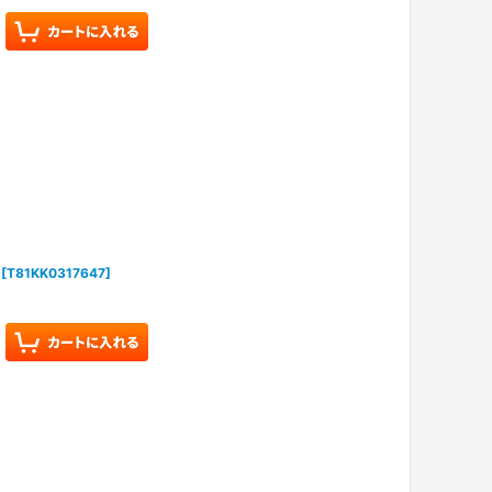
[
T81KK0317647
]