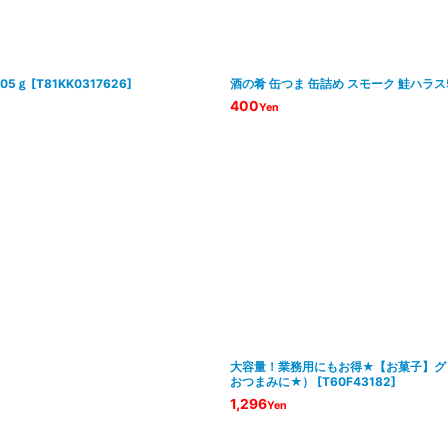
05ｇ
[
T81KK0317626
]
酒の肴 缶つま 缶詰め スモーク 鮭ハラス
400
Yen
大容量！業務用にもお得★【お菓子】グ
おつまみに★）
[
T60F43182
]
1,296
Yen