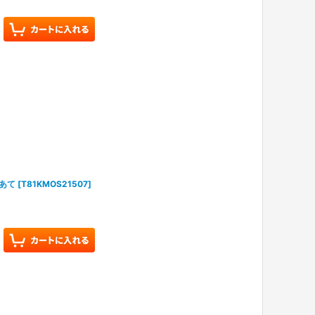
 あて
[
T81KMOS21507
]