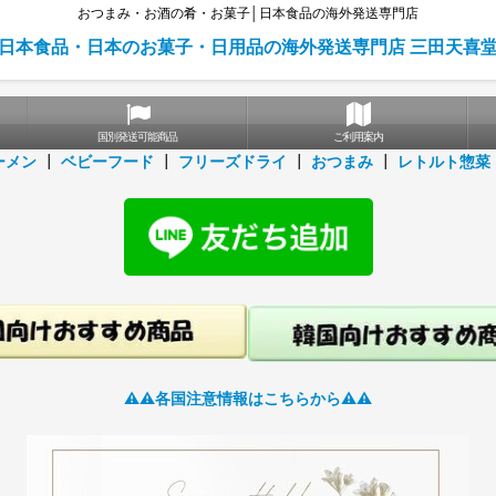
おつまみ・お酒の肴・お菓子│日本食品の海外発送専門店
日本食品・日本のお菓子・日用品の海外発送専門店 三田天喜
国別発送可能商品
ご利用案内
ーメン
┃
ベビーフード
┃
フリーズドライ
┃
おつまみ
┃
レトルト惣菜
⚠️⚠️各国注意情報はこちらから⚠️⚠️